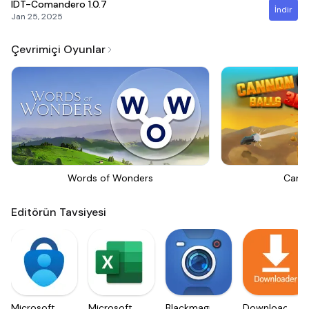
IDT-Comandero
1.0.7
İndir
Jan 25, 2025
Çevrimiçi Oyunlar
Words of Wonders
Canno
Editörün Tavsiyesi
Microsoft
Microsoft
Blackmagic
Downloader