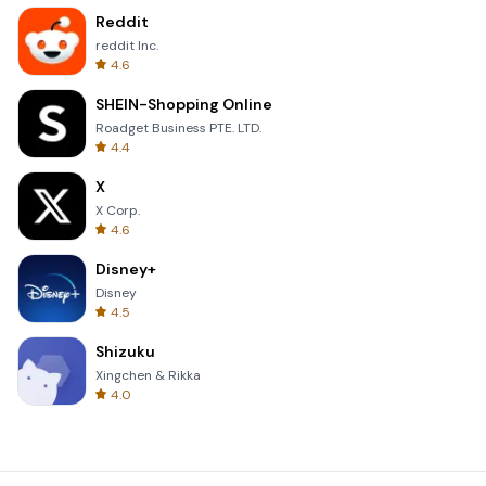
Reddit
reddit Inc.
4.6
SHEIN-Shopping Online
Roadget Business PTE. LTD.
4.4
X
X Corp.
4.6
Disney+
Disney
4.5
Shizuku
Xingchen & Rikka
4.0