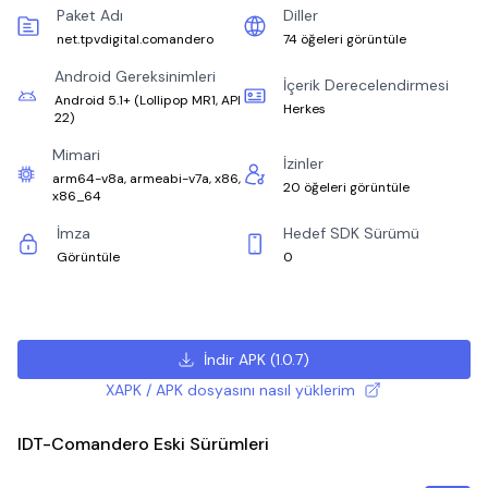
Paket Adı
Diller
net.tpvdigital.comandero
74 öğeleri görüntüle
Android Gereksinimleri
İçerik Derecelendirmesi
Android 5.1+
(
Lollipop MR1, API
Herkes
22
)
Mimari
İzinler
arm64-v8a, armeabi-v7a, x86,
20 öğeleri görüntüle
x86_64
İmza
Hedef SDK Sürümü
Görüntüle
0
İndir APK
(
1.0.7
)
XAPK / APK dosyasını nasıl yüklerim
IDT-Comandero Eski Sürümleri