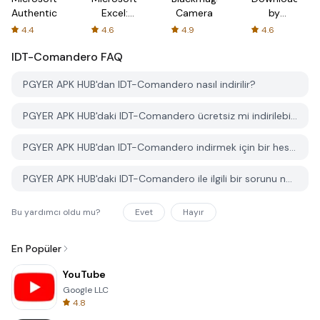
Authenticator
Excel:
Camera
by
Spreadsheets
AFTVnews
4.4
4.6
4.9
4.6
IDT-Comandero
FAQ
PGYER APK HUB'dan IDT-Comandero nasıl indirilir?
PGYER APK HUB'daki IDT-Comandero ücretsiz mi indirilebilir?
PGYER APK HUB'dan IDT-Comandero indirmek için bir hesaba ihtiyacım var mı?
PGYER APK HUB'daki IDT-Comandero ile ilgili bir sorunu nasıl bildirebilirim?
Bu yardımcı oldu mu?
Evet
Hayır
En Popüler
YouTube
Google LLC
4.8