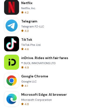
Netflix
Netflix, Inc.
4.2
Telegram
Telegram FZ-LLC
4.3
TikTok
TikTok Pte. Ltd.
4.6
inDrive. Rides with fair fares
® SUOL INNOVATIONS LTD
4.9
Google Chrome
Google LLC
4.1
Microsoft Edge: AI browser
Microsoft Corporation
4.8