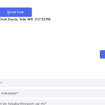
Şimdi İndir
 Duck Decoy
İndir APK
0.17.33.1116
r?
dirilebilir?
n bir hesaba ihtiyacım var mı?