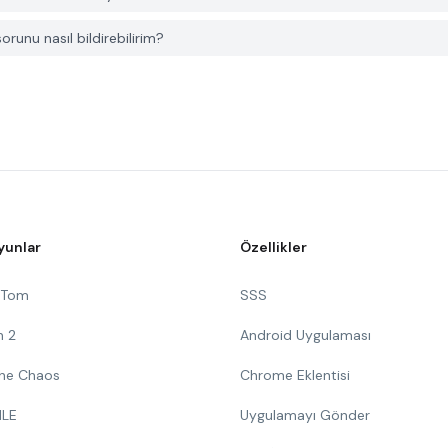
orunu nasıl bildirebilirim?
yunlar
Özellikler
g Tom
SSS
n 2
Android Uygulaması
 The Chaos
Chrome Eklentisi
ILE
Uygulamayı Gönder