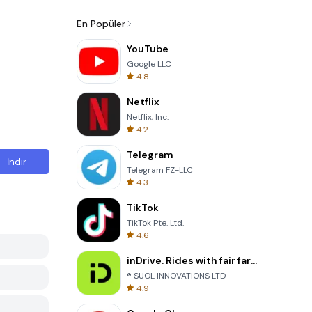
En Popüler
YouTube
Google LLC
4.8
Netflix
Netflix, Inc.
4.2
Telegram
İndir
Telegram FZ-LLC
4.3
TikTok
TikTok Pte. Ltd.
4.6
inDrive. Rides with fair fares
® SUOL INNOVATIONS LTD
4.9