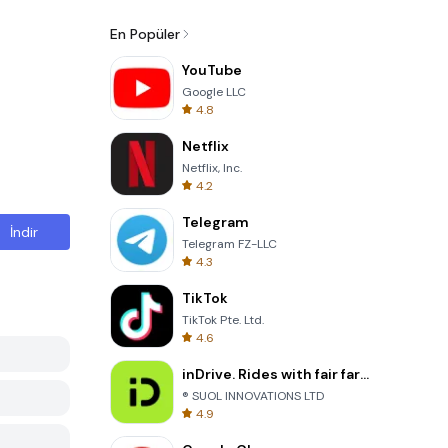
En Popüler
YouTube
Google LLC
4.8
Netflix
Netflix, Inc.
4.2
Telegram
İndir
Telegram FZ-LLC
4.3
TikTok
TikTok Pte. Ltd.
4.6
inDrive. Rides with fair fares
® SUOL INNOVATIONS LTD
4.9