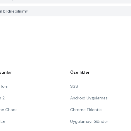
 bildirebilirim?
yunlar
Özellikler
g Tom
SSS
n 2
Android Uygulaması
 The Chaos
Chrome Eklentisi
ILE
Uygulamayı Gönder