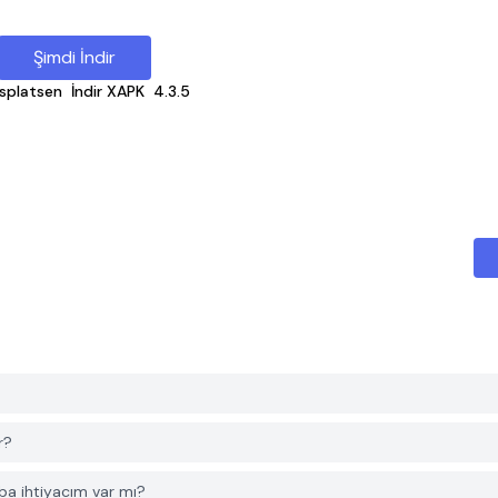
Şimdi İndir
splatsen
İndir XAPK
4.3.5
r?
ba ihtiyacım var mı?