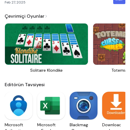
Feb 27, 2025
Çevrimiçi Oyunlar
Solitaire Klondike
Totemia 
Editörün Tavsiyesi
Microsoft
Microsoft
Blackmagic
Downloader