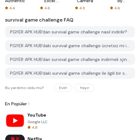
Authenticator
Excel:
Camera
by
Spreadsheets
AFTVnews
4.4
4.6
4.9
4.6
survival game challenge
FAQ
PGYER APK HUB'dan survival game challenge nasıl indirilir?
PGYER APK HUB'daki survival game challenge ücretsiz mi indirilebilir?
PGYER APK HUB'dan survival game challenge indirmek için bir hesaba ihtiyacım var mı?
PGYER APK HUB'daki survival game challenge ile ilgili bir sorunu nasıl bildirebilirim?
Bu yardımcı oldu mu?
Evet
Hayır
En Popüler
YouTube
Google LLC
4.8
Netflix