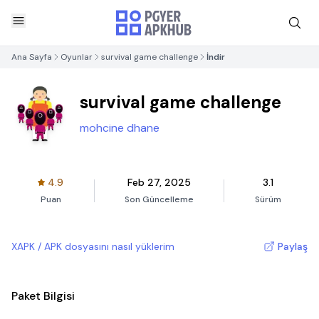
Ana Sayfa
Oyunlar
survival game challenge
İndir
survival game challenge
mohcine dhane
4.9
Feb 27, 2025
3.1
Puan
Son Güncelleme
Sürüm
XAPK / APK dosyasını nasıl yüklerim
Paylaş
Paket Bilgisi