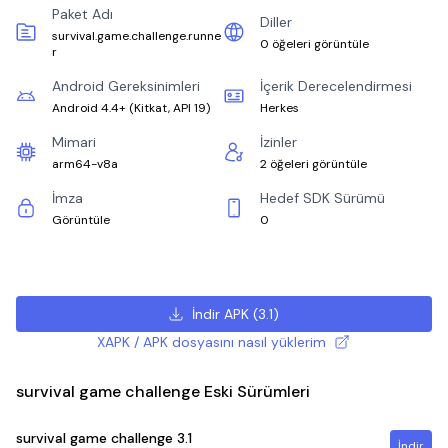
Paket Adı
Diller
survival.game.challenge.runne
0 öğeleri görüntüle
r
Android Gereksinimleri
İçerik Derecelendirmesi
Android 4.4+
(
Kitkat, API 19
)
Herkes
Mimari
İzinler
arm64-v8a
2 öğeleri görüntüle
İmza
Hedef SDK Sürümü
Görüntüle
0
İndir APK
(
3.1
)
XAPK / APK dosyasını nasıl yüklerim
survival game challenge Eski Sürümleri
survival game challenge
3.1
İndir