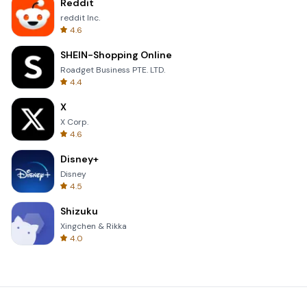
Reddit
reddit Inc.
4.6
SHEIN-Shopping Online
Roadget Business PTE. LTD.
4.4
X
X Corp.
4.6
Disney+
Disney
4.5
Shizuku
Xingchen & Rikka
4.0