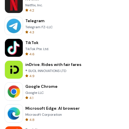
Netflix, Inc.
4.2
Telegram
Telegram FZ-LLC
4.3
TikTok
TikTok Pte. Ltd.
4.6
inDrive. Rides with fair fares
® SUOL INNOVATIONS LTD
4.9
Google Chrome
Google LLC
4.1
Microsoft Edge: AI browser
Microsoft Corporation
4.8