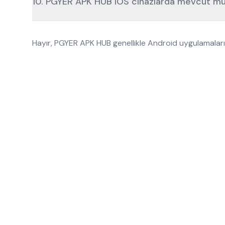
10. PGYER APK HUB iOS cihazlarda mevcut m
Hayır, PGYER APK HUB genellikle Android uygulamaları