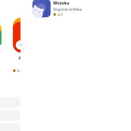
Shizuku
Xingchen & Rikka
4.0
AliExpress
Signal Private
Spotify - Music
Messenger
and Podcasts
4.5
4.3
4.6