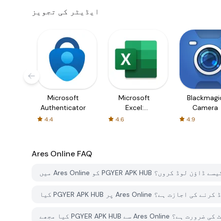
ایڈیٹر کی تجویز
Microsoft
Microsoft
Blackmagi
Authenticator
Excel:
Camera
Spreadsheets
4.4
4.6
4.9
Ares Online
FAQ
Ares O کو PGYER APK HUB سے کیسے ڈاؤن لوڈ کروں؟
Ares کو مفت ڈاؤن لوڈ کرنے کی اجازت ہے؟
 کے لئے اکاؤنٹ کی ضرورت ہے؟