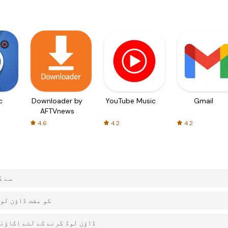
c
Downloader by
YouTube Music
Gmail
AFTVnews
4.6
4.2
4.2
میں nline
کیا PGYER APK HUB پر  Online
کیا مجھے PGYER APK HUB سے Ares Online ڈاؤن لوڈ کرنے