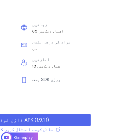
زبانیں
60 اشیاء دیکھیں
مواد کی درجہ بندی
سب
اجازتیں
10 اشیاء دیکھیں
ہدف SDK ورژن
)
1.9.1.1
(
ڈاؤن لوڈ APK
XAPK / APK فائل کیسے انسٹال کریں
Gameplay