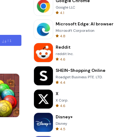
Google Chrome
Google LLC
4.1
Microsoft Edge: AI browser
Microsoft Corporation
4.8
ڈاؤن ل
Reddit
reddit Inc.
4.6
SHEIN-Shopping Online
Roadget Business PTE. LTD.
4.4
X
X Corp.
4.6
Disney+
s
One Stroke
Disney
4.5