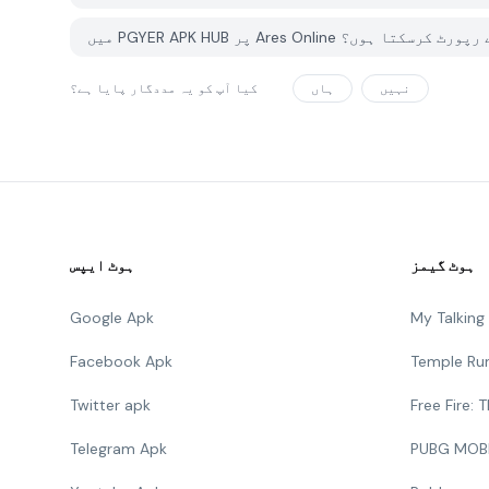
کوئی مسئلہ کیسے رپورٹ کرسکتا ہوں؟
نہیں
ہاں
کیا آپ کو یہ مددگار پایا ہے؟
ہوٹ گیمز
ہوٹ ایپس
Google Apk
My Talkin
Facebook Apk
Temple Ru
Twitter apk
Free Fire:
Telegram Apk
PUBG MOB