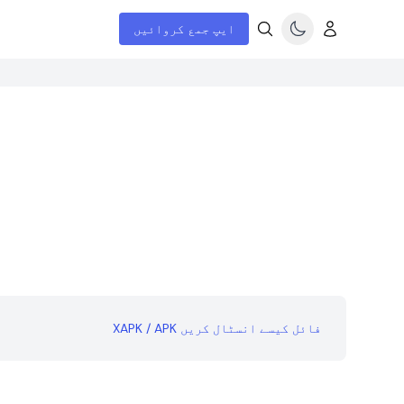
ایپ جمع کروائیں
XAPK / APK فائل کیسے انسٹال کریں