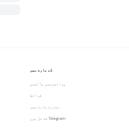
کے بارے میں
پرائیویسی پالیسی
شرائط
ہمارے بارے میں
شامل ہوں Telegram