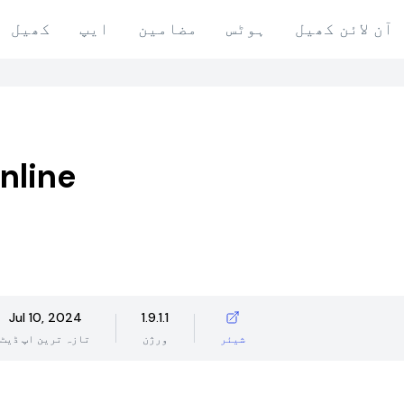
آن لائن کھیل
ہوٹس
مضامین
ایپ
کھیل
nline
Jul 10, 2024
1.9.1.1
شیئر
ورژن
تازہ ترین اپ ڈیٹ