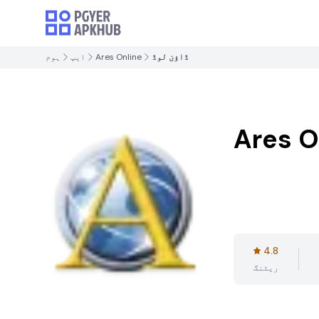
ڈاؤن لوڈ
Ares Online
ایپ
ہوم
Ares O
4.8
ریٹنگ