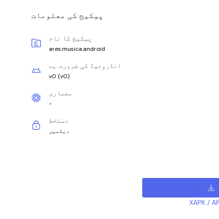
پیکیج کی معلومات
پیکیج کا نام
ares.musica.android
انڈروئیڈ کی ضرورت ہے
v0
(
v0
)
معماری
-
دستخط
دیکھیں