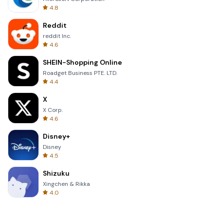
4.8
Reddit
reddit Inc.
4.6
SHEIN-Shopping Online
Roadget Business PTE. LTD.
4.4
X
X Corp.
4.6
Disney+
Disney
4.5
Shizuku
Xingchen & Rikka
4.0