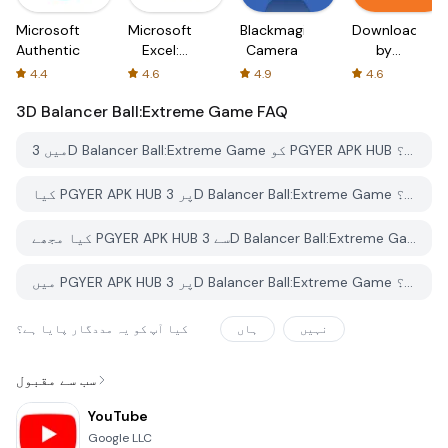
Microsoft
Microsoft
Blackmagic
Downloader
Authenticator
Excel:
Camera
by
Spreadsheets
AFTVnews
4.4
4.6
4.9
4.6
3D Balancer Ball:Extreme Game
FAQ
میں 3D Balancer Ball:Extreme Game کو PGYER APK HUB سے کیسے ڈاؤن لوڈ کروں؟
کیا PGYER APK HUB پر 3D Balancer Ball:Extreme Game کو مفت ڈاؤن لوڈ کرنے کی اجازت ہے؟
کیا مجھے PGYER APK HUB سے 3D Balancer Ball:Extreme Game ڈاؤن لوڈ کرنے کے لئے اکاؤنٹ کی ضرورت ہے؟
میں PGYER APK HUB پر 3D Balancer Ball:Extreme Game کے ساتھ کوئی مسئلہ کیسے رپورٹ کرسکتا ہوں؟
نہیں
ہاں
کیا آپ کو یہ مددگار پایا ہے؟
سب سے مقبول
YouTube
Google LLC