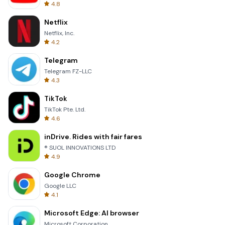
4.8
Netflix
Netflix, Inc.
4.2
Telegram
Telegram FZ-LLC
4.3
TikTok
TikTok Pte. Ltd.
4.6
inDrive. Rides with fair fares
® SUOL INNOVATIONS LTD
4.9
Google Chrome
Google LLC
4.1
Microsoft Edge: AI browser
Microsoft Corporation