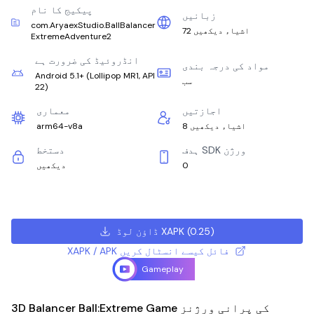
پیکیج کا نام
زبانیں
com.AryaexStudio.BallBalancer
72 اشیاء دیکھیں
ExtremeAdventure2
انڈروئیڈ کی ضرورت ہے
مواد کی درجہ بندی
Android 5.1+
(
Lollipop MR1, API
سب
22
)
اجازتیں
معماری
8 اشیاء دیکھیں
arm64-v8a
ہدف SDK ورژن
دستخط
0
دیکھیں
)
0.25
(
ڈاؤن لوڈ XAPK
XAPK / APK فائل کیسے انسٹال کریں
Gameplay
3D Balancer Ball:Extreme Game کی پرانی ورژنز