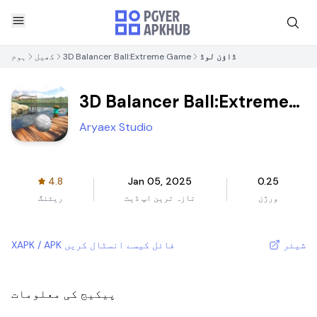
ڈاؤن لوڈ
3D Balancer Ball:Extreme Game
کھیل
ہوم
3D Balancer Ball:Extreme
Game
Aryaex Studio
4.8
Jan 05, 2025
0.25
ورژن
تازہ ترین اپ ڈیٹ
ریٹنگ
شیئر
XAPK / APK فائل کیسے انسٹال کریں
پیکیج کی معلومات