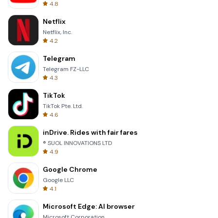
4.8
Netflix
Netflix, Inc.
4.2
Telegram
Telegram FZ-LLC
4.3
TikTok
TikTok Pte. Ltd.
4.6
inDrive. Rides with fair fares
® SUOL INNOVATIONS LTD
4.9
Google Chrome
Google LLC
4.1
Microsoft Edge: AI browser
Microsoft Corporation