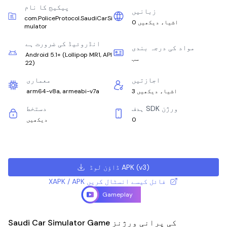
پیکیج کا نام
زبانیں
com.PoliceProtocol.SaudiCarSi
0 اشیاء دیکھیں
mulator
انڈروئیڈ کی ضرورت ہے
مواد کی درجہ بندی
Android 5.1+
(
Lollipop MR1, API
سب
22
)
اجازتیں
معماری
3 اشیاء دیکھیں
arm64-v8a, armeabi-v7a
ہدف SDK ورژن
دستخط
0
دیکھیں
)
v3
(
ڈاؤن لوڈ APK
XAPK / APK فائل کیسے انسٹال کریں
Gameplay
Saudi Car Simulator Game کی پرانی ورژنز