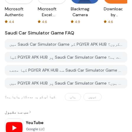
Microsoft
Microsoft
Blackmagic
Downloader
Authenticator
Excel:
Camera
by
Spreadsheets
AFTVnews
4.4
4.6
4.9
4.6
Saudi Car Simulator Game
FAQ
میں Saudi Car Simulator Game کو PGYER APK HUB سے کیسے ڈاؤن لوڈ کروں؟
کیا PGYER APK HUB پر Saudi Car Simulator Game کو مفت ڈاؤن لوڈ کرنے کی اجازت ہے؟
کیا مجھے PGYER APK HUB سے Saudi Car Simulator Game ڈاؤن لوڈ کرنے کے لئے اکاؤنٹ کی ضرورت ہے؟
میں PGYER APK HUB پر Saudi Car Simulator Game کے ساتھ کوئی مسئلہ کیسے رپورٹ کرسکتا ہوں؟
نہیں
ہاں
کیا آپ کو یہ مددگار پایا ہے؟
سب سے مقبول
YouTube
Google LLC