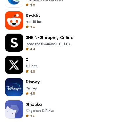
4.8
Reddit
reddit Inc.
4.6
SHEIN-Shopping Online
Roadget Business PTE. LTD.
4.4
X
X Corp.
4.6
Disney+
Disney
4.5
Shizuku
Xingchen & Rikka
4.0