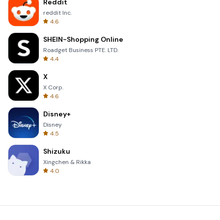
Reddit
reddit Inc.
4.6
SHEIN-Shopping Online
Roadget Business PTE. LTD.
4.4
X
X Corp.
4.6
Disney+
Disney
4.5
Shizuku
Xingchen & Rikka
4.0