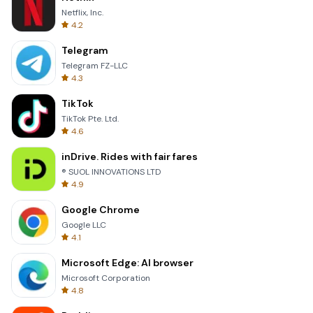
Netflix, Inc.
4.2
Telegram
Telegram FZ-LLC
4.3
TikTok
TikTok Pte. Ltd.
4.6
inDrive. Rides with fair fares
® SUOL INNOVATIONS LTD
4.9
Google Chrome
Google LLC
4.1
Microsoft Edge: AI browser
Microsoft Corporation
4.8