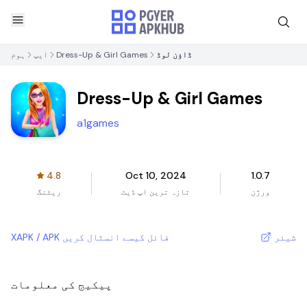
ڈاؤن لوڈ
Dress-Up & Girl Games
ایپ
ہوم
Dress-Up & Girl Games
a1games
4.8
Oct 10, 2024
1.0.7
ورژن
تازہ ترین اپ ڈیٹ
ریٹنگ
شیئر
XAPK / APK فائل کیسے انسٹال کریں
پیکیج کی معلومات