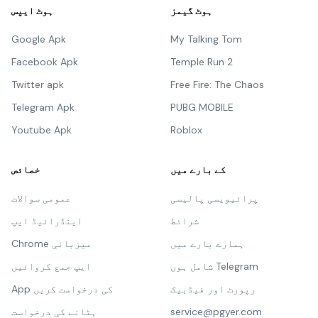
ہوٹ گیمز
ہوٹ ایپس
Google Apk
My Talking Tom
Facebook Apk
Temple Run 2
Twitter apk
Free Fire: The Chaos
Telegram Apk
PUBG MOBILE
Youtube Apk
Roblox
کے بارے میں
خصائص
پرائیویسی پالیسی
عمومی سوالات
شرائط
اینڈرائیڈ ایپ
ہمارے بارے میں
Chrome میزبانی
شامل ہوں Telegram
ایپ جمع کروائیں
رپورٹ اور فیڈبیک
App کی درخواست کریں
service@pgyer.com
ہٹانے کی درخواست