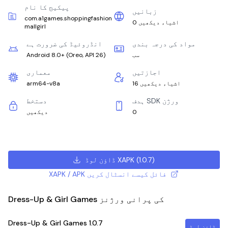
پیکیج کا نام
زبانیں
com.a1games.shoppingfashion
0 اشیاء دیکھیں
mallgirl
مواد کی درجہ بندی
انڈروئیڈ کی ضرورت ہے
سب
)
Oreo, API 26
(
Android 8.0+
اجازتیں
معماری
16 اشیاء دیکھیں
arm64-v8a
ہدف SDK ورژن
دستخط
0
دیکھیں
)
1.0.7
(
ڈاؤن لوڈ XAPK
XAPK / APK فائل کیسے انسٹال کریں
Dress-Up & Girl Games کی پرانی ورژنز
Dress-Up & Girl Games
1.0.7
ڈاؤن لوڈ