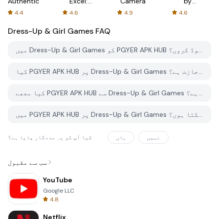
Authenticator
Excel:
Camera
by
Spreadsheets
AFTVnews
4.4
4.6
4.9
4.6
Dress-Up & Girl Games
FAQ
میں Dress-Up & Girl Games کو PGYER APK HUB سے کیسے ڈاؤن لوڈ کروں؟
کیا PGYER APK HUB پر Dress-Up & Girl Games کو مفت ڈاؤن لوڈ کرنے کی اجازت ہے؟
کیا مجھے PGYER APK HUB سے Dress-Up & Girl Games ڈاؤن لوڈ کرنے کے لئے اکاؤنٹ کی ضرورت ہے؟
میں PGYER APK HUB پر Dress-Up & Girl Games کے ساتھ کوئی مسئلہ کیسے رپورٹ کرسکتا ہوں؟
نہیں
ہاں
کیا آپ کو یہ مددگار پایا ہے؟
سب سے مقبول
YouTube
Google LLC
4.8
Netflix