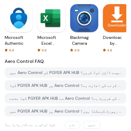
Microsoft
Microsoft
Blackmagic
Downloader
Authenticator
Excel:
Camera
by
Spreadsheets
AFTVnews
4.4
4.6
4.9
4.6
Aero Control
FAQ
میں Aero Control کو PGYER APK HUB سے کیسے ڈاؤن لوڈ کروں؟
کیا PGYER APK HUB پر Aero Control کو مفت ڈاؤن لوڈ کرنے کی اجازت ہے؟
کیا مجھے PGYER APK HUB سے Aero Control ڈاؤن لوڈ کرنے کے لئے اکاؤنٹ کی ضرورت ہے؟
میں PGYER APK HUB پر Aero Control کے ساتھ کوئی مسئلہ کیسے رپورٹ کرسکتا ہوں؟
نہیں
ہاں
کیا آپ کو یہ مددگار پایا ہے؟