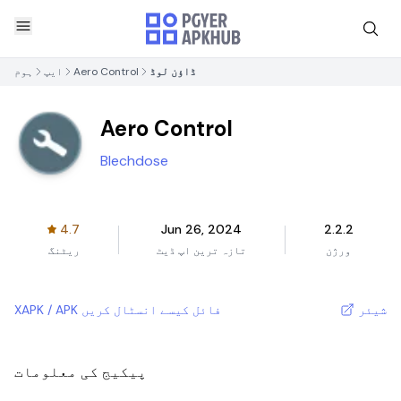
ڈاؤن لوڈ
Aero Control
ایپ
ہوم
Aero Control
Blechdose
4.7
Jun 26, 2024
2.2.2
ورژن
تازہ ترین اپ ڈیٹ
ریٹنگ
شیئر
XAPK / APK فائل کیسے انسٹال کریں
پیکیج کی معلومات