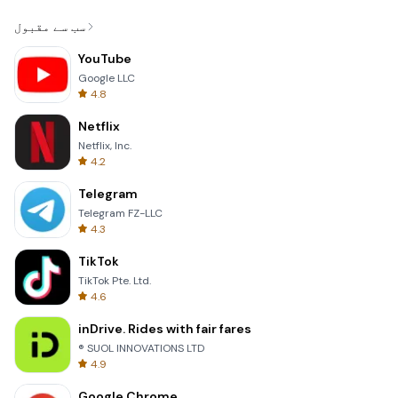
سب سے مقبول
YouTube
Google LLC
4.8
Netflix
Netflix, Inc.
4.2
Telegram
Telegram FZ-LLC
4.3
TikTok
TikTok Pte. Ltd.
4.6
inDrive. Rides with fair fares
® SUOL INNOVATIONS LTD
4.9
Google Chrome