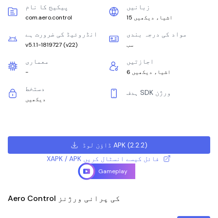
زبانیں
پیکیج کا نام
15 اشیاء دیکھیں
com.aero.control
مواد کی درجہ بندی
انڈروئیڈ کی ضرورت ہے
سب
)
v22
(
v5.1.1-1819727
اجازتیں
معماری
6 اشیاء دیکھیں
-
دستخط
ہدف SDK ورژن
دیکھیں
)
2.2.2
(
ڈاؤن لوڈ APK
XAPK / APK فائل کیسے انسٹال کریں
Gameplay
Aero Control کی پرانی ورژنز