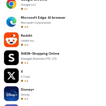
Google LLC
4.1
Microsoft Edge: AI browser
Microsoft Corporation
4.8
Reddit
reddit Inc.
4.6
SHEIN-Shopping Online
Roadget Business PTE. LTD.
4.4
X
X Corp.
4.6
Disney+
Disney
4.5