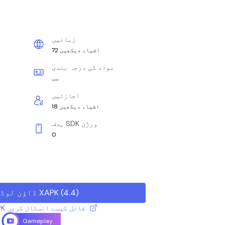
زبانیں
72 اشیاء دیکھیں
مواد کی درجہ بندی
سب
اجازتیں
18 اشیاء دیکھیں
ہدف SDK ورژن
0
)
4.4
(
ڈاؤن لوڈ XAPK
XAPK / APK فائل کیسے انسٹال کریں
Gameplay