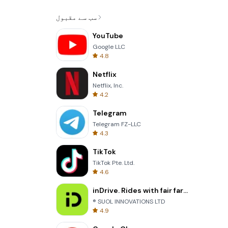
سب سے مقبول
YouTube
Google LLC
4.8
Netflix
Netflix, Inc.
4.2
Telegram
Telegram FZ-LLC
4.3
TikTok
TikTok Pte. Ltd.
4.6
inDrive. Rides with fair fares
® SUOL INNOVATIONS LTD
4.9