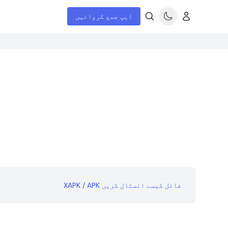
ایپ جمع کروائیں
XAPK / APK فائل کیسے انسٹال کریں