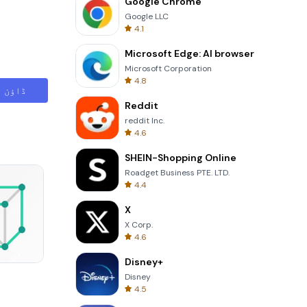
Google Chrome
Google LLC
4.1
Microsoft Edge: AI browser
Microsoft Corporation
4.8
ڈاؤن ل
Reddit
reddit Inc.
4.6
SHEIN-Shopping Online
Roadget Business PTE. LTD.
4.4
X
X Corp.
4.6
Disney+
3D Free Kick
Disney
4.5