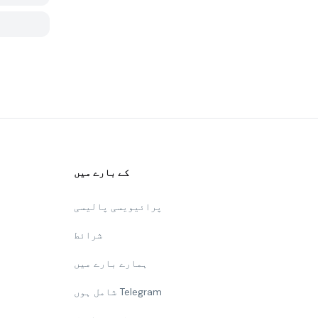
کے بارے میں
پرائیویسی پالیسی
شرائط
ہمارے بارے میں
شامل ہوں Telegram