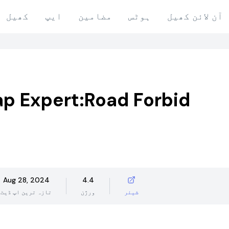
آن لائن کھیل
ہوٹس
مضامین
ایپ
کھیل
rap Expert:Road Forbid
Aug 28, 2024
4.4
شیئر
ورژن
تازہ ترین اپ ڈیٹ