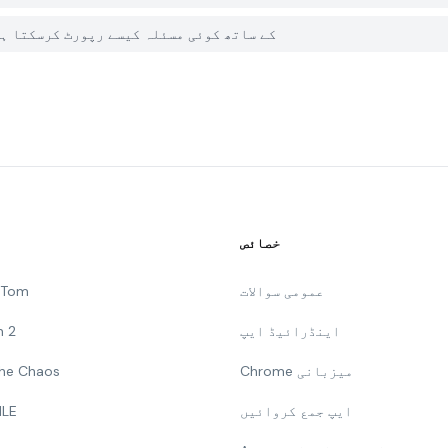
میں PGYER APK HUB پر Idle Trap Expert:Road Forbid کے ساتھ کوئی مسئلہ کیسے رپورٹ کرسک
خصائص
عمومی سوالات
g Tom
اینڈرائیڈ ایپ
n 2
Chrome میزبانی
 The Chaos
ایپ جمع کروائیں
ILE