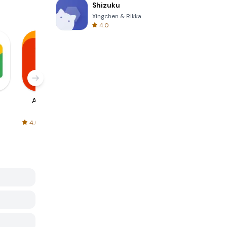
Shizuku
Xingchen & Rikka
4.0
AliExpress
Signal Private
Spotify - Music
Messenger
and Podcasts
4.5
4.3
4.6