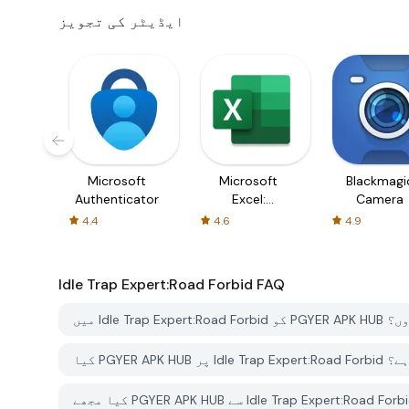
ایڈیٹر کی تجویز
Microsoft
Microsoft
Blackmagi
Authenticator
Excel:
Camera
Spreadsheets
4.4
4.6
4.9
Idle Trap Expert:Road Forbid
FAQ
 لوڈ کروں؟
جازت ہے؟