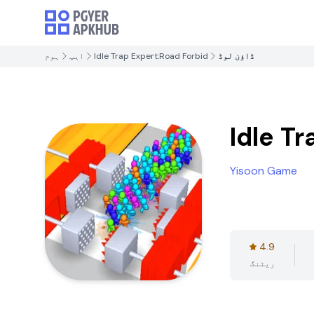
ڈاؤن لوڈ
Idle Trap Expert:Road Forbid
ایپ
ہوم
Idle T
Yisoon Game
4.9
ریٹنگ