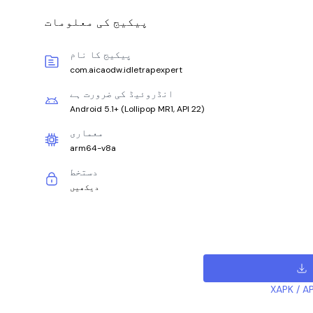
پیکیج کی معلومات
پیکیج کا نام
com.aicaodw.idletrapexpert
انڈروئیڈ کی ضرورت ہے
Android 5.1+
(
Lollipop MR1, API 22
)
معماری
arm64-v8a
دستخط
دیکھیں