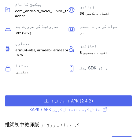
پیکیج کا نام
زبانیں
com_android_weici_junior_te
86 اشیاء دیکھیں
acher
مواد کی درجہ بندی
انڈروئیڈ کی ضرورت ہے
سب
)
v32
(
v12
معماری
اجازتیں
arm64-v8a, armeabi, armeabi
8 اشیاء دیکھیں
-v7a
دستخط
ہدف SDK ورژن
دیکھیں
)
2.4.2
(
ڈاؤن لوڈ APK
XAPK / APK فائل کیسے انسٹال کریں
维词初中教师版 کی پرانی ورژنز