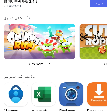
维词初中教师版
2.4.2
ڈاؤن لوڈ
Jul 01, 2024
آن لائن کھیل
Om Nom Run
Cut
ایڈیٹر کی تجویز
Microsoft
Microsoft
Blackmagic
Downloader