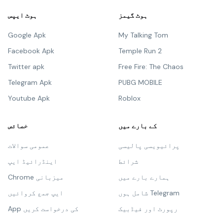
ہوٹ گیمز
ہوٹ ایپس
Google Apk
My Talking Tom
Facebook Apk
Temple Run 2
Twitter apk
Free Fire: The Chaos
Telegram Apk
PUBG MOBILE
Youtube Apk
Roblox
کے بارے میں
خصائص
پرائیویسی پالیسی
عمومی سوالات
شرائط
اینڈرائیڈ ایپ
ہمارے بارے میں
Chrome میزبانی
شامل ہوں Telegram
ایپ جمع کروائیں
رپورٹ اور فیڈبیک
App کی درخواست کریں