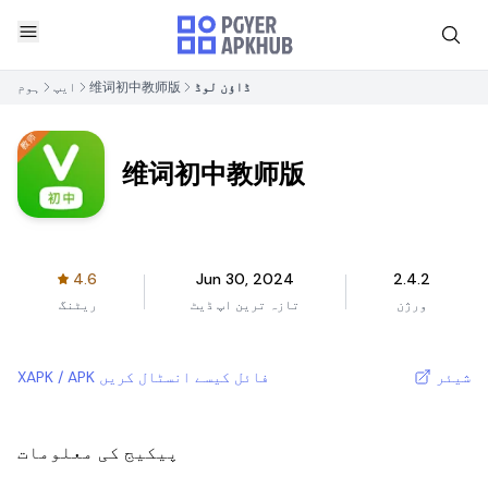
ڈاؤن لوڈ
维词初中教师版
ایپ
ہوم
维词初中教师版
4.6
Jun 30, 2024
2.4.2
ورژن
تازہ ترین اپ ڈیٹ
ریٹنگ
شیئر
XAPK / APK فائل کیسے انسٹال کریں
پیکیج کی معلومات