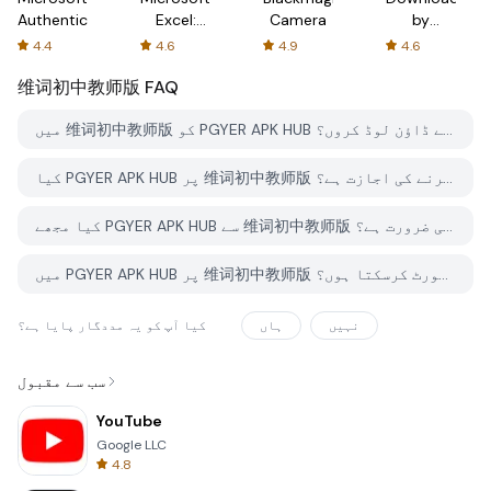
Authenticator
Excel:
Camera
by
Spreadsheets
AFTVnews
4.4
4.6
4.9
4.6
维词初中教师版
FAQ
میں 维词初中教师版 کو PGYER APK HUB سے کیسے ڈاؤن لوڈ کروں؟
کیا PGYER APK HUB پر 维词初中教师版 کو مفت ڈاؤن لوڈ کرنے کی اجازت ہے؟
کیا مجھے PGYER APK HUB سے 维词初中教师版 ڈاؤن لوڈ کرنے کے لئے اکاؤنٹ کی ضرورت ہے؟
میں PGYER APK HUB پر 维词初中教师版 کے ساتھ کوئی مسئلہ کیسے رپورٹ کرسکتا ہوں؟
نہیں
ہاں
کیا آپ کو یہ مددگار پایا ہے؟
سب سے مقبول
YouTube
Google LLC
4.8