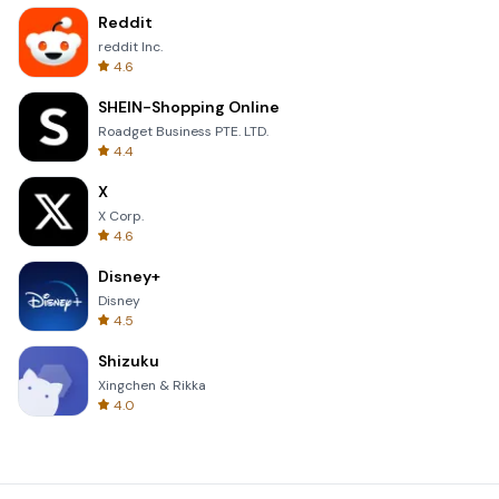
Reddit
reddit Inc.
4.6
SHEIN-Shopping Online
Roadget Business PTE. LTD.
4.4
X
X Corp.
4.6
Disney+
Disney
4.5
Shizuku
Xingchen & Rikka
4.0