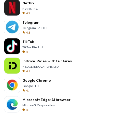
Netflix
Netflix, Inc.
4.2
Telegram
Telegram FZ-LLC
4.3
TikTok
TikTok Pte. Ltd.
4.6
inDrive. Rides with fair fares
® SUOL INNOVATIONS LTD
4.9
Google Chrome
Google LLC
4.1
Microsoft Edge: AI browser
Microsoft Corporation
4.8