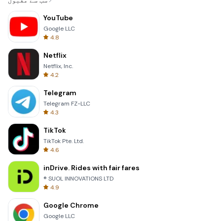
سب سے مقبول
YouTube
Google LLC
4.8
Netflix
Netflix, Inc.
4.2
Telegram
Telegram FZ-LLC
4.3
TikTok
TikTok Pte. Ltd.
4.6
inDrive. Rides with fair fares
® SUOL INNOVATIONS LTD
4.9
Google Chrome
Google LLC