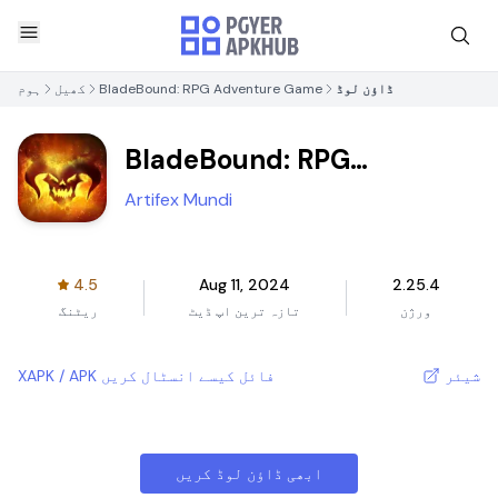
ڈاؤن لوڈ
BladeBound: RPG Adventure Game
کھیل
ہوم
BladeBound: RPG
Adventure Game
Artifex Mundi
4.5
Aug 11, 2024
2.25.4
ورژن
تازہ ترین اپ ڈیٹ
ریٹنگ
شیئر
XAPK / APK فائل کیسے انسٹال کریں
ابھی ڈاؤن لوڈ کریں