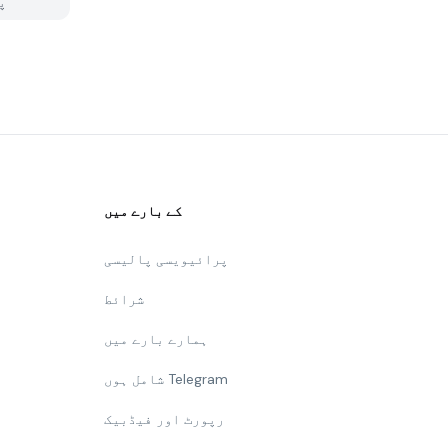
م
کے بارے میں
پرائیویسی پالیسی
شرائط
ہمارے بارے میں
شامل ہوں Telegram
رپورٹ اور فیڈبیک