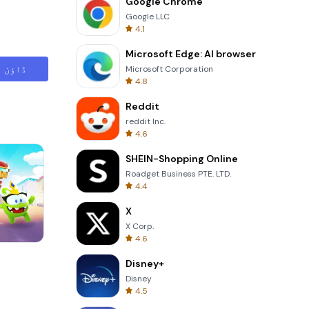
Google Chrome
Google LLC
4.1
Microsoft Edge: AI browser
ڈاؤن ل
Microsoft Corporation
4.8
Reddit
reddit Inc.
4.6
SHEIN-Shopping Online
Roadget Business PTE. LTD.
4.4
X
X Corp.
4.6
Tower Crash 3D
Disney+
Disney
4.5