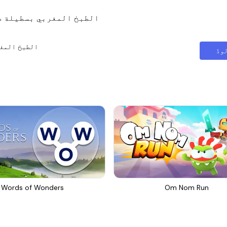
الطبخ المغربي بسطيلة ط
الطبخ المغر
وڈ
Words of Wonders
Om Nom Run