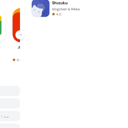
Shizuku
Xingchen & Rikka
4.0
AliExpress
Signal Private
Spotify - Music
Messenger
and Podcasts
4.5
4.3
4.6
کیا مج