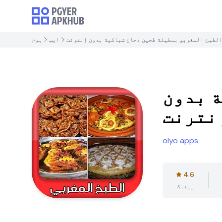
لطبخ المغربي بسطيلة طجين دجاج شباكية بدون إنترنت
ایپ
ہوم
 بدون
نترنت
olyo apps
4.6
ریٹنگ