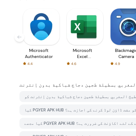
Microsoft
Microsoft
Blackmagi
Authenticator
Excel:
Camera
Spreadsheets
4.4
4.6
4.9
لمغربي بسطيلة طجين دجاج شباكية بدون إنترنت
نترنت کو مفت ڈاؤن لوڈ کرنے کی اجازت ہے؟
ڈ کرنے کے لئے اکاؤنٹ کی ضرورت ہے؟