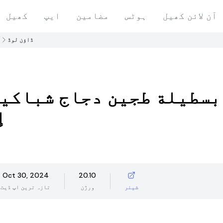
آن لائن کھیل
ہوٹس
مضامین
ایپ
کھیل
ڈاؤن لوڈ
ا
بسطيلة طجين دجاج شباكية
إ
Oct 30, 2024
20.10
شیئر
ورژن
تازہ ترین اپ ڈیٹ