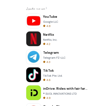
سب سے مقبول
YouTube
Google LLC
4.8
Netflix
Netflix, Inc.
4.2
Telegram
Telegram FZ-LLC
4.3
TikTok
TikTok Pte. Ltd.
4.6
inDrive. Rides with fair fares
® SUOL INNOVATIONS LTD
4.9