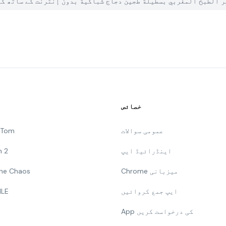
یں PGYER APK HUB پر الطبخ المغربي بسطيلة طجين دجاج شباكية بدون إنترنت کے 
خصائص
عمومی سوالات
g Tom
اینڈرائیڈ ایپ
n 2
Chrome میزبانی
 The Chaos
ایپ جمع کروائیں
ILE
App کی درخواست کریں