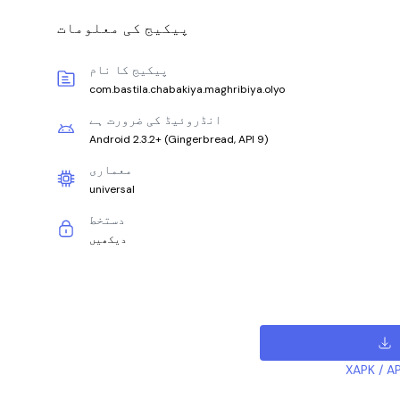
پیکیج کی معلومات
پیکیج کا نام
com.bastila.chabakiya.maghribiya.olyo
انڈروئیڈ کی ضرورت ہے
Android 2.3.2+
(
Gingerbread, API 9
)
معماری
universal
دستخط
دیکھیں