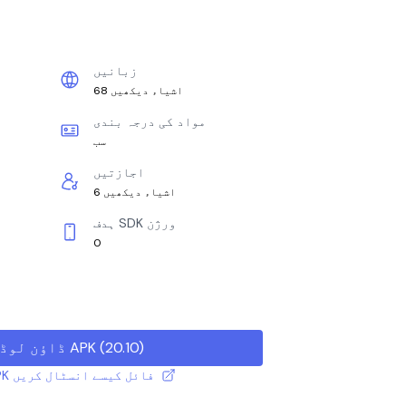
زبانیں
68 اشیاء دیکھیں
مواد کی درجہ بندی
سب
اجازتیں
6 اشیاء دیکھیں
ہدف SDK ورژن
0
)
20.10
(
ڈاؤن لوڈ APK
XAPK / APK فائل کیسے انسٹال کریں