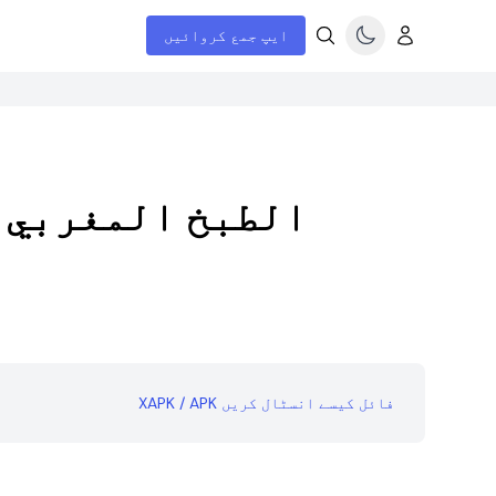
ایپ جمع کروائیں
الطبخ المغربي 
XAPK / APK فائل کیسے انسٹال کریں