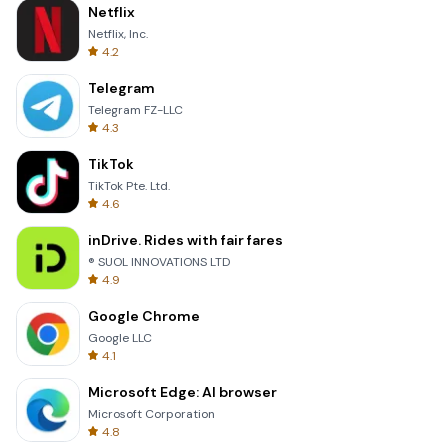
Netflix
Netflix, Inc.
4.2
Telegram
Telegram FZ-LLC
4.3
TikTok
TikTok Pte. Ltd.
4.6
inDrive. Rides with fair fares
® SUOL INNOVATIONS LTD
4.9
Google Chrome
Google LLC
4.1
Microsoft Edge: AI browser
Microsoft Corporation
4.8