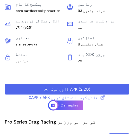
زبانیں
پیکیج کا نام
93 اشیاء دیکھیں
com.battlecreek.proseries
مواد کی درجہ بندی
انڈروئیڈ کی ضرورت ہے
سب
)
v25
(
v7.1.1
اجازتیں
معماری
8 اشیاء دیکھیں
armeabi-v7a
ہدف SDK ورژن
دستخط
25
دیکھیں
)
2.20
(
ڈاؤن لوڈ APK
XAPK / APK فائل کیسے انسٹال کریں
Gameplay
Pro Series Drag Racing کی پرانی ورژنز