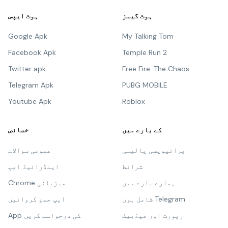
ہوٹ گیمز
ہوٹ ایپس
Google Apk
My Talking Tom
Facebook Apk
Temple Run 2
Twitter apk
Free Fire: The Chaos
Telegram Apk
PUBG MOBILE
Youtube Apk
Roblox
کے بارے میں
خصائص
پرائیویسی پالیسی
عمومی سوالات
شرائط
اینڈرائیڈ ایپ
ہمارے بارے میں
Chrome میزبانی
شامل ہوں Telegram
ایپ جمع کروائیں
رپورٹ اور فیڈبیک
App کی درخواست کریں