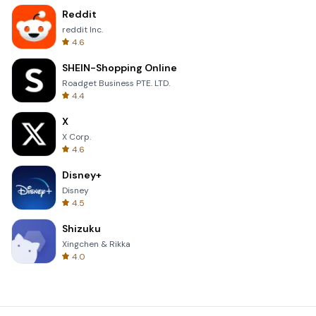
Reddit
reddit Inc.
4.6
SHEIN-Shopping Online
Roadget Business PTE. LTD.
4.4
X
X Corp.
4.6
Disney+
Disney
4.5
Shizuku
Xingchen & Rikka
4.0