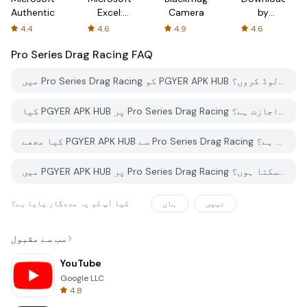
Authenticator
Excel:
Camera
by
Spreadsheets
AFTVnews
4.4
4.6
4.9
4.6
Pro Series Drag Racing
FAQ
میں Pro Series Drag Racing کو PGYER APK HUB سے کیسے ڈاؤن لوڈ کروں؟
کیا PGYER APK HUB پر Pro Series Drag Racing کو مفت ڈاؤن لوڈ کرنے کی اجازت ہے؟
کیا مجھے PGYER APK HUB سے Pro Series Drag Racing ڈاؤن لوڈ کرنے کے لئے اکاؤنٹ کی ضرورت ہے؟
میں PGYER APK HUB پر Pro Series Drag Racing کے ساتھ کوئی مسئلہ کیسے رپورٹ کرسکتا ہوں؟
نہیں
ہاں
کیا آپ کو یہ مددگار پایا ہے؟
سب سے مقبول
YouTube
Google LLC
4.8