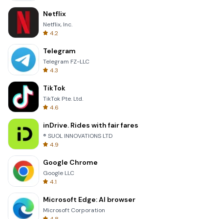
Netflix
Netflix, Inc.
4.2
Telegram
Telegram FZ-LLC
4.3
TikTok
TikTok Pte. Ltd.
4.6
inDrive. Rides with fair fares
® SUOL INNOVATIONS LTD
4.9
Google Chrome
Google LLC
4.1
Microsoft Edge: AI browser
Microsoft Corporation