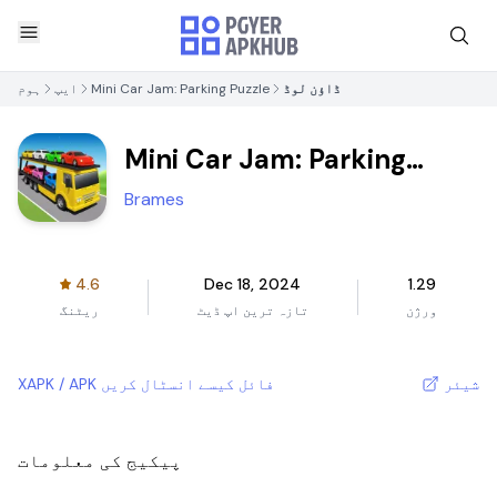
ڈاؤن لوڈ
Mini Car Jam: Parking Puzzle
ایپ
ہوم
Mini Car Jam: Parking
Puzzle
Brames
4.6
Dec 18, 2024
1.29
ورژن
تازہ ترین اپ ڈیٹ
ریٹنگ
شیئر
XAPK / APK فائل کیسے انسٹال کریں
پیکیج کی معلومات