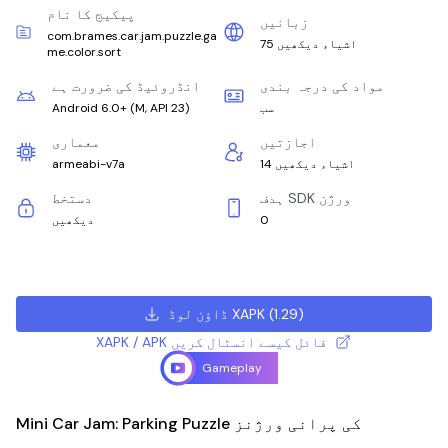
پیکیج کا نام
زبانیں
com.brames.car.jam.puzzle.ga
75 اشیاء دیکھیں
me.color.sort
مواد کی درجہ بندی
انڈروئیڈ کی ضرورت ہے
سب
)
M, API 23
(
Android 6.0+
اجازتیں
معماری
14 اشیاء دیکھیں
armeabi-v7a
ہدف SDK ورژن
دستخط
0
دیکھیں
)
1.29
(
ڈاؤن لوڈ XAPK
XAPK / APK فائل کیسے انسٹال کریں
Gameplay
Mini Car Jam: Parking Puzzle کی پرانی ورژنز