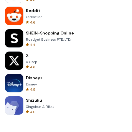
4.8
Reddit
reddit Inc.
4.6
SHEIN-Shopping Online
Roadget Business PTE. LTD.
4.4
X
X Corp.
4.6
Disney+
Disney
4.5
Shizuku
Xingchen & Rikka
4.0