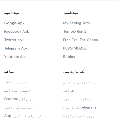
ہوٹ گیمز
ہوٹ ایپس
Google Apk
My Talking Tom
Facebook Apk
Temple Run 2
Twitter apk
Free Fire: The Chaos
Telegram Apk
PUBG MOBILE
Youtube Apk
Roblox
کے بارے میں
خصائص
پرائیویسی پالیسی
عمومی سوالات
شرائط
اینڈرائیڈ ایپ
ہمارے بارے میں
Chrome میزبانی
شامل ہوں Telegram
ایپ جمع کروائیں
رپورٹ اور فیڈبیک
App کی درخواست کریں