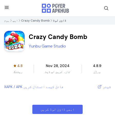
ہوم
ایپ
Crazy Candy Bomb
ڈاؤن لوڈ
Crazy Candy Bomb
Yunbu Game Studio
4.8
Nov 28, 2024
4.8.9
ریٹنگ
تازہ ترین اپ ڈیٹ
ورژن
XAPK / APK فائل کیسے انسٹال کریں
شیئر
ابھی ڈاؤن لوڈ کریں