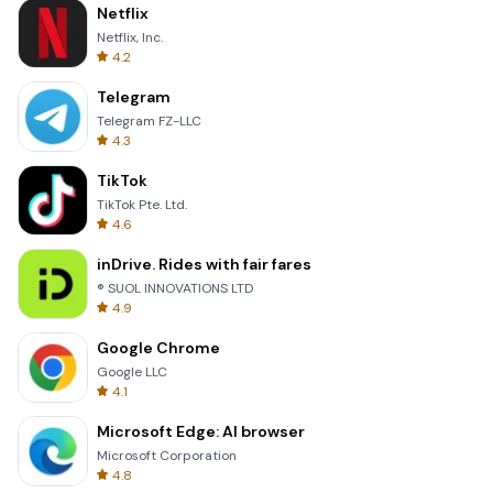
Netflix
Netflix, Inc.
4.2
Telegram
Telegram FZ-LLC
4.3
TikTok
TikTok Pte. Ltd.
4.6
inDrive. Rides with fair fares
® SUOL INNOVATIONS LTD
4.9
Google Chrome
Google LLC
4.1
Microsoft Edge: AI browser
Microsoft Corporation
4.8