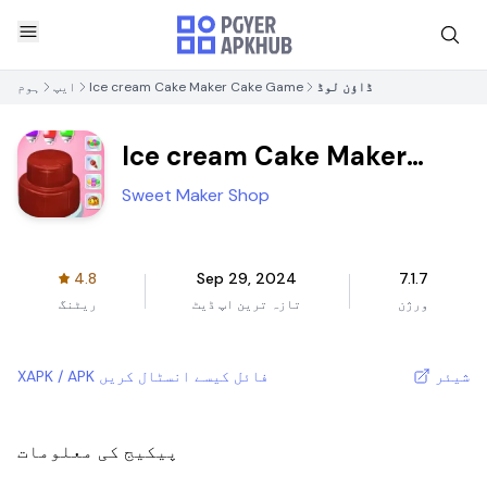
ڈاؤن لوڈ
Ice cream Cake Maker Cake Game
ایپ
ہوم
Ice cream Cake Maker
Cake Game
Sweet Maker Shop
4.8
Sep 29, 2024
7.1.7
ورژن
تازہ ترین اپ ڈیٹ
ریٹنگ
شیئر
XAPK / APK فائل کیسے انسٹال کریں
پیکیج کی معلومات