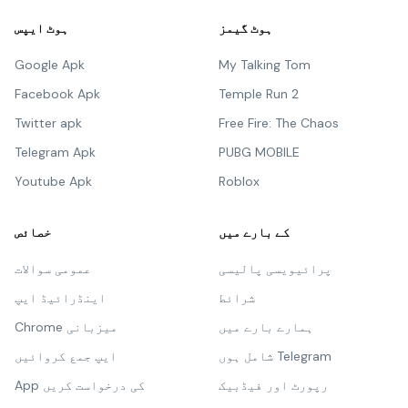
ہوٹ گیمز
ہوٹ ایپس
Google Apk
My Talking Tom
Facebook Apk
Temple Run 2
Twitter apk
Free Fire: The Chaos
Telegram Apk
PUBG MOBILE
Youtube Apk
Roblox
کے بارے میں
خصائص
پرائیویسی پالیسی
عمومی سوالات
شرائط
اینڈرائیڈ ایپ
ہمارے بارے میں
Chrome میزبانی
شامل ہوں Telegram
ایپ جمع کروائیں
رپورٹ اور فیڈبیک
App کی درخواست کریں