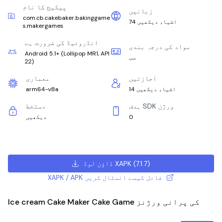
پیکیج کا نام
زبانیں
com.cb.cakebaker.bakinggame
74 اشیاء دیکھیں
s.makergames
انڈروئیڈ کی ضرورت ہے
مواد کی درجہ بندی
Android 5.1+
(
Lollipop MR1, API
سب
22
)
اجازتیں
معماری
14 اشیاء دیکھیں
arm64-v8a
ہدف SDK ورژن
دستخط
0
دیکھیں
)
7.1.7
(
ڈاؤن لوڈ XAPK
XAPK / APK فائل کیسے انسٹال کریں
Ice cream Cake Maker Cake Game کی پرانی ورژنز