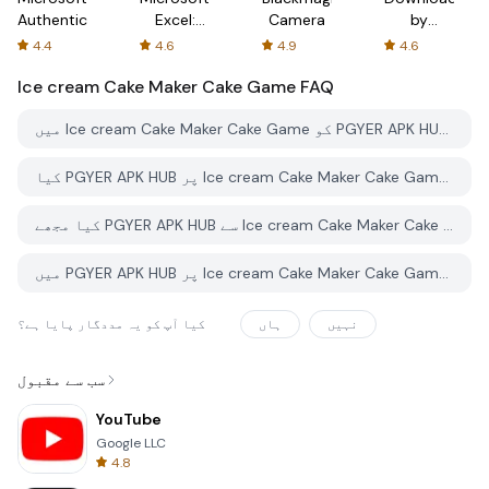
Authenticator
Excel:
Camera
by
Spreadsheets
AFTVnews
4.4
4.6
4.9
4.6
Ice cream Cake Maker Cake Game
FAQ
میں Ice cream Cake Maker Cake Game کو PGYER APK HUB سے کیسے ڈاؤن لوڈ کروں؟
کیا PGYER APK HUB پر Ice cream Cake Maker Cake Game کو مفت ڈاؤن لوڈ کرنے کی اجازت ہے؟
کیا مجھے PGYER APK HUB سے Ice cream Cake Maker Cake Game ڈاؤن لوڈ کرنے کے لئے اکاؤنٹ کی ضرورت ہے؟
میں PGYER APK HUB پر Ice cream Cake Maker Cake Game کے ساتھ کوئی مسئلہ کیسے رپورٹ کرسکتا ہوں؟
نہیں
ہاں
کیا آپ کو یہ مددگار پایا ہے؟
سب سے مقبول
YouTube
Google LLC
4.8