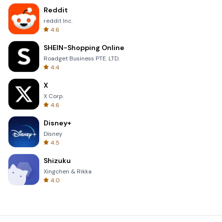
Reddit
reddit Inc.
4.6
SHEIN-Shopping Online
Roadget Business PTE. LTD.
4.4
X
X Corp.
4.6
Disney+
Disney
4.5
Shizuku
Xingchen & Rikka
4.0