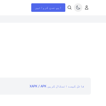
ایپ جمع کروائیں
XAPK / APK فائل کیسے انسٹال کریں