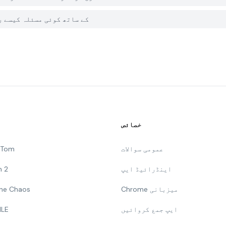
میں PGYER APK HUB پر WhatsDelete کے ساتھ کوئ
خصائص
عمومی سوالات
g Tom
اینڈرائیڈ ایپ
n 2
Chrome میزبانی
 The Chaos
ایپ جمع کروائیں
ILE