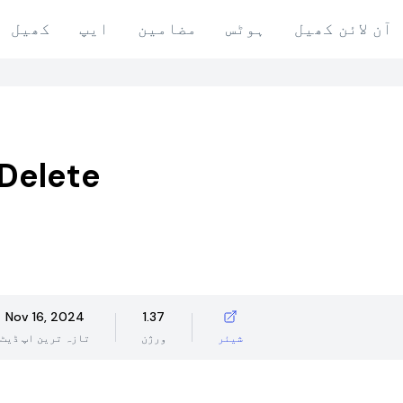
آن لائن کھیل
ہوٹس
مضامین
ایپ
کھیل
Delete
Nov 16, 2024
1.37
شیئر
ورژن
تازہ ترین اپ ڈیٹ