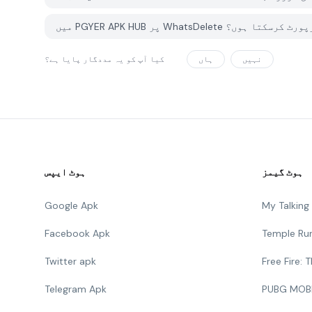
ی مسئلہ کیسے رپورٹ کرسکتا ہوں؟
نہیں
ہاں
کیا آپ کو یہ مددگار پایا ہے؟
ہوٹ گیمز
ہوٹ ایپس
Google Apk
My Talkin
Facebook Apk
Temple Ru
Twitter apk
Free Fire:
Telegram Apk
PUBG MOB