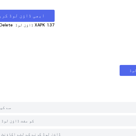
ابھی ڈاؤن لوڈ کری
1.37
ڈاؤن لوڈ XAPK
Delete
وڈ
میں atsDelete
کیا PGYER APK HUB پر WhatsDelete
کیا مجھے PGYER APK HUB سے WhatsDelete ڈاؤن لوڈ کرنے کے 