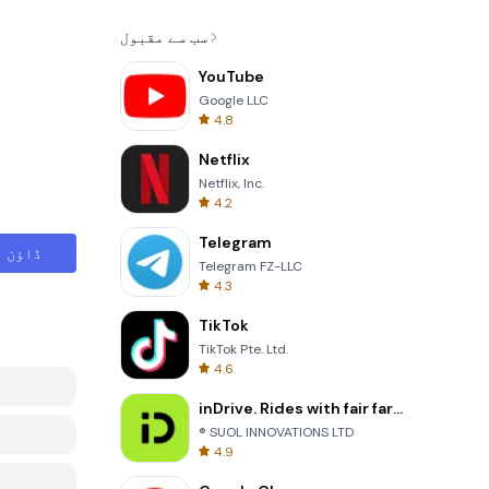
سب سے مقبول
YouTube
Google LLC
4.8
Netflix
Netflix, Inc.
4.2
Telegram
ڈاؤن ل
Telegram FZ-LLC
4.3
TikTok
TikTok Pte. Ltd.
4.6
inDrive. Rides with fair fares
® SUOL INNOVATIONS LTD
4.9