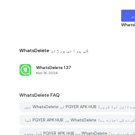
ں
Whats
WhatsDelete کی پرانی ورژنز
WhatsDelete
1.37
Nov 16, 2024
WhatsDelete
FAQ
Wh کو PGYER APK HUB سے کیسے ڈاؤن لوڈ کروں؟
 کو مفت ڈاؤن لوڈ کرنے کی اجازت ہے؟
لئے اکاؤنٹ کی ضرورت ہے؟