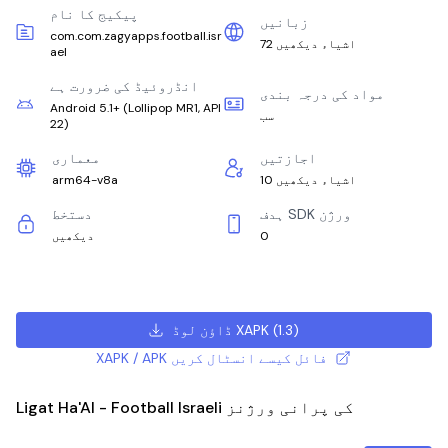
پیکیج کا نام
زبانیں
com.com.zagyapps.football.isr
72 اشیاء دیکھیں
ael
انڈروئیڈ کی ضرورت ہے
مواد کی درجہ بندی
Android 5.1+
(
Lollipop MR1, API
سب
22
)
اجازتیں
معماری
10 اشیاء دیکھیں
arm64-v8a
ہدف SDK ورژن
دستخط
0
دیکھیں
)
1.3
(
ڈاؤن لوڈ XAPK
XAPK / APK فائل کیسے انسٹال کریں
Ligat Ha'Al - Football Israeli کی پرانی ورژنز