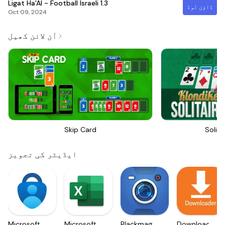
Ligat Ha'Al - Football Israeli
1.3
ڈاؤن لوڈ
Oct 09, 2024
آن لائن کھیل
Skip Card
Solita
ایڈیٹر کی تجویز
Microsoft
Microsoft
Blackmagic
Downloader