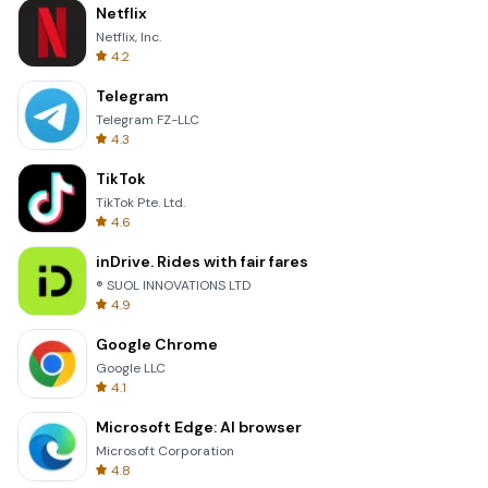
Netflix
Netflix, Inc.
4.2
Telegram
Telegram FZ-LLC
4.3
TikTok
TikTok Pte. Ltd.
4.6
inDrive. Rides with fair fares
® SUOL INNOVATIONS LTD
4.9
Google Chrome
Google LLC
4.1
Microsoft Edge: AI browser
Microsoft Corporation
4.8