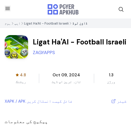
ڈاؤن لوڈ
Ligat Ha'Al - Football Israeli
ایپ
ہوم
Ligat Ha'Al - Football Israeli
ZAGYAPPS
4.8
Oct 09, 2024
1.3
ورژن
تازہ ترین اپ ڈیٹ
ریٹنگ
شیئر
XAPK / APK فائل کیسے انسٹال کریں
پیکیج کی معلومات