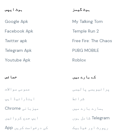
ہوٹ گیمز
ہوٹ ایپس
Google Apk
My Talking Tom
Facebook Apk
Temple Run 2
Twitter apk
Free Fire: The Chaos
Telegram Apk
PUBG MOBILE
Youtube Apk
Roblox
کے بارے میں
خصائص
پرائیویسی پالیسی
عمومی سوالات
شرائط
اینڈرائیڈ ایپ
ہمارے بارے میں
Chrome میزبانی
شامل ہوں Telegram
ایپ جمع کروائیں
رپورٹ اور فیڈبیک
App کی درخواست کریں