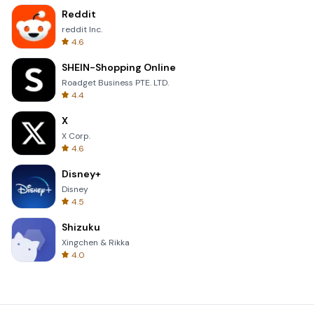
Reddit
reddit Inc.
4.6
SHEIN-Shopping Online
Roadget Business PTE. LTD.
4.4
X
X Corp.
4.6
Disney+
Disney
4.5
Shizuku
Xingchen & Rikka
4.0