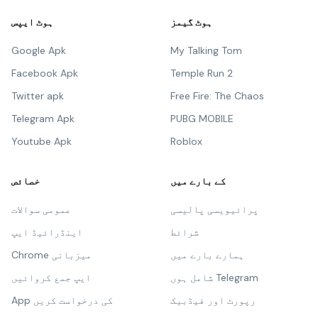
ہوٹ گیمز
ہوٹ ایپس
Google Apk
My Talking Tom
Facebook Apk
Temple Run 2
Twitter apk
Free Fire: The Chaos
Telegram Apk
PUBG MOBILE
Youtube Apk
Roblox
کے بارے میں
خصائص
پرائیویسی پالیسی
عمومی سوالات
شرائط
اینڈرائیڈ ایپ
ہمارے بارے میں
Chrome میزبانی
شامل ہوں Telegram
ایپ جمع کروائیں
رپورٹ اور فیڈبیک
App کی درخواست کریں