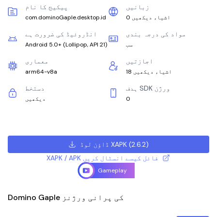
زبانیں
پیکیج کا نام
0 اشیاء دیکھیں
com.dominoGaple.desktop.id
مواد کی درجہ بندی
انڈروئیڈ کی ضرورت ہے
سب
)
Lollipop, API 21
(
Android 5.0+
اجازتیں
معماری
18 اشیاء دیکھیں
arm64-v8a
ہدف SDK ورژن
دستخط
0
دیکھیں
)
2.6.2
(
ڈاؤن لوڈ XAPK
XAPK / APK فائل کیسے انسٹال کریں
Gameplay
Domino Gaple کی پرانی ورژنز