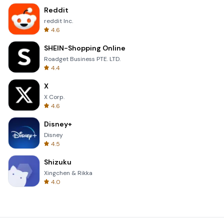
Reddit
reddit Inc.
4.6
SHEIN-Shopping Online
Roadget Business PTE. LTD.
4.4
X
X Corp.
4.6
Disney+
Disney
4.5
Shizuku
Xingchen & Rikka
4.0