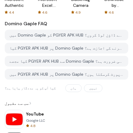
Authenticator
Excel:
Camera
by
Spreadsheets
AFTVnews
4.4
4.6
4.9
4.6
Domino Gaple
FAQ
میں Domino Gaple کو PGYER APK HUB سے کیسے ڈاؤن لوڈ کروں؟
کیا PGYER APK HUB پر Domino Gaple کو مفت ڈاؤن لوڈ کرنے کی اجازت ہے؟
کیا مجھے PGYER APK HUB سے Domino Gaple ڈاؤن لوڈ کرنے کے لئے اکاؤنٹ کی ضرورت ہے؟
میں PGYER APK HUB پر Domino Gaple کے ساتھ کوئی مسئلہ کیسے رپورٹ کرسکتا ہوں؟
نہیں
ہاں
کیا آپ کو یہ مددگار پایا ہے؟
سب سے مقبول
YouTube
Google LLC
4.8