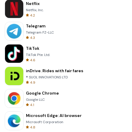
Netflix
Netflix, Inc.
4.2
Telegram
Telegram FZ-LLC
4.3
TikTok
TikTok Pte. Ltd.
4.6
inDrive. Rides with fair fares
® SUOL INNOVATIONS LTD
4.9
Google Chrome
Google LLC
4.1
Microsoft Edge: AI browser
Microsoft Corporation
4.8