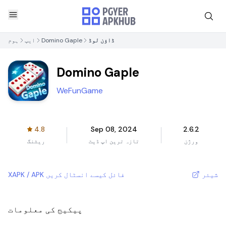
ڈاؤن لوڈ
Domino Gaple
ایپ
ہوم
Domino Gaple
WeFunGame
4.8
Sep 08, 2024
2.6.2
ورژن
تازہ ترین اپ ڈیٹ
ریٹنگ
شیئر
XAPK / APK فائل کیسے انسٹال کریں
پیکیج کی معلومات