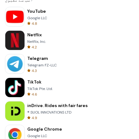
سب سے مقبول
YouTube
Google LLC
4.8
Netflix
Netflix, Inc.
4.2
Telegram
Telegram FZ-LLC
4.3
TikTok
TikTok Pte. Ltd.
4.6
inDrive. Rides with fair fares
® SUOL INNOVATIONS LTD
4.9
Google Chrome
Google LLC