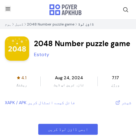
ڈاؤن لوڈ
2048 Number puzzle game
کھیل
ہوم
2048 Number puzzle game
Estoty
4.1
Aug 24, 2024
7.17
ورژن
تازہ ترین اپ ڈیٹ
ریٹنگ
شیئر
XAPK / APK فائل کیسے انسٹال کریں
ابھی ڈاؤن لوڈ کریں