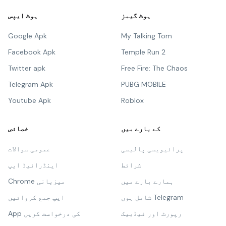
ہوٹ گیمز
ہوٹ ایپس
Google Apk
My Talking Tom
Facebook Apk
Temple Run 2
Twitter apk
Free Fire: The Chaos
Telegram Apk
PUBG MOBILE
Youtube Apk
Roblox
کے بارے میں
خصائص
پرائیویسی پالیسی
عمومی سوالات
شرائط
اینڈرائیڈ ایپ
ہمارے بارے میں
Chrome میزبانی
شامل ہوں Telegram
ایپ جمع کروائیں
رپورٹ اور فیڈبیک
App کی درخواست کریں