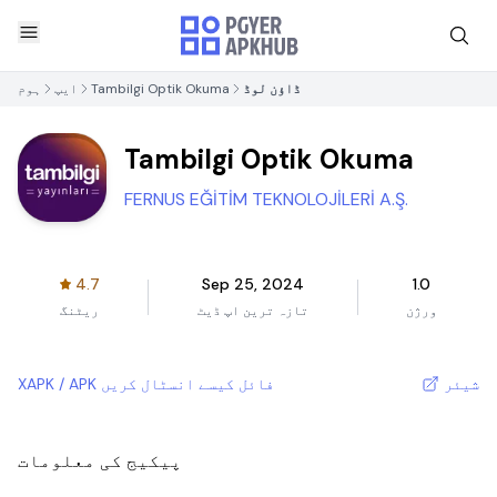
ڈاؤن لوڈ
Tambilgi Optik Okuma
ایپ
ہوم
Tambilgi Optik Okuma
FERNUS EĞİTİM TEKNOLOJİLERİ A.Ş.
4.7
Sep 25, 2024
1.0
ورژن
تازہ ترین اپ ڈیٹ
ریٹنگ
شیئر
XAPK / APK فائل کیسے انسٹال کریں
پیکیج کی معلومات