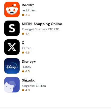
Reddit
reddit Inc.
4.6
SHEIN-Shopping Online
Roadget Business PTE. LTD.
4.4
X
X Corp.
4.6
Disney+
Disney
4.5
Shizuku
Xingchen & Rikka
4.0