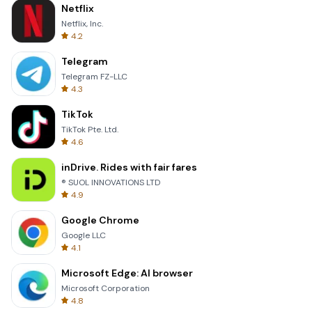
Netflix
Netflix, Inc.
4.2
Telegram
Telegram FZ-LLC
4.3
TikTok
TikTok Pte. Ltd.
4.6
inDrive. Rides with fair fares
® SUOL INNOVATIONS LTD
4.9
Google Chrome
Google LLC
4.1
Microsoft Edge: AI browser
Microsoft Corporation
4.8