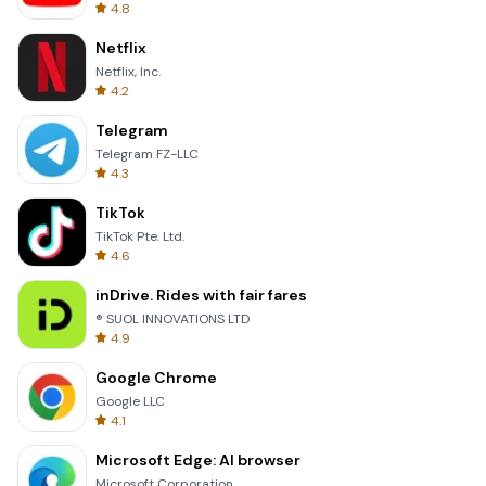
4.8
Netflix
Netflix, Inc.
4.2
Telegram
Telegram FZ-LLC
4.3
TikTok
TikTok Pte. Ltd.
4.6
inDrive. Rides with fair fares
® SUOL INNOVATIONS LTD
4.9
Google Chrome
Google LLC
4.1
Microsoft Edge: AI browser
Microsoft Corporation