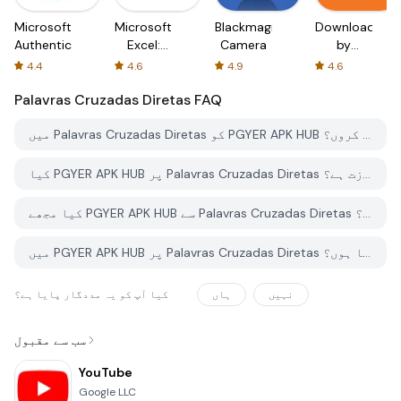
Microsoft
Microsoft
Blackmagic
Downloader
Authenticator
Excel:
Camera
by
Spreadsheets
AFTVnews
4.4
4.6
4.9
4.6
Palavras Cruzadas Diretas
FAQ
میں Palavras Cruzadas Diretas کو PGYER APK HUB سے کیسے ڈاؤن لوڈ کروں؟
کیا PGYER APK HUB پر Palavras Cruzadas Diretas کو مفت ڈاؤن لوڈ کرنے کی اجازت ہے؟
کیا مجھے PGYER APK HUB سے Palavras Cruzadas Diretas ڈاؤن لوڈ کرنے کے لئے اکاؤنٹ کی ضرورت ہے؟
میں PGYER APK HUB پر Palavras Cruzadas Diretas کے ساتھ کوئی مسئلہ کیسے رپورٹ کرسکتا ہوں؟
نہیں
ہاں
کیا آپ کو یہ مددگار پایا ہے؟
سب سے مقبول
YouTube
Google LLC