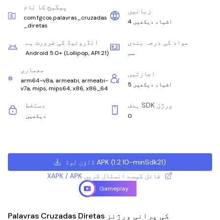
پیکیج کا نام
زبانیں
com.fgcos.palavras_cruzadas
4 اشیاء دیکھیں
_diretas
مواد کی درجہ بندی
انڈروئیڈ کی ضرورت ہے
سب
)
Lollipop, API 21
(
Android 5.0+
معماری
اجازتیں
arm64-v8a, armeabi, armeabi-
5 اشیاء دیکھیں
v7a, mips, mips64, x86, x86_64
ہدف SDK ورژن
دستخط
0
دیکھیں
)
1.2.10-minSdk21
(
ڈاؤن لوڈ APK
XAPK / APK فائل کیسے انسٹال کریں
Gameplay
Palavras Cruzadas Diretas کی پرانی ورژنز