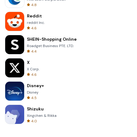
4.8
Reddit
reddit Inc.
4.6
SHEIN-Shopping Online
Roadget Business PTE. LTD.
4.4
X
X Corp.
4.6
Disney+
Disney
4.5
Shizuku
Xingchen & Rikka
4.0