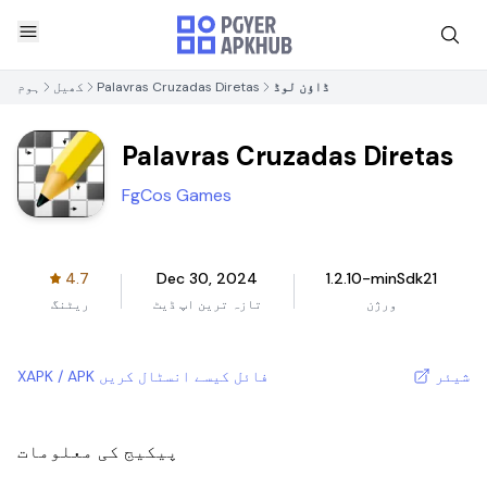
ڈاؤن لوڈ
Palavras Cruzadas Diretas
کھیل
ہوم
Palavras Cruzadas Diretas
FgCos Games
4.7
Dec 30, 2024
1.2.10-minSdk21
ورژن
تازہ ترین اپ ڈیٹ
ریٹنگ
شیئر
XAPK / APK فائل کیسے انسٹال کریں
پیکیج کی معلومات