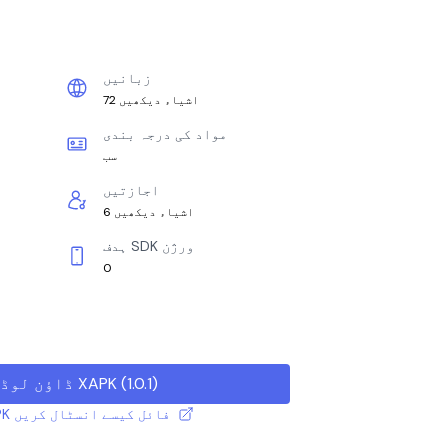
زبانیں
72 اشیاء دیکھیں
مواد کی درجہ بندی
سب
اجازتیں
6 اشیاء دیکھیں
ہدف SDK ورژن
0
)
1.0.1
(
ڈاؤن لوڈ XAPK
XAPK / APK فائل کیسے انسٹال کریں