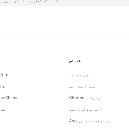
میں PGYER APK HUB پر Pipe Path Puzzler کے ساتھ کوئی مس
خصائص
عمومی سوالات
g Tom
اینڈرائیڈ ایپ
n 2
Chrome میزبانی
 The Chaos
ایپ جمع کروائیں
ILE
App کی درخواست کریں