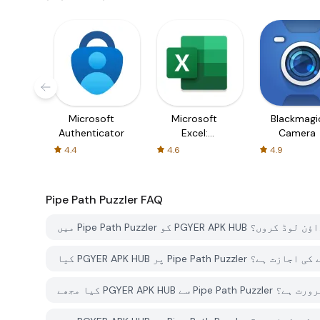
Microsoft
Microsoft
Blackmagi
Authenticator
Excel:
Camera
Spreadsheets
4.4
4.6
4.9
Pipe Path Puzzler
FAQ
 PGYER APK HUB سے کیسے ڈاؤن لوڈ کروں؟
فت ڈاؤن لوڈ کرنے کی اجازت ہے؟
کاؤنٹ کی ضرورت ہے؟