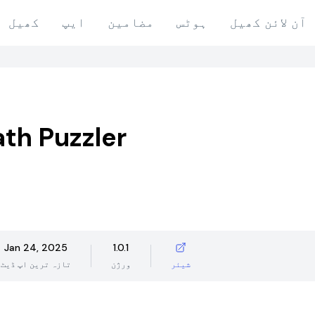
آن لائن کھیل
ہوٹس
مضامین
ایپ
کھیل
ath Puzzler
Jan 24, 2025
1.0.1
شیئر
ورژن
تازہ ترین اپ ڈیٹ