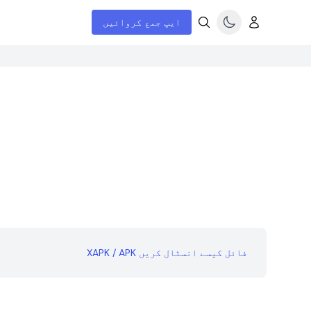
ایپ جمع کروائیں
XAPK / APK فائل کیسے انسٹال کریں