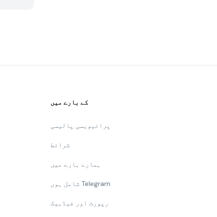
کے بارے میں
پرائیویسی پالیسی
شرائط
ہمارے بارے میں
شامل ہوں Telegram
رپورٹ اور فیڈبیک