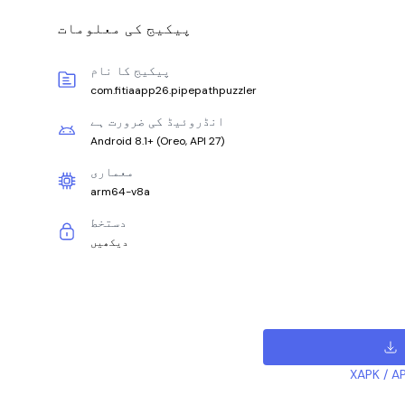
پیکیج کی معلومات
پیکیج کا نام
com.fitiaapp26.pipepathpuzzler
انڈروئیڈ کی ضرورت ہے
Android 8.1+
(
Oreo, API 27
)
معماری
arm64-v8a
دستخط
دیکھیں