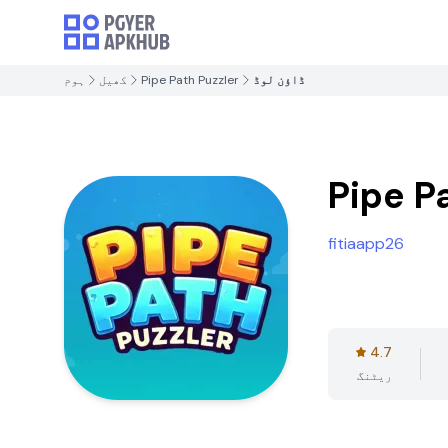
ڈاؤن لوڈ
Pipe Path Puzzler
کھیل
ہوم
Pipe P
fitiaapp26
4.7
ریٹنگ