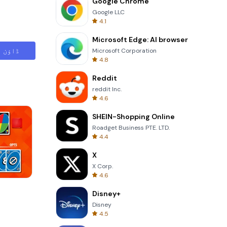
Google Chrome
Google LLC
4.1
Microsoft Edge: AI browser
ڈاؤن ل
Microsoft Corporation
4.8
Reddit
reddit Inc.
4.6
SHEIN-Shopping Online
Roadget Business PTE. LTD.
4.4
X
X Corp.
4.6
Solitaire Klondike
Disney+
Disney
4.5