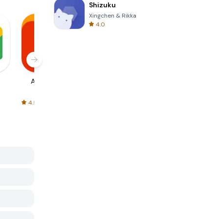
Shizuku
Xingchen & Rikka
4.0
AliExpress
Signal Private
Spotify - Music
Messenger
and Podcasts
4.5
4.3
4.6