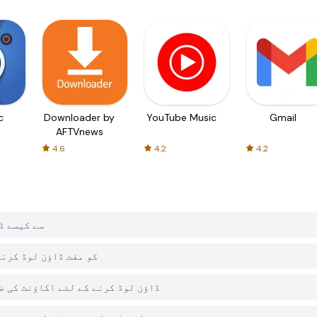
c
Downloader by
YouTube Music
Gmail
AFTVnews
4.6
4.2
4.2
میں Pipe Path Puzzler کو
کیا PGYER APK HUB پر Pipe Path Puzzler کو م
کیا مجھے PGYER APK HUB سے Pipe Path Puzzler ڈاؤن لوڈ کرنے کے لئے ا