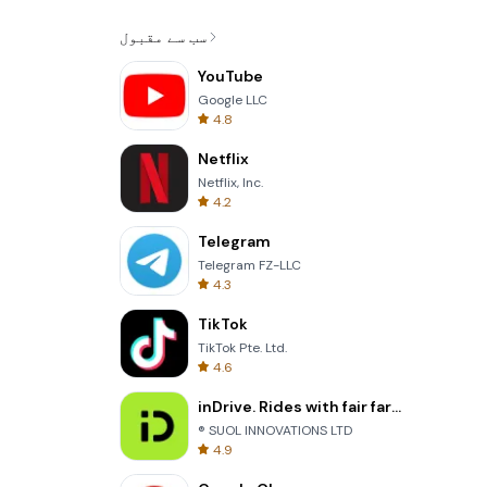
سب سے مقبول
YouTube
Google LLC
4.8
Netflix
Netflix, Inc.
4.2
Telegram
Telegram FZ-LLC
4.3
TikTok
TikTok Pte. Ltd.
4.6
inDrive. Rides with fair fares
® SUOL INNOVATIONS LTD
4.9