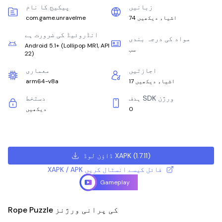
زبانیں
پیکیج کا نام
74 اشیاء دیکھیں
com.game.unravelme
انڈروئیڈ کی ضرورت ہے
مواد کی درجہ بندی
Android 5.1+
(
Lollipop MR1, API
سب
22
)
اجازتیں
معماری
17 اشیاء دیکھیں
arm64-v8a
ہدف SDK ورژن
دستخط
0
دیکھیں
)
1.7.11
(
ڈاؤن لوڈ XAPK
XAPK / APK فائل کیسے انسٹال کریں
Gameplay
Rope Puzzle کی پرانی ورژنز