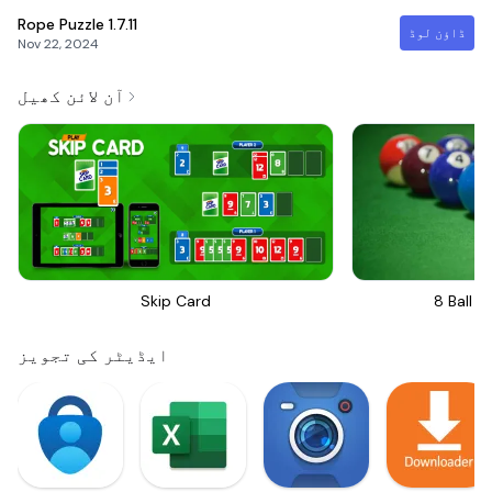
Rope Puzzle
1.7.11
ڈاؤن لوڈ
Nov 22, 2024
آن لائن کھیل
Skip Card
8 Ball Bi
ایڈیٹر کی تجویز