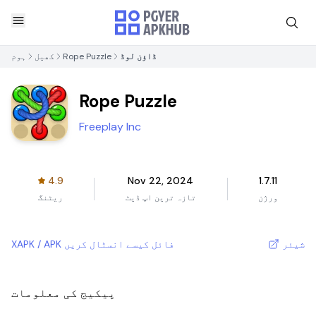
ڈاؤن لوڈ
Rope Puzzle
کھیل
ہوم
Rope Puzzle
Freeplay Inc
4.9
Nov 22, 2024
1.7.11
ورژن
تازہ ترین اپ ڈیٹ
ریٹنگ
شیئر
XAPK / APK فائل کیسے انسٹال کریں
پیکیج کی معلومات