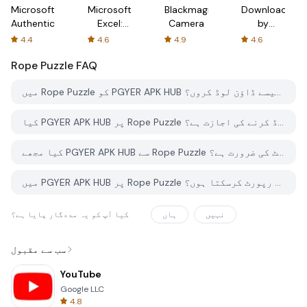
Microsoft
Microsoft
Blackmagic
Downloader
Authenticator
Excel:
Camera
by
Spreadsheets
AFTVnews
4.4
4.6
4.9
4.6
Rope Puzzle
FAQ
میں Rope Puzzle کو PGYER APK HUB سے کیسے ڈاؤن لوڈ کروں؟
کیا PGYER APK HUB پر Rope Puzzle کو مفت ڈاؤن لوڈ کرنے کی اجازت ہے؟
کیا مجھے PGYER APK HUB سے Rope Puzzle ڈاؤن لوڈ کرنے کے لئے اکاؤنٹ کی ضرورت ہے؟
میں PGYER APK HUB پر Rope Puzzle کے ساتھ کوئی مسئلہ کیسے رپورٹ کرسکتا ہوں؟
نہیں
ہاں
کیا آپ کو یہ مددگار پایا ہے؟
سب سے مقبول
YouTube
Google LLC
4.8