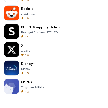
4.8
Reddit
reddit Inc.
4.6
SHEIN-Shopping Online
Roadget Business PTE. LTD.
4.4
X
X Corp.
4.6
Disney+
Disney
4.5
Shizuku
Xingchen & Rikka
4.0