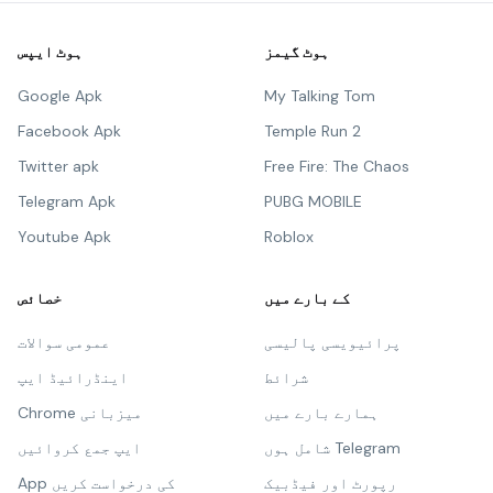
ہوٹ گیمز
ہوٹ ایپس
Google Apk
My Talking Tom
Facebook Apk
Temple Run 2
Twitter apk
Free Fire: The Chaos
Telegram Apk
PUBG MOBILE
Youtube Apk
Roblox
کے بارے میں
خصائص
پرائیویسی پالیسی
عمومی سوالات
شرائط
اینڈرائیڈ ایپ
ہمارے بارے میں
Chrome میزبانی
شامل ہوں Telegram
ایپ جمع کروائیں
رپورٹ اور فیڈبیک
App کی درخواست کریں