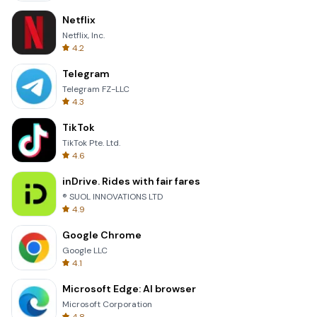
Netflix
Netflix, Inc.
4.2
Telegram
Telegram FZ-LLC
4.3
TikTok
TikTok Pte. Ltd.
4.6
inDrive. Rides with fair fares
® SUOL INNOVATIONS LTD
4.9
Google Chrome
Google LLC
4.1
Microsoft Edge: AI browser
Microsoft Corporation