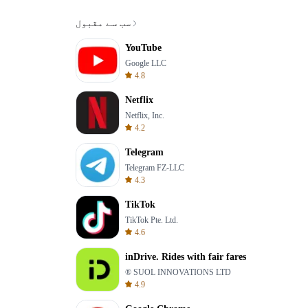
سب سے مقبول
YouTube
Google LLC
4.8
Netflix
Netflix, Inc.
4.2
Telegram
Telegram FZ-LLC
4.3
TikTok
TikTok Pte. Ltd.
4.6
inDrive. Rides with fair fares
® SUOL INNOVATIONS LTD
4.9