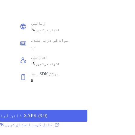
زبانیں
74 اشیاء دیکھیں
مواد کی درجہ بندی
سب
اجازتیں
15 اشیاء دیکھیں
ہدف SDK ورژن
0
)
9.9
(
ڈاؤن لوڈ XAPK
XAPK / APK فائل کیسے انسٹال کریں