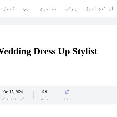
آن لائن کھیل
ہوٹس
مضامین
ایپ
کھیل
edding Dress Up Stylist
Oct 17, 2024
9.9
شیئر
ورژن
تازہ ترین اپ ڈیٹ