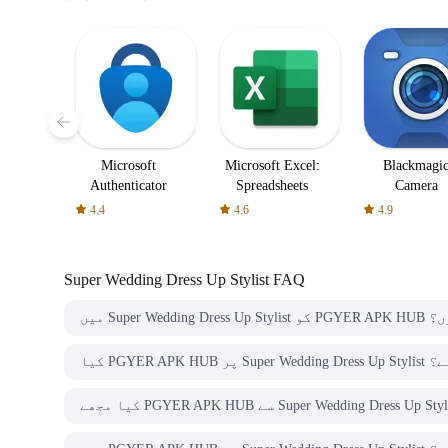
Microsoft
Microsoft Excel:
Blackmagi
Authenticator
Spreadsheets
Camera
4.4
4.6
4.9
Super Wedding Dress Up Stylist
FAQ
وڈ کروں؟
زت ہے؟