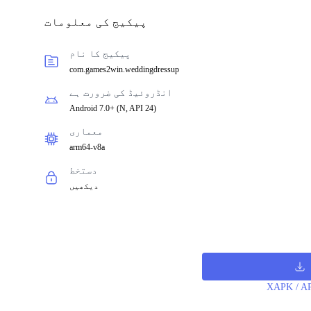
پیکیج کی معلومات
پیکیج کا نام
com.games2win.weddingdressup
انڈروئیڈ کی ضرورت ہے
Android 7.0+
(
N, API 24
)
معماری
arm64-v8a
دستخط
دیکھیں