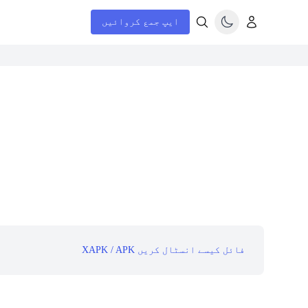
ایپ جمع کروائیں
XAPK / APK فائل کیسے انسٹال کریں