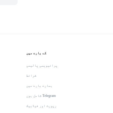
کے بارے میں
پرائیویسی پالیسی
شرائط
ہمارے بارے میں
شامل ہوں Telegram
رپورٹ اور فیڈبیک