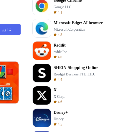
Google Chrome
Google LLC
4.1
Microsoft Edge: AI browser
ڈاؤن ل
Microsoft Corporation
4.8
Reddit
reddit Inc.
4.6
SHEIN-Shopping Online
Roadget Business PTE. LTD.
4.4
X
X Corp.
4.6
Totemia Cursed Marbels
Disney+
Disney
4.5