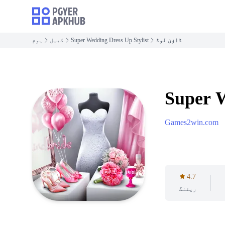
ڈاؤن لوڈ
Super Wedding Dress Up Stylist
کھیل
ہوم
Super W
Games2win.com
4.7
ریٹنگ