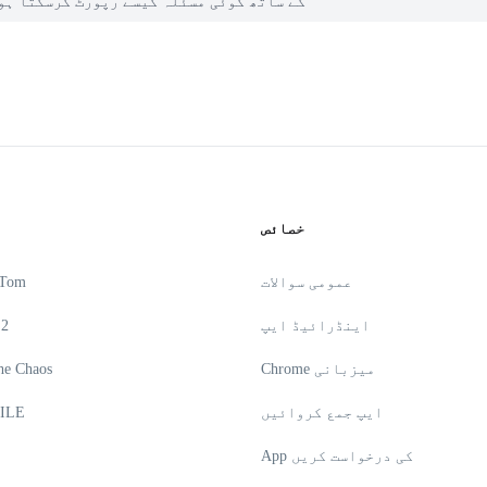
میں PGYER APK HUB پر Super Wedding Dress Up Stylist کے ساتھ کوئی مسئلہ کیسے رپورٹ کرسکتا
خصائص
عمومی سوالات
 Tom
اینڈرائیڈ ایپ
 2
Chrome میزبانی
he Chaos
ایپ جمع کروائیں
ILE
App کی درخواست کریں