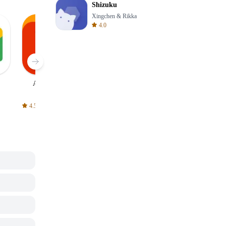
Shizuku
Xingchen & Rikka
4.0
AliExpress
Signal Private
Spotify - Music
Messenger
and Podcasts
4.5
4.3
4.6