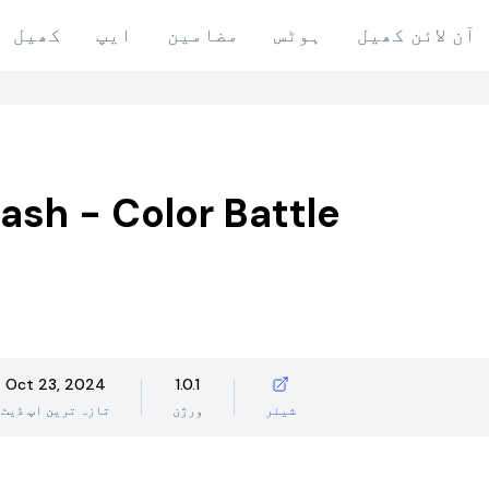
آن لائن کھیل
ہوٹس
مضامین
ایپ
کھیل
lash - Color Battle
Oct 23, 2024
1.0.1
شیئر
ورژن
تازہ ترین اپ ڈیٹ