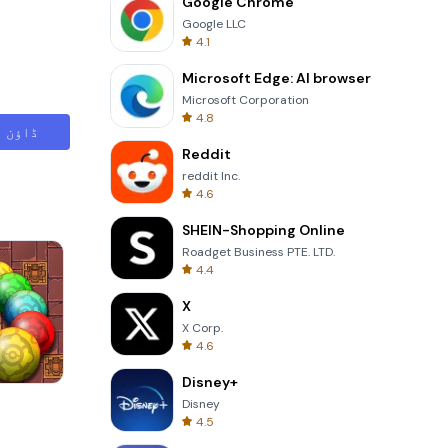
Google Chrome
Google LLC
4.1
Microsoft Edge: AI browser
Microsoft Corporation
4.8
ڈاؤن ل
Reddit
reddit Inc.
4.6
SHEIN-Shopping Online
Roadget Business PTE. LTD.
4.4
X
X Corp.
4.6
Disney+
s
Cut The Rope
Disney
4.5