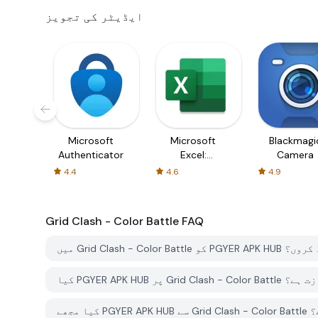
ایڈیٹر کی تجویز
Microsoft
Microsoft
Blackmagi
Authenticator
Excel:
Camera
Spreadsheets
4.4
4.6
4.9
Grid Clash - Color Battle
FAQ
 کیسے ڈاؤن لوڈ کروں؟
نے کی اجازت ہے؟
ہے؟