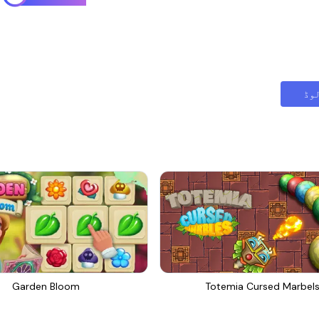
وڈ
Garden Bloom
Totemia Cursed Marbel