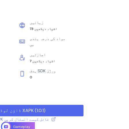
زبانیں
73 اشیاء دیکھیں
مواد کی درجہ بندی
سب
اجازتیں
7 اشیاء دیکھیں
ہدف SDK ورژن
0
)
1.0.1
(
ڈاؤن لوڈ XAPK
XAPK / APK فائل کیسے انسٹال کریں
Gameplay