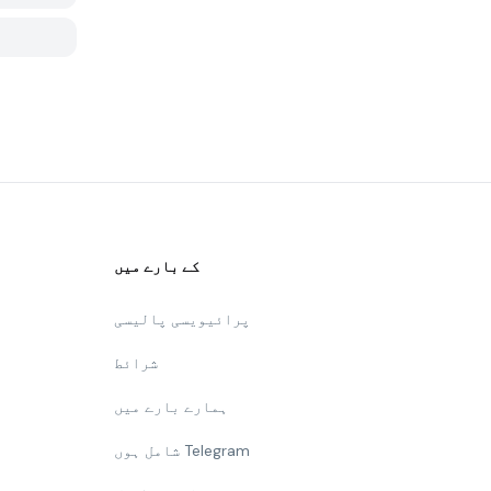
کے بارے میں
پرائیویسی پالیسی
شرائط
ہمارے بارے میں
شامل ہوں Telegram