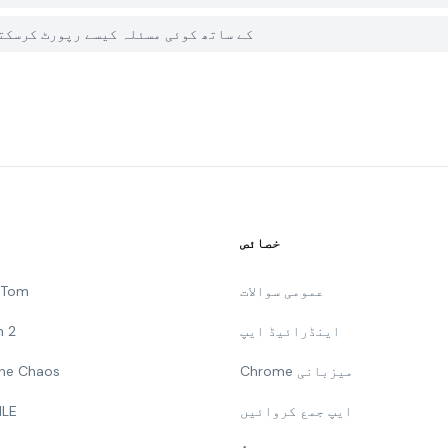
میں PGYER APK HUB پر Grid Clash - Color Battle کے ساتھ کوئی مسئلہ کیسے رپور
خصائص
عمومی سوالات
g Tom
اینڈرائیڈ ایپ
n 2
Chrome میزبانی
 The Chaos
ایپ جمع کروائیں
ILE