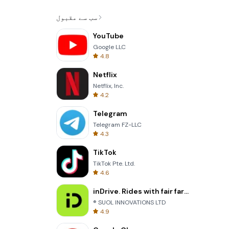
سب سے مقبول
YouTube
Google LLC
4.8
Netflix
Netflix, Inc.
4.2
Telegram
Telegram FZ-LLC
4.3
TikTok
TikTok Pte. Ltd.
4.6
inDrive. Rides with fair fares
® SUOL INNOVATIONS LTD
4.9