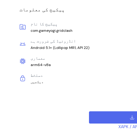
پیکیج کی معلومات
پیکیج کا نام
com.gameyogi.gridclash
انڈروئیڈ کی ضرورت ہے
Android 5.1+
(
Lollipop MR1, API 22
)
معماری
arm64-v8a
دستخط
دیکھیں