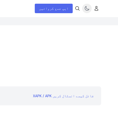
ایپ جمع کروائیں
XAPK / APK فائل کیسے انسٹال کریں