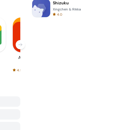
Shizuku
Xingchen & Rikka
4.0
AliExpress
Signal Private
Spotify - Music
Messenger
and Podcasts
4.5
4.3
4.6