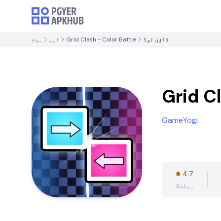
ڈاؤن لوڈ
Grid Clash - Color Battle
ایپ
ہوم
Grid C
GameYogi
4.7
ریٹنگ