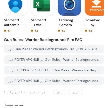
Microsoft
Microsoft
Blackmagic
Downloader
Authenticator
Excel:
Camera
by
Spreadsheets
AFTVnews
4.4
4.6
4.9
4.6
Gun Rules : Warrior Battlegrounds Fire
FAQ
میں Gun Rules : Warrior Battlegrounds Fire کو PGYER APK HUB سے کیسے ڈاؤن لوڈ کروں؟
کیا PGYER APK HUB پر Gun Rules : Warrior Battlegrounds Fire کو مفت ڈاؤن لوڈ کرنے کی اجازت ہے؟
کیا مجھے PGYER APK HUB سے Gun Rules : Warrior Battlegrounds Fire ڈاؤن لوڈ کرنے کے لئے اکاؤنٹ کی ضرورت ہے؟
میں PGYER APK HUB پر Gun Rules : Warrior Battlegrounds Fire کے ساتھ کوئی مسئلہ کیسے رپورٹ کرسکتا ہوں؟
کیا آپ کو یہ مددگار پایا ہے؟
ہاں
نہیں
سب سے مقبول