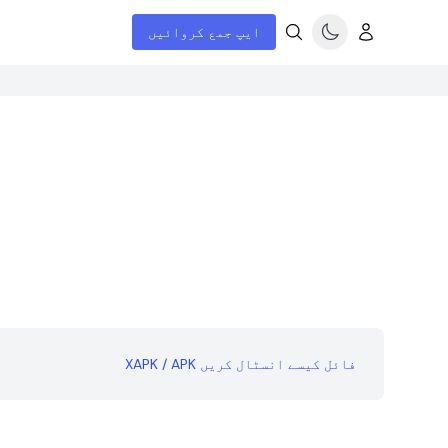
ایپ جمع کروائیں
XAPK / APK فائل کیسے انسٹال کریں