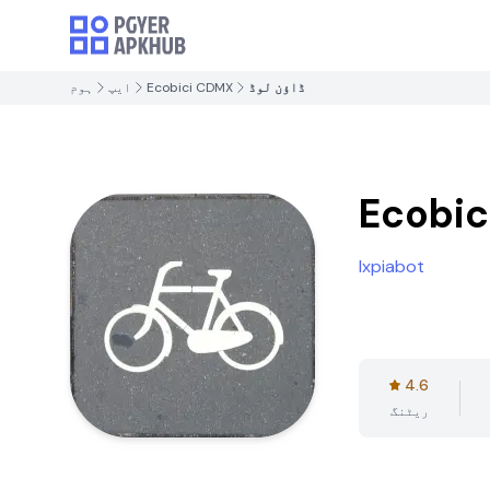
ڈاؤن لوڈ
Ecobici CDMX
ایپ
ہوم
Ecobi
Ixpiabot
4.6
ریٹنگ