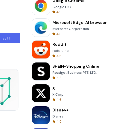
Google Chrome
Google LLC
4.1
Microsoft Edge: AI browser
Microsoft Corporation
4.8
ڈاؤن ل
Reddit
reddit Inc.
4.6
SHEIN-Shopping Online
Roadget Business PTE. LTD.
4.4
X
X Corp.
4.6
Disney+
Garden Bloom
Disney
4.5