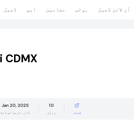
آن لائن کھیل
ہوٹس
مضامین
ایپ
کھیل
ci CDMX
Jan 20, 2025
1.0
شیئر
ورژن
تازہ ترین اپ ڈیٹ