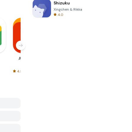
Shizuku
Xingchen & Rikka
4.0
AliExpress
Signal Private
Spotify - Music
Messenger
and Podcasts
4.5
4.3
4.6