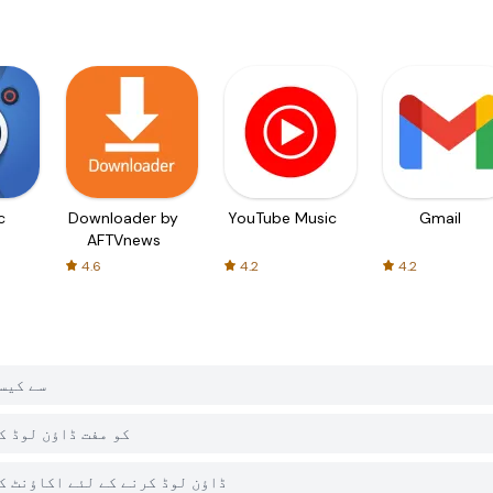
c
Downloader by
YouTube Music
Gmail
AFTVnews
4.6
4.2
4.2
میں cobici CDMX
کیا PGYER APK HUB پر Ecobici CDMX 
کیا مجھے PGYER APK HUB سے Ecobici CDMX ڈاؤن لوڈ کرنے کے ل