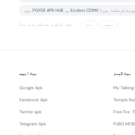
 مسئلہ کیسے رپورٹ کرسکتا ہوں؟
نہیں
ہاں
کیا آپ کو یہ مددگار پایا ہے؟
ہوٹ گیمز
ہوٹ ایپس
Google Apk
My Talkin
Facebook Apk
Temple Ru
Twitter apk
Free Fire:
Telegram Apk
PUBG MOB