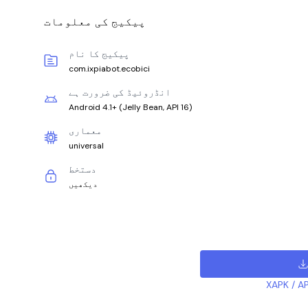
پیکیج کی معلومات
پیکیج کا نام
com.ixpiabot.ecobici
انڈروئیڈ کی ضرورت ہے
Android 4.1+
(
Jelly Bean, API 16
)
معماری
universal
دستخط
دیکھیں