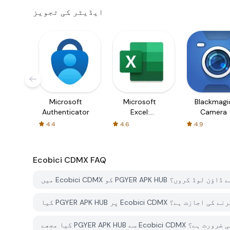
ایڈیٹر کی تجویز
Microsoft
Microsoft
Blackmagi
Authenticator
Excel:
Camera
Spreadsheets
4.4
4.6
4.9
Ecobici CDMX
FAQ
E کو PGYER APK HUB سے کیسے ڈاؤن لوڈ کروں؟
کو مفت ڈاؤن لوڈ کرنے کی اجازت ہے؟
ئے اکاؤنٹ کی ضرورت ہے؟