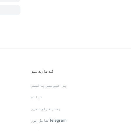
کے بارے میں
پرائیویسی پالیسی
شرائط
ہمارے بارے میں
شامل ہوں Telegram