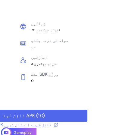
زبانیں
70 اشیاء دیکھیں
مواد کی درجہ بندی
سب
اجازتیں
3 اشیاء دیکھیں
ہدف SDK ورژن
0
)
1.0
(
ڈاؤن لوڈ APK
XAPK / APK فائل کیسے انسٹال کریں
Gameplay