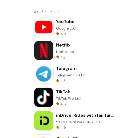
سب سے مقبول
YouTube
Google LLC
4.8
Netflix
Netflix, Inc.
4.2
Telegram
Telegram FZ-LLC
4.3
TikTok
TikTok Pte. Ltd.
4.6
inDrive. Rides with fair fares
® SUOL INNOVATIONS LTD
4.9