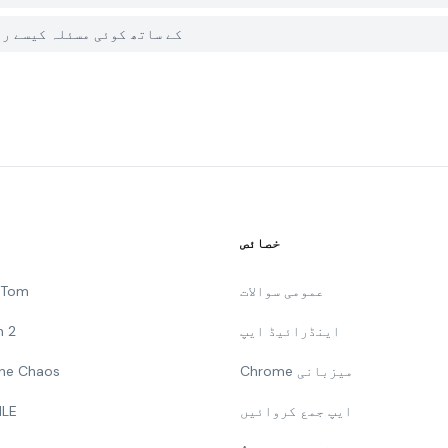
میں PGYER APK HUB پر Ecobici CDMX کے ساتھ کوئی
خصائص
عمومی سوالات
g Tom
اینڈرائیڈ ایپ
n 2
Chrome میزبانی
 The Chaos
ایپ جمع کروائیں
ILE