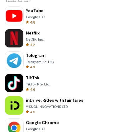
سب سے مقبول
YouTube
Google LLC
4.8
Netflix
Netflix, Inc.
4.2
Telegram
Telegram FZ-LLC
4.3
TikTok
TikTok Pte. Ltd.
4.6
inDrive. Rides with fair fares
® SUOL INNOVATIONS LTD
4.9
Google Chrome
Google LLC