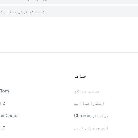
میں PGYER APK HUB پر Mahjong کے سات
خصائص
عمومی سوالات
g Tom
اینڈرائیڈ ایپ
n 2
Chrome میزبانی
 The Chaos
ایپ جمع کروائیں
ILE