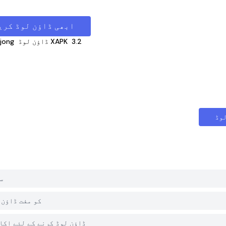
ابھی ڈاؤن لوڈ کری
3.2
ڈاؤن لوڈ XAPK
jong
وڈ
می
کیا PGYER APK HUB پر g
کیا مجھے PGYER APK HUB سے Mahjong ڈاؤن لوڈ ک