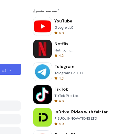
سب سے مقبول
YouTube
Google LLC
4.8
Netflix
Netflix, Inc.
4.2
Telegram
ڈاؤن ل
Telegram FZ-LLC
4.3
TikTok
TikTok Pte. Ltd.
4.6
inDrive. Rides with fair fares
® SUOL INNOVATIONS LTD
4.9