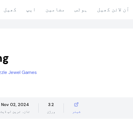
آن لائن کھیل
ہوٹس
مضامین
ایپ
کھیل
ng
uzzle Jewel Games
Nov 02, 2024
3.2
شیئر
ورژن
تازہ ترین اپ ڈیٹ