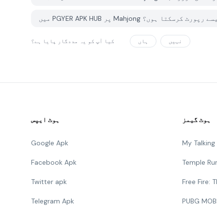
ھ کوئی مسئلہ کیسے رپورٹ کرسکتا ہوں؟
نہیں
ہاں
کیا آپ کو یہ مددگار پایا ہے؟
ہوٹ گیمز
ہوٹ ایپس
Google Apk
My Talkin
Facebook Apk
Temple Ru
Twitter apk
Free Fire:
Telegram Apk
PUBG MOB