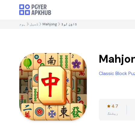
ڈاؤن لوڈ
Mahjong
کھیل
ہوم
Mahjo
Classic Block P
4.7
ریٹنگ