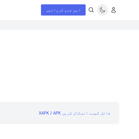
ایپ جمع کروائیں
XAPK / APK فائل کیسے انسٹال کریں