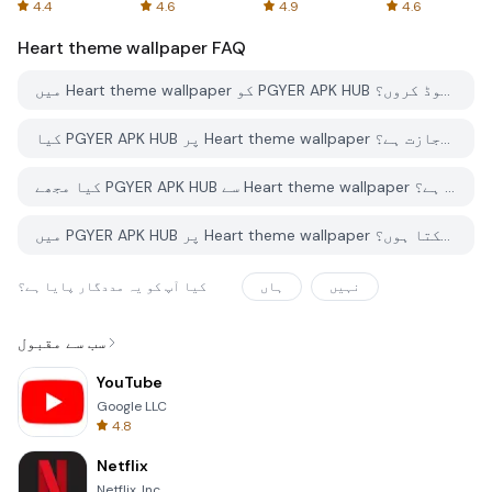
Spreadsheets
AFTVnews
4.4
4.6
4.9
4.6
Heart theme wallpaper
FAQ
میں Heart theme wallpaper کو PGYER APK HUB سے کیسے ڈاؤن لوڈ کروں؟
کیا PGYER APK HUB پر Heart theme wallpaper کو مفت ڈاؤن لوڈ کرنے کی اجازت ہے؟
کیا مجھے PGYER APK HUB سے Heart theme wallpaper ڈاؤن لوڈ کرنے کے لئے اکاؤنٹ کی ضرورت ہے؟
میں PGYER APK HUB پر Heart theme wallpaper کے ساتھ کوئی مسئلہ کیسے رپورٹ کرسکتا ہوں؟
نہیں
ہاں
کیا آپ کو یہ مددگار پایا ہے؟
سب سے مقبول
YouTube
Google LLC
4.8
Netflix
Netflix, Inc.