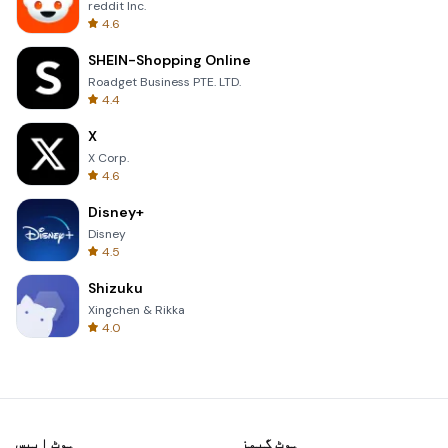
reddit Inc.
4.6
SHEIN-Shopping Online
Roadget Business PTE. LTD.
4.4
X
X Corp.
4.6
Disney+
Disney
4.5
Shizuku
Xingchen & Rikka
4.0
ہوٹ گیمز
ہوٹ ایپس