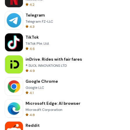
4.2
Telegram
Telegram FZ-LLC
4.3
TikTok
TikTok Pte. Ltd.
4.6
inDrive. Rides with fair fares
® SUOL INNOVATIONS LTD
4.9
Google Chrome
Google LLC
4.1
Microsoft Edge: AI browser
Microsoft Corporation
4.8
Reddit