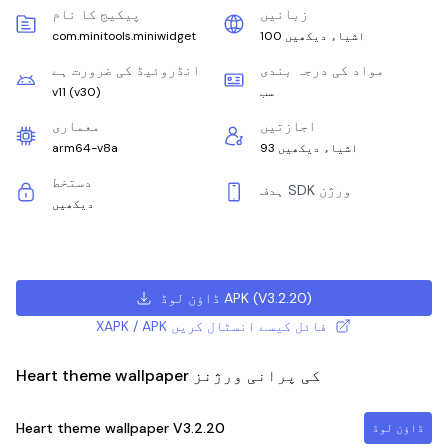
زبانیں
پیکیج کا نام
100 اشیاء دیکھیں
com.minitools.miniwidget
مواد کی درجہ بندی
انڈروئیڈ کی ضرورت ہے
سب
)
v30
(
v11
اجازتیں
معماری
93 اشیاء دیکھیں
arm64-v8a
دستخط
ہدف SDK ورژن
دیکھیں
)
V3.2.20
(
ڈاؤن لوڈ APK
XAPK / APK فائل کیسے انسٹال کریں
Heart theme wallpaper کی پرانی ورژنز
Heart theme wallpaper
V3.2.20
ڈاؤن لوڈ