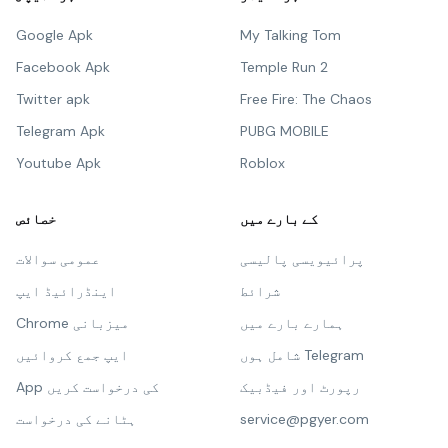
Google Apk
My Talking Tom
Facebook Apk
Temple Run 2
Twitter apk
Free Fire: The Chaos
Telegram Apk
PUBG MOBILE
Youtube Apk
Roblox
کے بارے میں
خصائص
پرائیویسی پالیسی
عمومی سوالات
شرائط
اینڈرائیڈ ایپ
ہمارے بارے میں
Chrome میزبانی
شامل ہوں Telegram
ایپ جمع کروائیں
رپورٹ اور فیڈبیک
App کی درخواست کریں
service@pgyer.com
ہٹانے کی درخواست