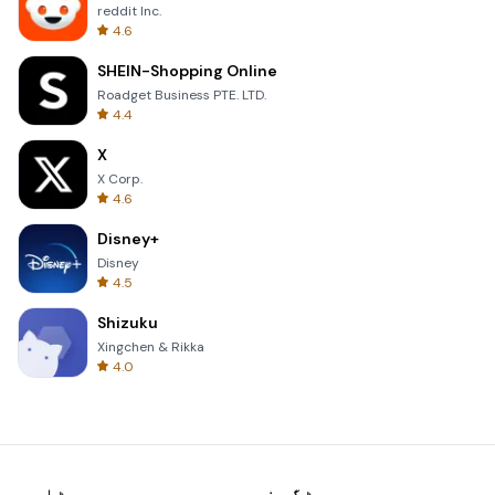
reddit Inc.
4.6
SHEIN-Shopping Online
Roadget Business PTE. LTD.
4.4
X
X Corp.
4.6
Disney+
Disney
4.5
Shizuku
Xingchen & Rikka
4.0
ہوٹ گیمز
ہوٹ ایپس