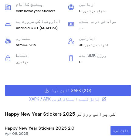
زبانیں
پیکیج کا نام
0 اشیاء دیکھیں
com.newe.year.stickers
مواد کی درجہ بندی
انڈروئیڈ کی ضرورت ہے
سب
)
M, API 23
(
Android 6.0+
اجازتیں
معماری
36 اشیاء دیکھیں
arm64-v8a
ہدف SDK ورژن
دستخط
0
دیکھیں
)
2.0
(
ڈاؤن لوڈ XAPK
XAPK / APK فائل کیسے انسٹال کریں
Happy New Year Stickers 2025 کی پرانی ورژنز
Happy New Year Stickers 2025
2.0
ڈاؤن لوڈ
Apr 08, 2025