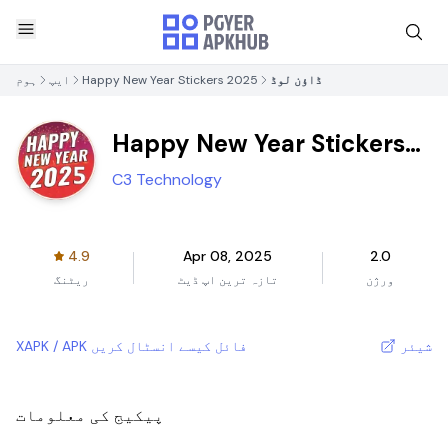
ڈاؤن لوڈ
Happy New Year Stickers 2025
ایپ
ہوم
Happy New Year Stickers
2025
C3 Technology
4.9
Apr 08, 2025
2.0
ورژن
تازہ ترین اپ ڈیٹ
ریٹنگ
شیئر
XAPK / APK فائل کیسے انسٹال کریں
پیکیج کی معلومات