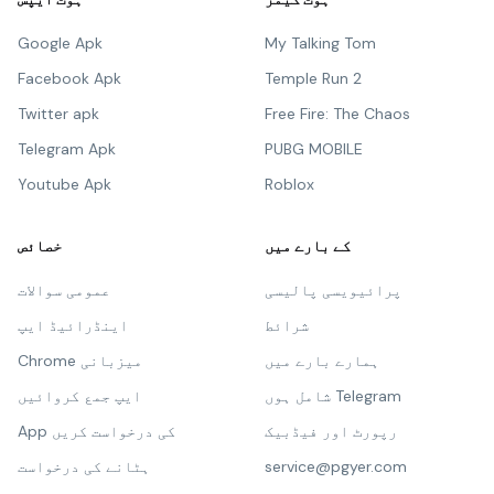
Google Apk
My Talking Tom
Facebook Apk
Temple Run 2
Twitter apk
Free Fire: The Chaos
Telegram Apk
PUBG MOBILE
Youtube Apk
Roblox
کے بارے میں
خصائص
پرائیویسی پالیسی
عمومی سوالات
شرائط
اینڈرائیڈ ایپ
ہمارے بارے میں
Chrome میزبانی
شامل ہوں Telegram
ایپ جمع کروائیں
رپورٹ اور فیڈبیک
App کی درخواست کریں
service@pgyer.com
ہٹانے کی درخواست