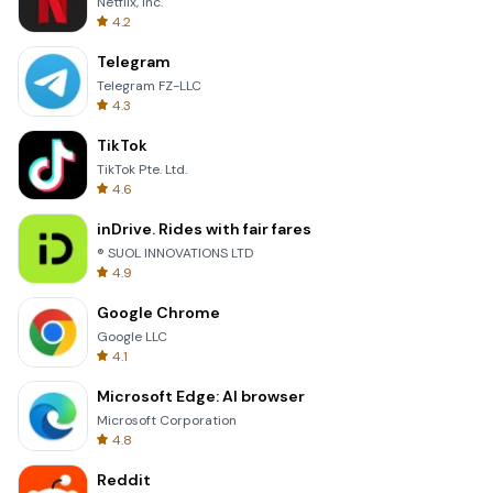
Netflix, Inc.
4.2
Telegram
Telegram FZ-LLC
4.3
TikTok
TikTok Pte. Ltd.
4.6
inDrive. Rides with fair fares
® SUOL INNOVATIONS LTD
4.9
Google Chrome
Google LLC
4.1
Microsoft Edge: AI browser
Microsoft Corporation
4.8
Reddit