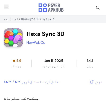
ڈاؤن لوڈ
Hexa Sync 3D
کھیل
ہوم
Hexa Sync 3D
NewPubCo
4.9
Jan 11, 2025
1.4.1
ورژن
تازہ ترین اپ ڈیٹ
ریٹنگ
شیئر
XAPK / APK فائل کیسے انسٹال کریں
پیکیج کی معلومات