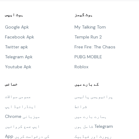
ہوٹ گیمز
ہوٹ ایپس
Google Apk
My Talking Tom
Facebook Apk
Temple Run 2
Twitter apk
Free Fire: The Chaos
Telegram Apk
PUBG MOBILE
Youtube Apk
Roblox
کے بارے میں
خصائص
پرائیویسی پالیسی
عمومی سوالات
شرائط
اینڈرائیڈ ایپ
ہمارے بارے میں
Chrome میزبانی
شامل ہوں Telegram
ایپ جمع کروائیں
رپورٹ اور فیڈبیک
App کی درخواست کریں