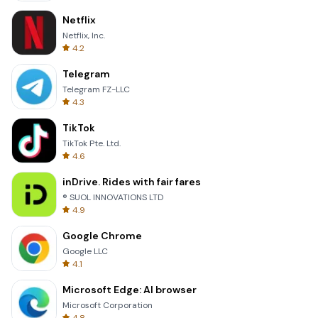
Netflix
Netflix, Inc.
4.2
Telegram
Telegram FZ-LLC
4.3
TikTok
TikTok Pte. Ltd.
4.6
inDrive. Rides with fair fares
® SUOL INNOVATIONS LTD
4.9
Google Chrome
Google LLC
4.1
Microsoft Edge: AI browser
Microsoft Corporation