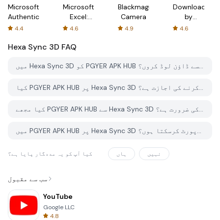
Microsoft
Microsoft
Blackmagic
Downloader
Authenticator
Excel:
Camera
by
Spreadsheets
AFTVnews
4.4
4.6
4.9
4.6
Hexa Sync 3D
FAQ
میں Hexa Sync 3D کو PGYER APK HUB سے کیسے ڈاؤن لوڈ کروں؟
کیا PGYER APK HUB پر Hexa Sync 3D کو مفت ڈاؤن لوڈ کرنے کی اجازت ہے؟
کیا مجھے PGYER APK HUB سے Hexa Sync 3D ڈاؤن لوڈ کرنے کے لئے اکاؤنٹ کی ضرورت ہے؟
میں PGYER APK HUB پر Hexa Sync 3D کے ساتھ کوئی مسئلہ کیسے رپورٹ کرسکتا ہوں؟
نہیں
ہاں
کیا آپ کو یہ مددگار پایا ہے؟
سب سے مقبول
YouTube
Google LLC
4.8