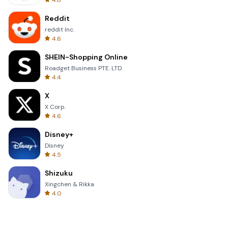
4.8
Reddit
reddit Inc.
4.6
SHEIN-Shopping Online
Roadget Business PTE. LTD.
4.4
X
X Corp.
4.6
Disney+
Disney
4.5
Shizuku
Xingchen & Rikka
4.0