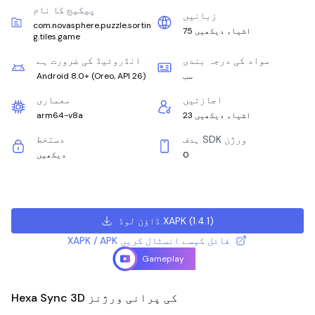
پیکیج کا نام
زبانیں
com.novasphere.puzzle.sortin
75 اشیاء دیکھیں
g.tiles.game
مواد کی درجہ بندی
انڈروئیڈ کی ضرورت ہے
سب
)
Oreo, API 26
(
Android 8.0+
اجازتیں
معماری
23 اشیاء دیکھیں
arm64-v8a
ہدف SDK ورژن
دستخط
0
دیکھیں
)
1.4.1
(
ڈاؤن لوڈ XAPK
XAPK / APK فائل کیسے انسٹال کریں
Gameplay
Hexa Sync 3D کی پرانی ورژنز