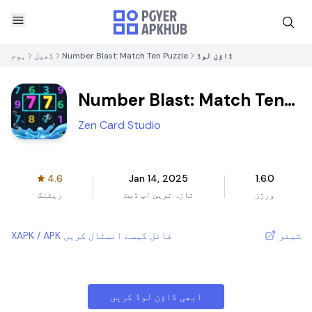
ڈاؤن لوڈ
Number Blast: Match Ten Puzzle
کھیل
ہوم
Number Blast: Match Ten
Puzzle
Zen Card Studio
4.6
Jan 14, 2025
1.6.0
ورژن
تازہ ترین اپ ڈیٹ
ریٹنگ
شیئر
XAPK / APK فائل کیسے انسٹال کریں
ابھی ڈاؤن لوڈ کریں