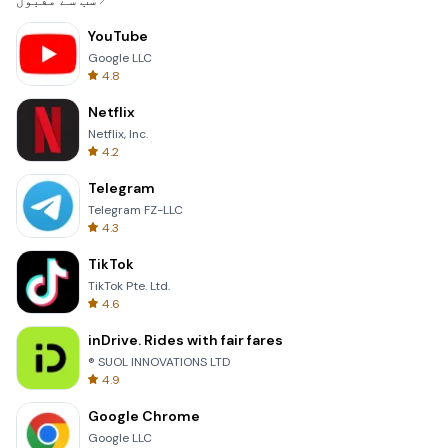
سب سے مقبول
YouTube
Google LLC
4.8
Netflix
Netflix, Inc.
4.2
Telegram
Telegram FZ-LLC
4.3
TikTok
TikTok Pte. Ltd.
4.6
inDrive. Rides with fair fares
® SUOL INNOVATIONS LTD
4.9
Google Chrome
Google LLC