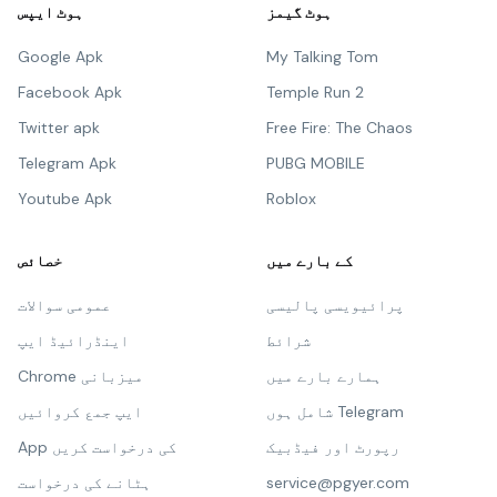
ہوٹ گیمز
ہوٹ ایپس
Google Apk
My Talking Tom
Facebook Apk
Temple Run 2
Twitter apk
Free Fire: The Chaos
Telegram Apk
PUBG MOBILE
Youtube Apk
Roblox
کے بارے میں
خصائص
پرائیویسی پالیسی
عمومی سوالات
شرائط
اینڈرائیڈ ایپ
ہمارے بارے میں
Chrome میزبانی
شامل ہوں Telegram
ایپ جمع کروائیں
رپورٹ اور فیڈبیک
App کی درخواست کریں
service@pgyer.com
ہٹانے کی درخواست