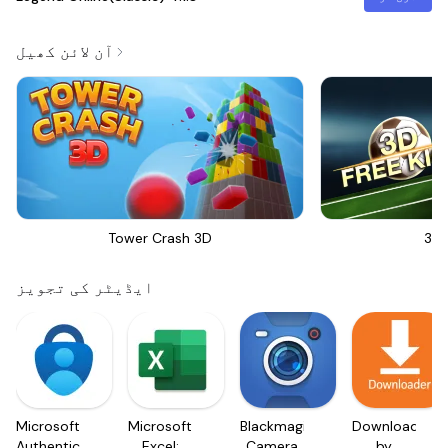
آن لائن کھیل
Tower Crash 3D
3D 
ایڈیٹر کی تجویز
Microsoft
Microsoft
Blackmagic
Downloader
Authenticator
Excel:
Camera
by