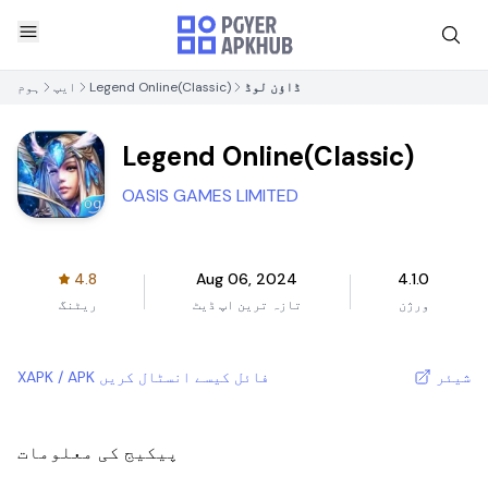
ڈاؤن لوڈ
Legend Online(Classic)
ایپ
ہوم
Legend Online(Classic)
OASIS GAMES LIMITED
4.8
Aug 06, 2024
4.1.0
ورژن
تازہ ترین اپ ڈیٹ
ریٹنگ
شیئر
XAPK / APK فائل کیسے انسٹال کریں
پیکیج کی معلومات