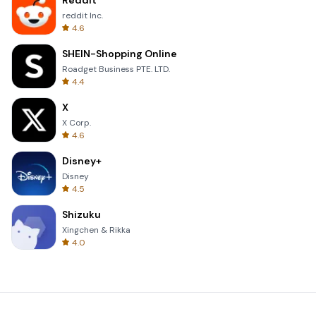
Reddit
reddit Inc.
4.6
SHEIN-Shopping Online
Roadget Business PTE. LTD.
4.4
X
X Corp.
4.6
Disney+
Disney
4.5
Shizuku
Xingchen & Rikka
4.0