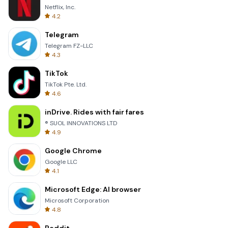
Netflix, Inc.
4.2
Telegram
Telegram FZ-LLC
4.3
TikTok
TikTok Pte. Ltd.
4.6
inDrive. Rides with fair fares
® SUOL INNOVATIONS LTD
4.9
Google Chrome
Google LLC
4.1
Microsoft Edge: AI browser
Microsoft Corporation
4.8