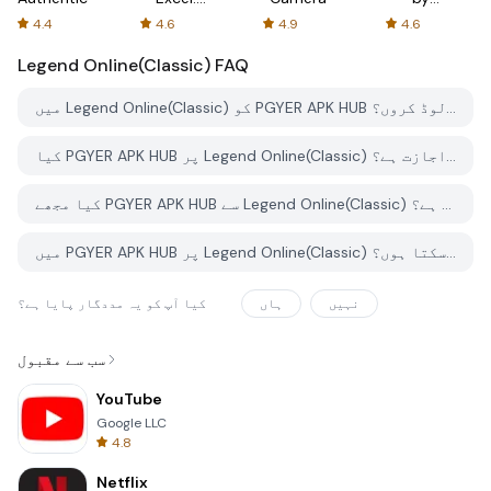
Spreadsheets
AFTVnews
4.4
4.6
4.9
4.6
Legend Online(Classic)
FAQ
میں Legend Online(Classic) کو PGYER APK HUB سے کیسے ڈاؤن لوڈ کروں؟
کیا PGYER APK HUB پر Legend Online(Classic) کو مفت ڈاؤن لوڈ کرنے کی اجازت ہے؟
کیا مجھے PGYER APK HUB سے Legend Online(Classic) ڈاؤن لوڈ کرنے کے لئے اکاؤنٹ کی ضرورت ہے؟
میں PGYER APK HUB پر Legend Online(Classic) کے ساتھ کوئی مسئلہ کیسے رپورٹ کرسکتا ہوں؟
نہیں
ہاں
کیا آپ کو یہ مددگار پایا ہے؟
سب سے مقبول
YouTube
Google LLC
4.8
Netflix