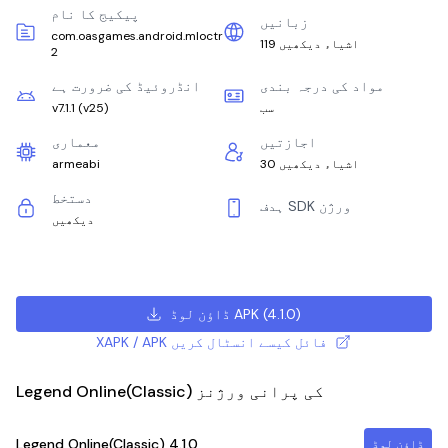
پیکیج کا نام
زبانیں
com.oasgames.android.mloctr
119 اشیاء دیکھیں
2
مواد کی درجہ بندی
انڈروئیڈ کی ضرورت ہے
سب
)
v25
(
v7.1.1
اجازتیں
معماری
30 اشیاء دیکھیں
armeabi
دستخط
ہدف SDK ورژن
دیکھیں
)
4.1.0
(
ڈاؤن لوڈ APK
XAPK / APK فائل کیسے انسٹال کریں
Legend Online(Classic) کی پرانی ورژنز
Legend Online(Classic)
4.1.0
ڈاؤن لوڈ