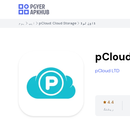
ڈاؤن لوڈ
pCloud: Cloud Storage
ایپ
ہوم
pCloud
pCloud LTD
4.4
ریٹنگ