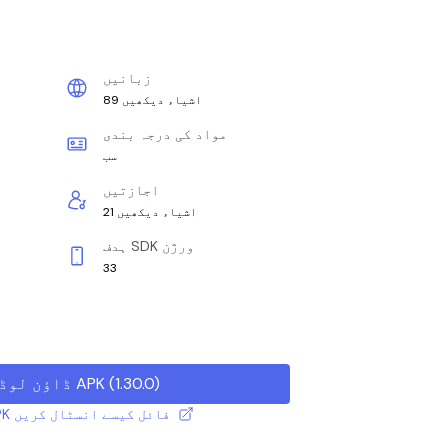
زبانیں
89 اشیاء دیکھیں
مواد کی درجہ بندی
سب
اجازتیں
21 اشیاء دیکھیں
ہدف SDK ورژن
33
)
1.30.0
(
ڈاؤن لوڈ APK
XAPK / APK فائل کیسے انسٹال کریں