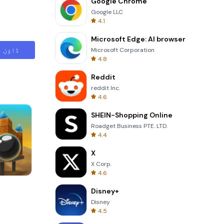
Google Chrome
Google LLC
4.1
Microsoft Edge: AI browser
ڈاؤن ل
Microsoft Corporation
4.8
Reddit
reddit Inc.
4.6
SHEIN-Shopping Online
Roadget Business PTE. LTD.
4.4
X
X Corp.
4.6
8 Ball Billiards Classic
Disney+
Disney
4.5