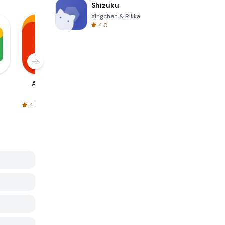
Shizuku
Xingchen & Rikka
4.0
AliExpress
Signal Private
Spotify - Music
Messenger
and Podcasts
4.5
4.3
4.6