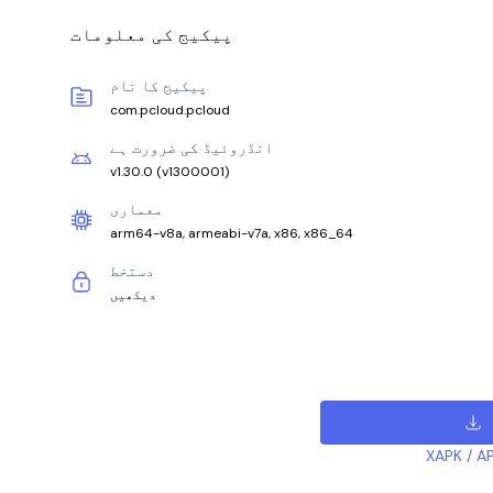
پیکیج کی معلومات
پیکیج کا نام
com.pcloud.pcloud
انڈروئیڈ کی ضرورت ہے
v1.30.0
(
v1300001
)
معماری
arm64-v8a, armeabi-v7a, x86, x86_64
دستخط
دیکھیں