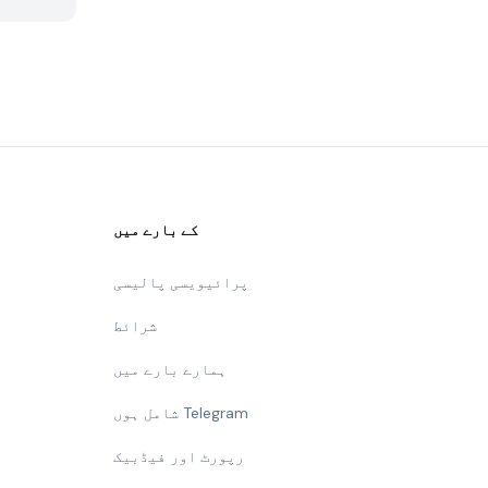
کے بارے میں
پرائیویسی پالیسی
شرائط
ہمارے بارے میں
شامل ہوں Telegram
رپورٹ اور فیڈبیک