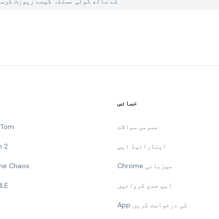
میں PGYER APK HUB پر pCloud: Cloud Storage کے ساتھ کوئی مسئلہ کیسے ر
خصائص
عمومی سوالات
g Tom
اینڈرائیڈ ایپ
n 2
Chrome میزبانی
 The Chaos
ایپ جمع کروائیں
ILE
App کی درخواست کریں