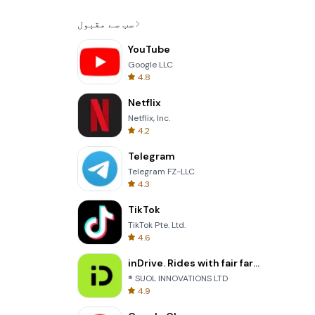
سب سے مقبول
YouTube
Google LLC
4.8
Netflix
Netflix, Inc.
4.2
Telegram
Telegram FZ-LLC
4.3
TikTok
TikTok Pte. Ltd.
4.6
inDrive. Rides with fair fares
® SUOL INNOVATIONS LTD
4.9