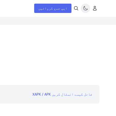
ایپ جمع کروائیں
XAPK / APK فائل کیسے انسٹال کریں