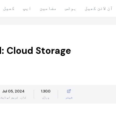
آن لائن کھیل
ہوٹس
مضامین
ایپ
کھیل
: Cloud Storage
Jul 05, 2024
1.30.0
شیئر
ورژن
تازہ ترین اپ ڈیٹ