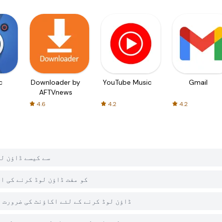
c
Downloader by
YouTube Music
Gmail
AFTVnews
4.6
4.2
4.2
میں pCloud: Cloud Storage کو PGYER APK HUB
کیا PGYER APK HUB پر pCloud: Cloud Storage کو مفت ڈاؤن لو
کیا مجھے PGYER APK HUB سے pCloud: Cloud Storage ڈاؤن لوڈ کرنے کے لئے اکاؤنٹ کی ضر