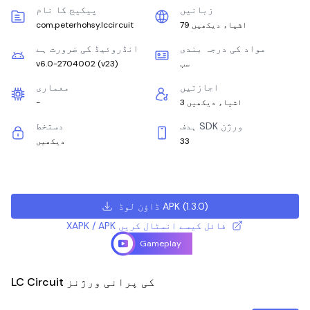
زبانیں
پیکیج کا نام
79 اشیاء دیکھیں
com.peterhohsy.lccircuit
مواد کی درجہ بندی
انڈروئیڈ کی ضرورت ہے
سب
)
v23
(
v6.0-2704002
اجازتیں
معماری
3 اشیاء دیکھیں
-
ہدف SDK ورژن
دستخط
33
دیکھیں
)
1.3.0
(
ڈاؤن لوڈ APK
XAPK / APK فائل کیسے انسٹال کریں
Gameplay
LC Circuit کی پرانی ورژنز