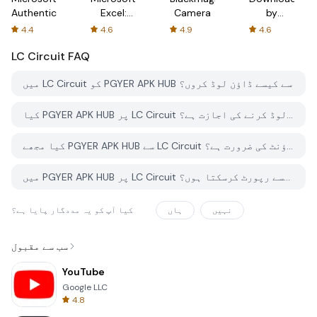
Authenticator
Excel:
Camera
by
Spreadsheets
AFTVnews
4.4
4.6
4.9
4.6
LC Circuit
FAQ
میں LC Circuit کو PGYER APK HUB سے کیسے ڈاؤن لوڈ کروں؟
کیا PGYER APK HUB پر LC Circuit کو مفت ڈاؤن لوڈ کرنے کی اجازت ہے؟
کیا مجھے PGYER APK HUB سے LC Circuit ڈاؤن لوڈ کرنے کے لئے اکاؤنٹ کی ضرورت ہے؟
میں PGYER APK HUB پر LC Circuit کے ساتھ کوئی مسئلہ کیسے رپورٹ کرسکتا ہوں؟
نہیں
ہاں
کیا آپ کو یہ مددگار پایا ہے؟
سب سے مقبول
YouTube
Google LLC
4.8