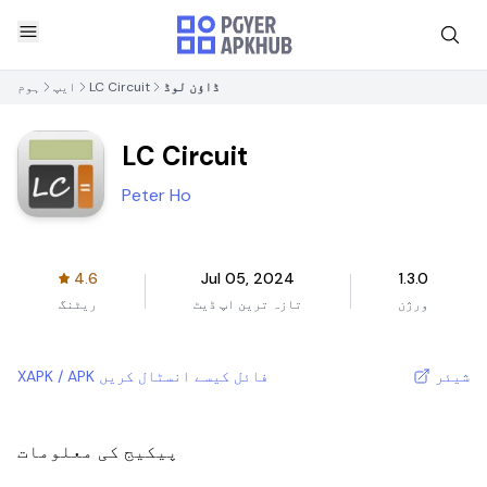
ڈاؤن لوڈ
LC Circuit
ایپ
ہوم
LC Circuit
Peter Ho
4.6
Jul 05, 2024
1.3.0
ورژن
تازہ ترین اپ ڈیٹ
ریٹنگ
شیئر
XAPK / APK فائل کیسے انسٹال کریں
پیکیج کی معلومات