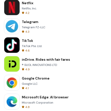
Netflix
Netflix, Inc.
4.2
Telegram
Telegram FZ-LLC
4.3
TikTok
TikTok Pte. Ltd.
4.6
inDrive. Rides with fair fares
® SUOL INNOVATIONS LTD
4.9
Google Chrome
Google LLC
4.1
Microsoft Edge: AI browser
Microsoft Corporation
4.8