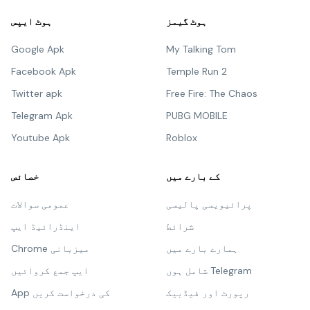
ہوٹ گیمز
ہوٹ ایپس
Google Apk
My Talking Tom
Facebook Apk
Temple Run 2
Twitter apk
Free Fire: The Chaos
Telegram Apk
PUBG MOBILE
Youtube Apk
Roblox
کے بارے میں
خصائص
پرائیویسی پالیسی
عمومی سوالات
شرائط
اینڈرائیڈ ایپ
ہمارے بارے میں
Chrome میزبانی
شامل ہوں Telegram
ایپ جمع کروائیں
رپورٹ اور فیڈبیک
App کی درخواست کریں