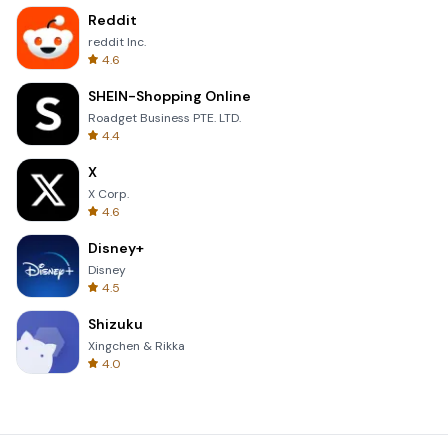
Reddit
reddit Inc.
4.6
SHEIN-Shopping Online
Roadget Business PTE. LTD.
4.4
X
X Corp.
4.6
Disney+
Disney
4.5
Shizuku
Xingchen & Rikka
4.0