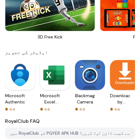
3D Free Kick
Fou
ایڈیٹر کی تجویز
Microsoft
Microsoft
Blackmagic
Downloader
Authenticator
Excel:
Camera
by
Spreadsheets
AFTVnews
4.4
4.6
4.9
4.6
RoyalClub
FAQ
میں RoyalClub کو PGYER APK HUB سے کیسے ڈاؤن لوڈ کروں؟