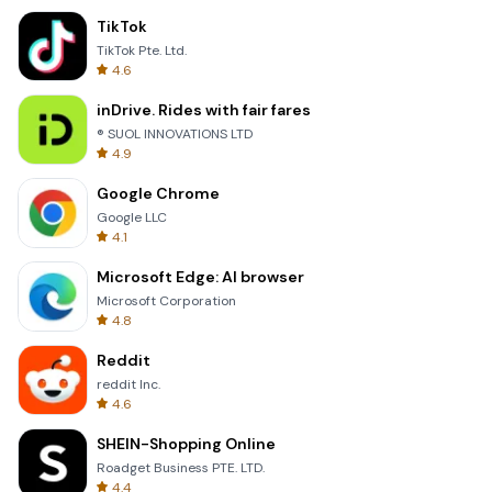
TikTok
TikTok Pte. Ltd.
4.6
inDrive. Rides with fair fares
® SUOL INNOVATIONS LTD
4.9
Google Chrome
Google LLC
4.1
Microsoft Edge: AI browser
Microsoft Corporation
4.8
Reddit
reddit Inc.
4.6
SHEIN-Shopping Online
Roadget Business PTE. LTD.
4.4