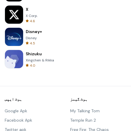
X
X Corp.
4.6
Disney+
Disney
4.5
Shizuku
Xingchen & Rikka
4.0
ہوٹ گیمز
ہوٹ ایپس
Google Apk
My Talking Tom
Facebook Apk
Temple Run 2
Twitter apk
Free Fire: The Chaos