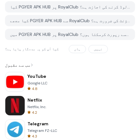
کیا PGYER APK HUB پر RoyalClub کو مفت ڈاؤن لوڈ کرنے کی اجازت ہے؟
کیا مجھے PGYER APK HUB سے RoyalClub ڈاؤن لوڈ کرنے کے لئے اکاؤنٹ کی ضرورت ہے؟
میں PGYER APK HUB پر RoyalClub کے ساتھ کوئی مسئلہ کیسے رپورٹ کرسکتا ہوں؟
نہیں
ہاں
کیا آپ کو یہ مددگار پایا ہے؟
سب سے مقبول
YouTube
Google LLC
4.8
Netflix
Netflix, Inc.
4.2
Telegram
Telegram FZ-LLC
4.3