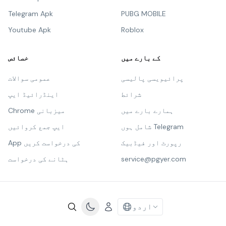
Telegram Apk
PUBG MOBILE
Youtube Apk
Roblox
کے بارے میں
خصائص
پرائیویسی پالیسی
عمومی سوالات
شرائط
اینڈرائیڈ ایپ
ہمارے بارے میں
Chrome میزبانی
شامل ہوں Telegram
ایپ جمع کروائیں
رپورٹ اور فیڈبیک
App کی درخواست کریں
service@pgyer.com
ہٹانے کی درخواست
اردو