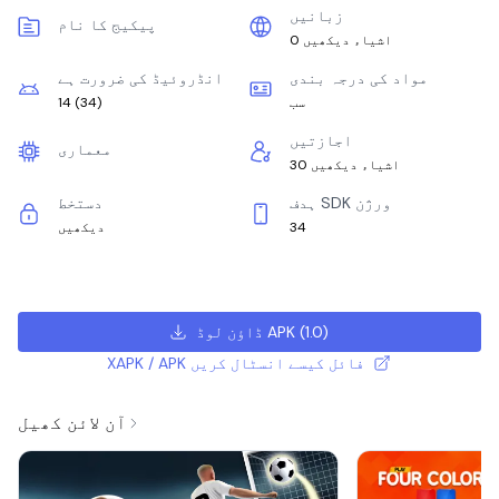
زبانیں
پیکیج کا نام
0 اشیاء دیکھیں
مواد کی درجہ بندی
انڈروئیڈ کی ضرورت ہے
سب
)
34
(
14
اجازتیں
معماری
30 اشیاء دیکھیں
ہدف SDK ورژن
دستخط
34
دیکھیں
)
1.0
(
ڈاؤن لوڈ APK
XAPK / APK فائل کیسے انسٹال کریں
آن لائن کھیل