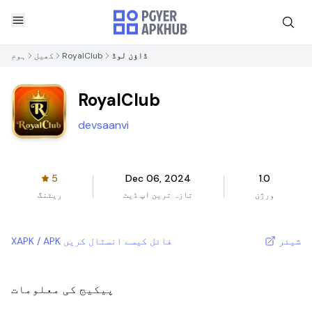
ڈاؤن لوڈ
RoyalClub
کھیل
ہوم
RoyalClub
devsaanvi
5
Dec 06, 2024
1.0
ورژن
تازہ ترین اپ ڈیٹ
ریٹنگ
شیئر
XAPK / APK فائل کیسے انسٹال کریں
پیکیج کی معلومات