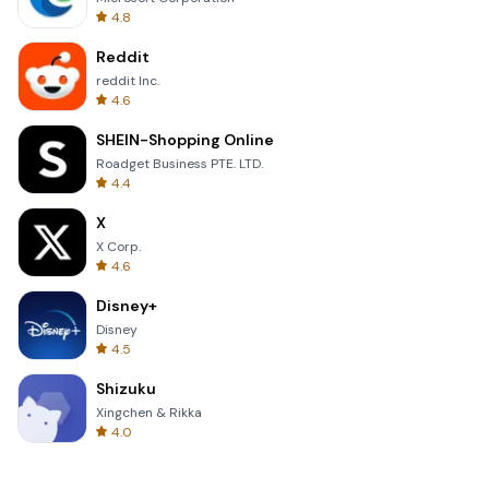
4.8
Reddit
reddit Inc.
4.6
SHEIN-Shopping Online
Roadget Business PTE. LTD.
4.4
X
X Corp.
4.6
Disney+
Disney
4.5
Shizuku
Xingchen & Rikka
4.0