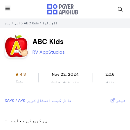
ڈاؤن لوڈ
ABC Kids
ایپ
ہوم
ABC Kids
RV AppStudios
4.8
Nov 22, 2024
2.0.6
ورژن
تازہ ترین اپ ڈیٹ
ریٹنگ
شیئر
XAPK / APK فائل کیسے انسٹال کریں
پیکیج کی معلومات