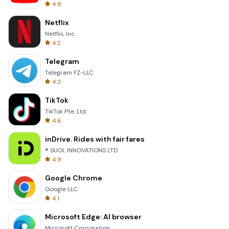
4.8
Netflix
Netflix, Inc.
4.2
Telegram
Telegram FZ-LLC
4.3
TikTok
TikTok Pte. Ltd.
4.6
inDrive. Rides with fair fares
® SUOL INNOVATIONS LTD
4.9
Google Chrome
Google LLC
4.1
Microsoft Edge: AI browser
Microsoft Corporation