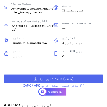
پیکیج کا نام
زبانیں
com.rvappstudios.abc_kids_to
72 اشیاء دیکھیں
ddler_tracing_phonics
انڈروئیڈ کی ضرورت ہے
مواد کی درجہ بندی
Android 5.1+
(
Lollipop MR1, API
سب
22
)
اجازتیں
معماری
4 اشیاء دیکھیں
arm64-v8a, armeabi-v7a
ہدف SDK ورژن
دستخط
0
دیکھیں
)
2.0.6
(
ڈاؤن لوڈ XAPK
XAPK / APK فائل کیسے انسٹال کریں
Gameplay
ABC Kids کی پرانی ورژنز