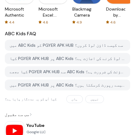
Microsoft
Microsoft
Blackmagic
Downloader
Authenticator
Excel:
Camera
by
Spreadsheets
AFTVnews
4.4
4.6
4.9
4.6
ABC Kids
FAQ
میں ABC Kids کو PGYER APK HUB سے کیسے ڈاؤن لوڈ کروں؟
کیا PGYER APK HUB پر ABC Kids کو مفت ڈاؤن لوڈ کرنے کی اجازت ہے؟
کیا مجھے PGYER APK HUB سے ABC Kids ڈاؤن لوڈ کرنے کے لئے اکاؤنٹ کی ضرورت ہے؟
میں PGYER APK HUB پر ABC Kids کے ساتھ کوئی مسئلہ کیسے رپورٹ کرسکتا ہوں؟
نہیں
ہاں
کیا آپ کو یہ مددگار پایا ہے؟
سب سے مقبول
YouTube
Google LLC