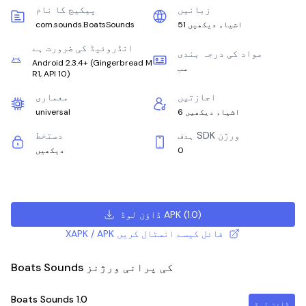
زبانیں
پیکیج کا نام
51 اشیاء دیکھیں
com.sounds.BoatsSounds
انڈروئیڈ کی ضرورت ہے
مواد کی درجہ بندی
Android 2.3.4+
(
Gingerbread M
سب
R1, API 10
)
اجازتیں
معماری
6 اشیاء دیکھیں
universal
ہدف SDK ورژن
دستخط
0
دیکھیں
)
1.0
(
ڈاؤن لوڈ APK
XAPK / APK فائل کیسے انسٹال کریں
Boats Sounds کی پرانی ورژنز
Boats Sounds
1.0
ڈاؤن لوڈ