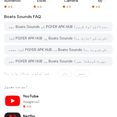
Authenticator
Excel:
Camera
by
Spreadsheets
AFTVnews
4.4
4.6
4.9
4.6
Boats Sounds
FAQ
میں Boats Sounds کو PGYER APK HUB سے کیسے ڈاؤن لوڈ کروں؟
کیا PGYER APK HUB پر Boats Sounds کو مفت ڈاؤن لوڈ کرنے کی اجازت ہے؟
کیا مجھے PGYER APK HUB سے Boats Sounds ڈاؤن لوڈ کرنے کے لئے اکاؤنٹ کی ضرورت ہے؟
میں PGYER APK HUB پر Boats Sounds کے ساتھ کوئی مسئلہ کیسے رپورٹ کرسکتا ہوں؟
نہیں
ہاں
کیا آپ کو یہ مددگار پایا ہے؟
سب سے مقبول
YouTube
Google LLC
4.8
Netflix