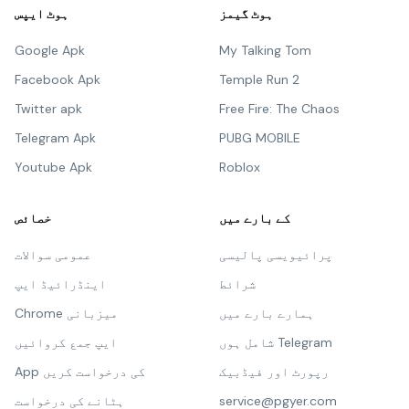
ہوٹ گیمز
ہوٹ ایپس
Google Apk
My Talking Tom
Facebook Apk
Temple Run 2
Twitter apk
Free Fire: The Chaos
Telegram Apk
PUBG MOBILE
Youtube Apk
Roblox
کے بارے میں
خصائص
پرائیویسی پالیسی
عمومی سوالات
شرائط
اینڈرائیڈ ایپ
ہمارے بارے میں
Chrome میزبانی
شامل ہوں Telegram
ایپ جمع کروائیں
رپورٹ اور فیڈبیک
App کی درخواست کریں
service@pgyer.com
ہٹانے کی درخواست