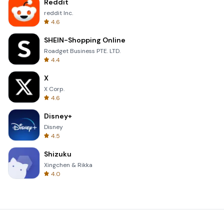
Reddit
reddit Inc.
4.6
SHEIN-Shopping Online
Roadget Business PTE. LTD.
4.4
X
X Corp.
4.6
Disney+
Disney
4.5
Shizuku
Xingchen & Rikka
4.0