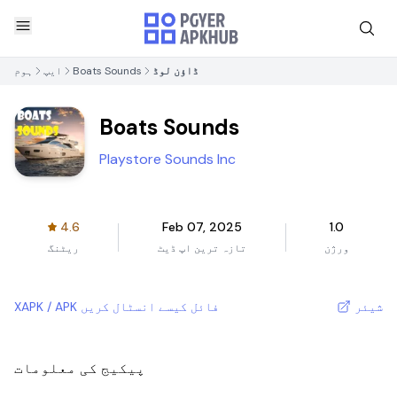
ڈاؤن لوڈ
Boats Sounds
ایپ
ہوم
Boats Sounds
Playstore Sounds Inc
4.6
Feb 07, 2025
1.0
ورژن
تازہ ترین اپ ڈیٹ
ریٹنگ
شیئر
XAPK / APK فائل کیسے انسٹال کریں
پیکیج کی معلومات