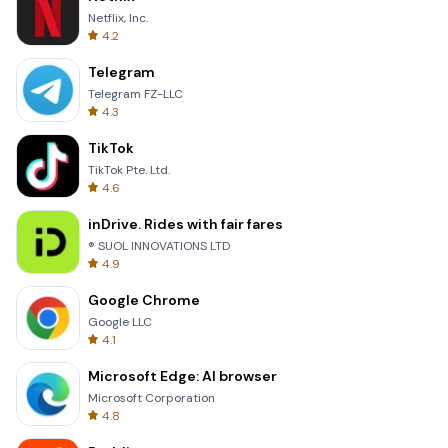
Netflix, Inc.
4.2
Telegram
Telegram FZ-LLC
4.3
TikTok
TikTok Pte. Ltd.
4.6
inDrive. Rides with fair fares
® SUOL INNOVATIONS LTD
4.9
Google Chrome
Google LLC
4.1
Microsoft Edge: AI browser
Microsoft Corporation
4.8