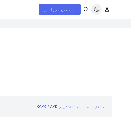
ایپ جمع کروائیں
XAPK / APK فائل کیسے انسٹال کریں