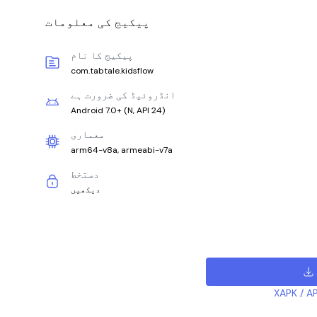
پیکیج کی معلومات
پیکیج کا نام
com.tabtale.kidsflow
انڈروئیڈ کی ضرورت ہے
Android 7.0+
(
N, API 24
)
معماری
arm64-v8a, armeabi-v7a
دستخط
دیکھیں