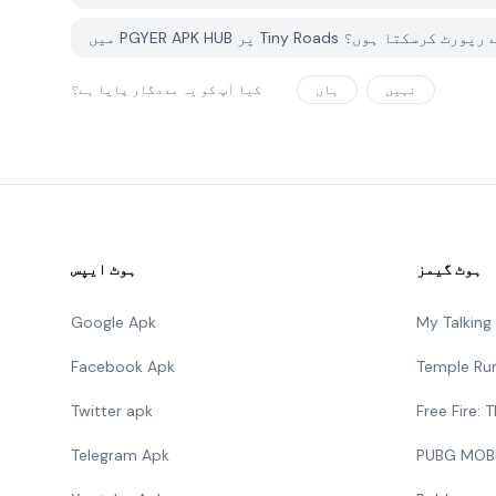
کوئی مسئلہ کیسے رپورٹ کرسکتا ہوں؟
نہیں
ہاں
کیا آپ کو یہ مددگار پایا ہے؟
ہوٹ گیمز
ہوٹ ایپس
Google Apk
My Talkin
Facebook Apk
Temple Ru
Twitter apk
Free Fire:
Telegram Apk
PUBG MOB