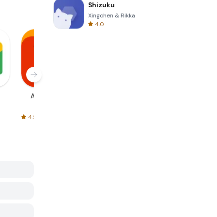
Shizuku
Xingchen & Rikka
4.0
AliExpress
Signal Private
Spotify - Music
Messenger
and Podcasts
4.5
4.3
4.6