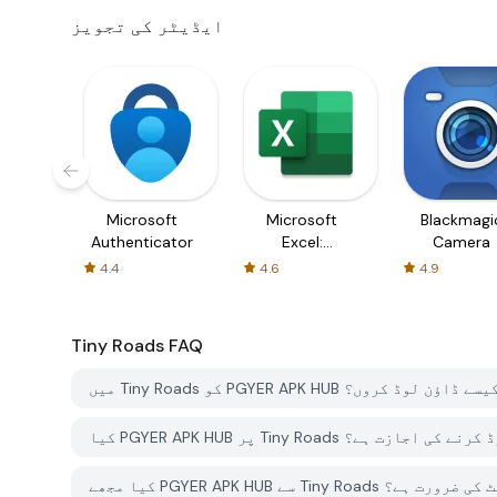
ایڈیٹر کی تجویز
Microsoft
Microsoft
Blackmagi
Authenticator
Excel:
Camera
Spreadsheets
4.4
4.6
4.9
Tiny Roads
FAQ
Tiny R کو PGYER APK HUB سے کیسے ڈاؤن لوڈ کروں؟
Tiny کو مفت ڈاؤن لوڈ کرنے کی اجازت ہے؟
 کے لئے اکاؤنٹ کی ضرورت ہے؟