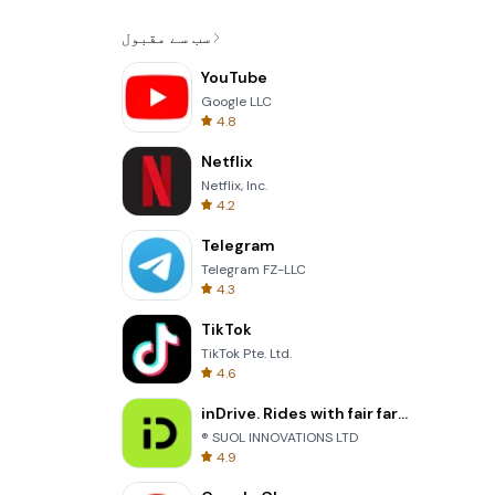
سب سے مقبول
YouTube
Google LLC
4.8
Netflix
Netflix, Inc.
4.2
Telegram
Telegram FZ-LLC
4.3
TikTok
TikTok Pte. Ltd.
4.6
inDrive. Rides with fair fares
® SUOL INNOVATIONS LTD
4.9