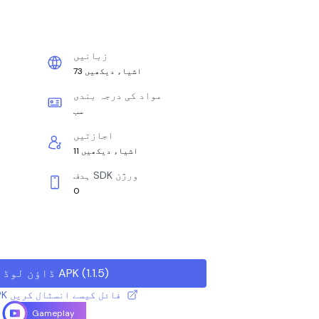
زبانیں
73 اشیاء دیکھیں
مواد کی درجہ بندی
سب
اجازتیں
11 اشیاء دیکھیں
ہدف SDK ورژن
0
)
1.1.5
(
ڈاؤن لوڈ APK
XAPK / APK فائل کیسے انسٹال کریں
Gameplay