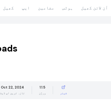
آن لائن کھیل
ہوٹس
مضامین
ایپ
کھیل
oads
Oct 22, 2024
1.1.5
شیئر
ورژن
تازہ ترین اپ ڈیٹ