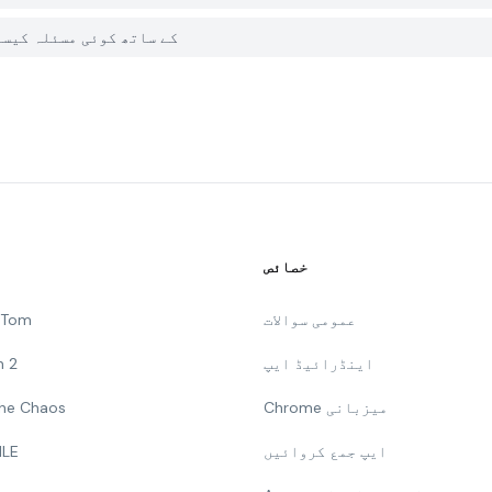
میں PGYER APK HUB پر Tiny Roads کے ساتھ 
خصائص
عمومی سوالات
g Tom
اینڈرائیڈ ایپ
n 2
Chrome میزبانی
 The Chaos
ایپ جمع کروائیں
ILE