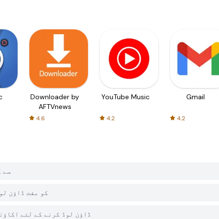
c
Downloader by
YouTube Music
Gmail
AFTVnews
4.6
4.2
4.2
میں oads
کیا PGYER APK HUB پر  Roads
کیا مجھے PGYER APK HUB سے Tiny Roads ڈاؤن لوڈ کرنے