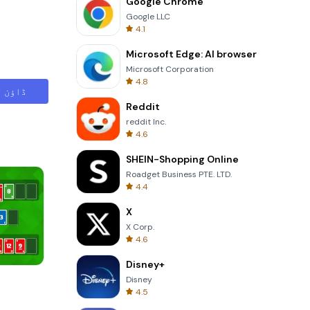
Google Chrome
Google LLC
4.1
Microsoft Edge: AI browser
Microsoft Corporation
4.8
ڈاؤن ل
Reddit
reddit Inc.
4.6
SHEIN-Shopping Online
Roadget Business PTE. LTD.
4.4
X
X Corp.
4.6
Disney+
3D Free Kick
Disney
4.5