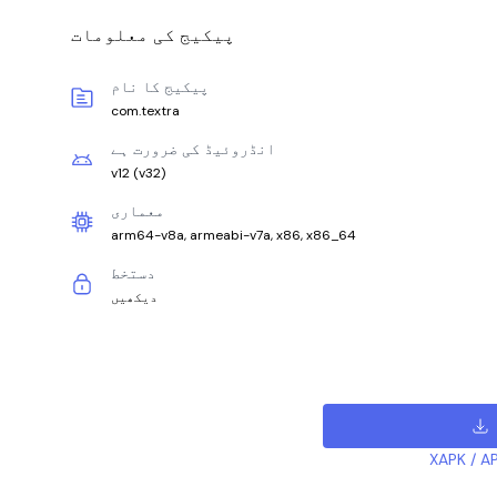
پیکیج کی معلومات
پیکیج کا نام
com.textra
انڈروئیڈ کی ضرورت ہے
v12
(
v32
)
معماری
arm64-v8a, armeabi-v7a, x86, x86_64
دستخط
دیکھیں