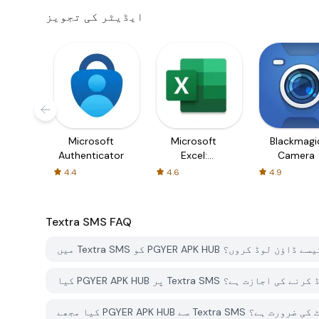
ایڈیٹر کی تجویز
Microsoft
Microsoft
Blackmagi
Authenticator
Excel:
Camera
Spreadsheets
4.4
4.6
4.9
Textra SMS
FAQ
Textr کو PGYER APK HUB سے کیسے ڈاؤن لوڈ کروں؟
Tex کو مفت ڈاؤن لوڈ کرنے کی اجازت ہے؟
کے لئے اکاؤنٹ کی ضرورت ہے؟