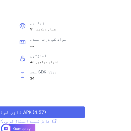
زبانیں
91 اشیاء دیکھیں
مواد کی درجہ بندی
سب
اجازتیں
43 اشیاء دیکھیں
ہدف SDK ورژن
34
)
4.57
(
ڈاؤن لوڈ APK
XAPK / APK فائل کیسے انسٹال کریں
Gameplay