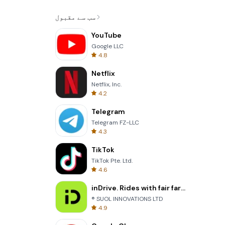
سب سے مقبول
YouTube
Google LLC
4.8
Netflix
Netflix, Inc.
4.2
Telegram
Telegram FZ-LLC
4.3
TikTok
TikTok Pte. Ltd.
4.6
inDrive. Rides with fair fares
® SUOL INNOVATIONS LTD
4.9