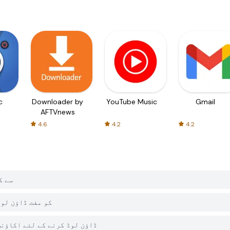
c
Downloader by
YouTube Music
Gmail
AFTVnews
4.6
4.2
4.2
میں a SMS
کیا PGYER APK HUB پر tra SMS
کیا مجھے PGYER APK HUB سے Textra SMS ڈاؤن لوڈ کرنے 