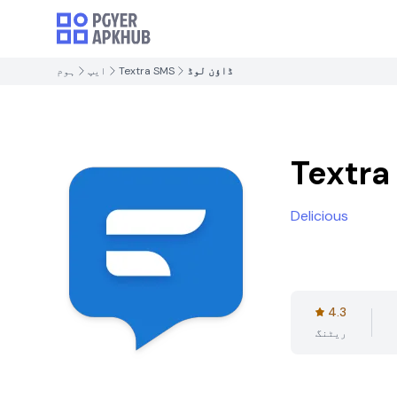
ڈاؤن لوڈ
Textra SMS
ایپ
ہوم
Textra
Delicious
4.3
ریٹنگ