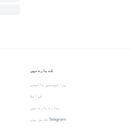
کے بارے میں
پرائیویسی پالیسی
شرائط
ہمارے بارے میں
شامل ہوں Telegram