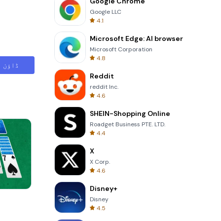
Google Chrome
Google LLC
4.1
Microsoft Edge: AI browser
Microsoft Corporation
4.8
ڈاؤن ل
Reddit
reddit Inc.
4.6
SHEIN-Shopping Online
Roadget Business PTE. LTD.
4.4
X
X Corp.
4.6
Disney+
Tower Crash 3D
Disney
4.5