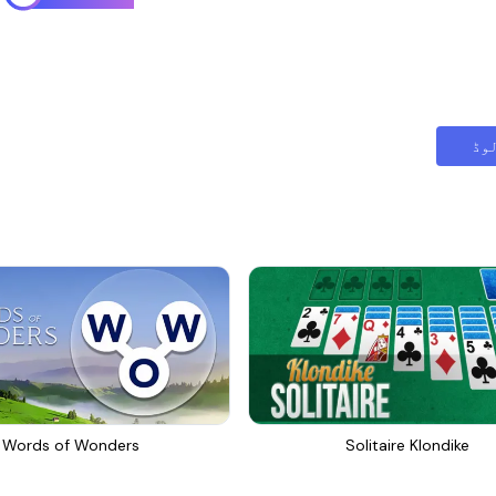
وڈ
Words of Wonders
Solitaire Klondike