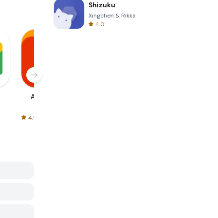
Shizuku
Xingchen & Rikka
4.0
AliExpress
Signal Private
Spotify - Music
Messenger
and Podcasts
4.5
4.3
4.6