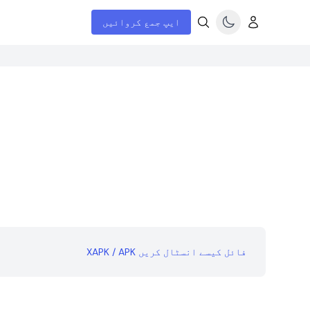
ایپ جمع کروائیں
XAPK / APK فائل کیسے انسٹال کریں