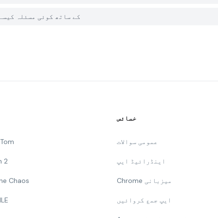
میں PGYER APK HUB پر Textra SMS کے ساتھ ک
خصائص
عمومی سوالات
g Tom
اینڈرائیڈ ایپ
n 2
Chrome میزبانی
 The Chaos
ایپ جمع کروائیں
ILE