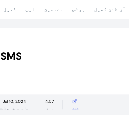
آن لائن کھیل
ہوٹس
مضامین
ایپ
کھیل
 SMS
Jul 10, 2024
4.57
شیئر
ورژن
تازہ ترین اپ ڈیٹ