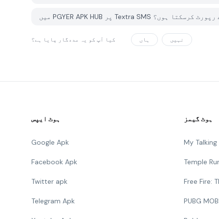
وئی مسئلہ کیسے رپورٹ کرسکتا ہوں؟
نہیں
ہاں
کیا آپ کو یہ مددگار پایا ہے؟
ہوٹ گیمز
ہوٹ ایپس
Google Apk
My Talkin
Facebook Apk
Temple Ru
Twitter apk
Free Fire:
Telegram Apk
PUBG MOB