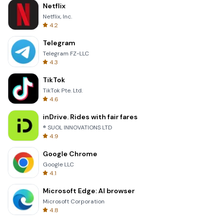
Netflix
Netflix, Inc.
4.2
Telegram
Telegram FZ-LLC
4.3
TikTok
TikTok Pte. Ltd.
4.6
inDrive. Rides with fair fares
® SUOL INNOVATIONS LTD
4.9
Google Chrome
Google LLC
4.1
Microsoft Edge: AI browser
Microsoft Corporation
4.8