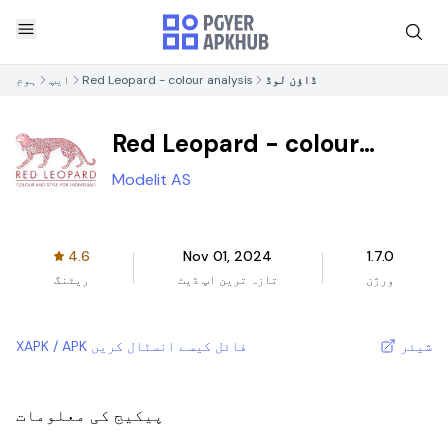
ڈاؤن لوڈ
Red Leopard - colour analysis
ایپ
ہوم
Red Leopard - colour
analysis
Modelit AS
4.6
Nov 01, 2024
1.7.0
ورژن
تازہ ترین اپ ڈیٹ
ریٹنگ
شیئر
XAPK / APK فائل کیسے انسٹال کریں
پیکیج کی معلومات