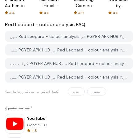
Authenticator
Excel:
Camera
by
Spreadsheets
AFTVnews
4.4
4.6
4.9
4.6
Red Leopard - colour analysis
FAQ
میں Red Leopard - colour analysis کو PGYER APK HUB سے کیسے ڈاؤن لوڈ کروں؟
کیا PGYER APK HUB پر Red Leopard - colour analysis کو مفت ڈاؤن لوڈ کرنے کی اجازت ہے؟
کیا مجھے PGYER APK HUB سے Red Leopard - colour analysis ڈاؤن لوڈ کرنے کے لئے اکاؤنٹ کی ضرورت ہے؟
میں PGYER APK HUB پر Red Leopard - colour analysis کے ساتھ کوئی مسئلہ کیسے رپورٹ کرسکتا ہوں؟
نہیں
ہاں
کیا آپ کو یہ مددگار پایا ہے؟
سب سے مقبول
YouTube
Google LLC
4.8