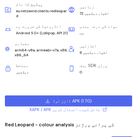
پیکیج کا نام
زبانیں
eu.netzwind.clients.redleopar
72 اشیاء دیکھیں
d
مواد کی درجہ بندی
انڈروئیڈ کی ضرورت ہے
سب
)
Lollipop, API 21
(
Android 5.0+
معماری
اجازتیں
arm64-v8a, armeabi-v7a, x86,
9 اشیاء دیکھیں
x86_64
ہدف SDK ورژن
دستخط
0
دیکھیں
)
1.7.0
(
ڈاؤن لوڈ APK
XAPK / APK فائل کیسے انسٹال کریں
Red Leopard - colour analysis کی پرانی ورژنز