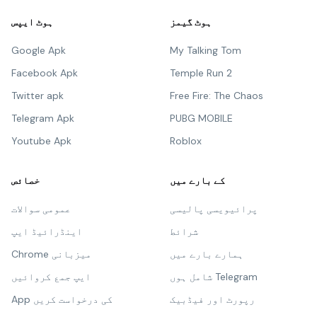
ہوٹ گیمز
ہوٹ ایپس
Google Apk
My Talking Tom
Facebook Apk
Temple Run 2
Twitter apk
Free Fire: The Chaos
Telegram Apk
PUBG MOBILE
Youtube Apk
Roblox
کے بارے میں
خصائص
پرائیویسی پالیسی
عمومی سوالات
شرائط
اینڈرائیڈ ایپ
ہمارے بارے میں
Chrome میزبانی
شامل ہوں Telegram
ایپ جمع کروائیں
رپورٹ اور فیڈبیک
App کی درخواست کریں