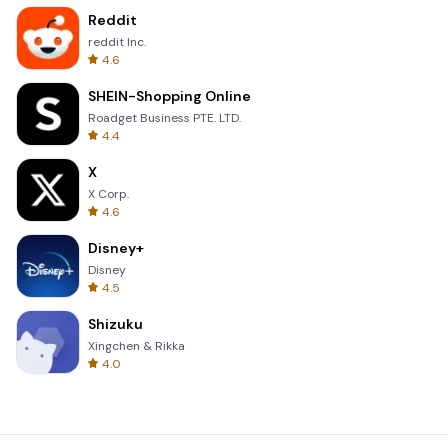
Reddit
reddit Inc.
4.6
SHEIN-Shopping Online
Roadget Business PTE. LTD.
4.4
X
X Corp.
4.6
Disney+
Disney
4.5
Shizuku
Xingchen & Rikka
4.0