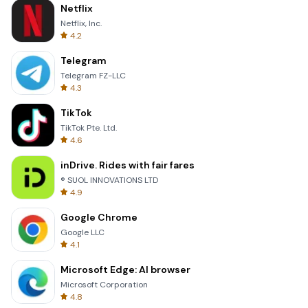
Netflix
Netflix, Inc.
4.2
Telegram
Telegram FZ-LLC
4.3
TikTok
TikTok Pte. Ltd.
4.6
inDrive. Rides with fair fares
® SUOL INNOVATIONS LTD
4.9
Google Chrome
Google LLC
4.1
Microsoft Edge: AI browser
Microsoft Corporation
4.8