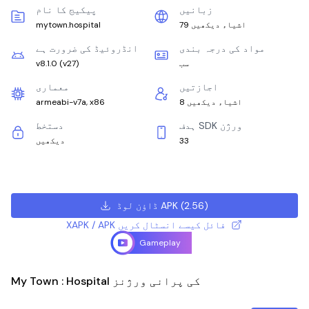
زبانیں
پیکیج کا نام
79 اشیاء دیکھیں
mytown.hospital
مواد کی درجہ بندی
انڈروئیڈ کی ضرورت ہے
سب
)
v27
(
v8.1.0
اجازتیں
معماری
8 اشیاء دیکھیں
armeabi-v7a, x86
ہدف SDK ورژن
دستخط
33
دیکھیں
)
2.56
(
ڈاؤن لوڈ APK
XAPK / APK فائل کیسے انسٹال کریں
Gameplay
My Town : Hospital کی پرانی ورژنز