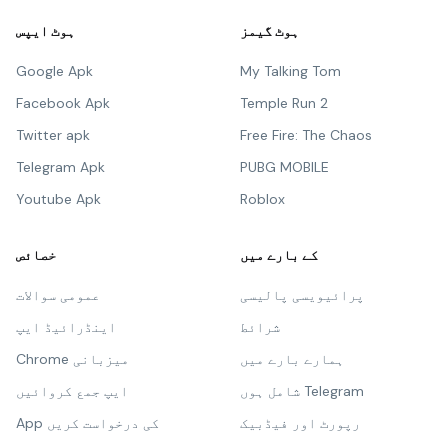
ہوٹ گیمز
ہوٹ ایپس
Google Apk
My Talking Tom
Facebook Apk
Temple Run 2
Twitter apk
Free Fire: The Chaos
Telegram Apk
PUBG MOBILE
Youtube Apk
Roblox
کے بارے میں
خصائص
پرائیویسی پالیسی
عمومی سوالات
شرائط
اینڈرائیڈ ایپ
ہمارے بارے میں
Chrome میزبانی
شامل ہوں Telegram
ایپ جمع کروائیں
رپورٹ اور فیڈبیک
App کی درخواست کریں