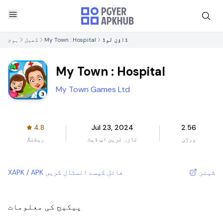
ڈاؤن لوڈ
My Town : Hospital
کھیل
ہوم
My Town : Hospital
My Town Games Ltd
4.8
Jul 23, 2024
2.56
ورژن
تازہ ترین اپ ڈیٹ
ریٹنگ
شیئر
XAPK / APK فائل کیسے انسٹال کریں
پیکیج کی معلومات