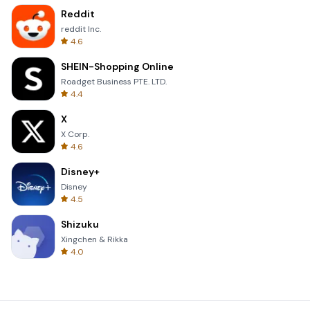
Reddit
reddit Inc.
4.6
SHEIN-Shopping Online
Roadget Business PTE. LTD.
4.4
X
X Corp.
4.6
Disney+
Disney
4.5
Shizuku
Xingchen & Rikka
4.0