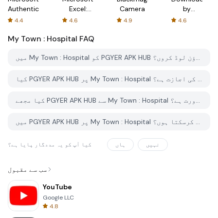
Authenticator
Excel:
Camera
by
Spreadsheets
AFTVnews
4.4
4.6
4.9
4.6
My Town : Hospital
FAQ
میں My Town : Hospital کو PGYER APK HUB سے کیسے ڈاؤن لوڈ کروں؟
کیا PGYER APK HUB پر My Town : Hospital کو مفت ڈاؤن لوڈ کرنے کی اجازت ہے؟
کیا مجھے PGYER APK HUB سے My Town : Hospital ڈاؤن لوڈ کرنے کے لئے اکاؤنٹ کی ضرورت ہے؟
میں PGYER APK HUB پر My Town : Hospital کے ساتھ کوئی مسئلہ کیسے رپورٹ کرسکتا ہوں؟
نہیں
ہاں
کیا آپ کو یہ مددگار پایا ہے؟
سب سے مقبول
YouTube
Google LLC
4.8