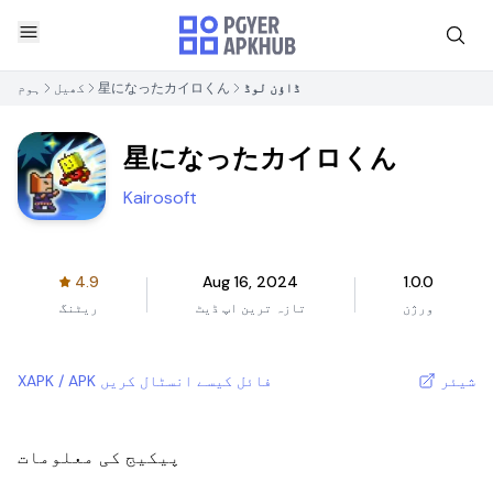
ڈاؤن لوڈ
星になったカイロくん
کھیل
ہوم
星になったカイロくん
Kairosoft
4.9
Aug 16, 2024
1.0.0
ورژن
تازہ ترین اپ ڈیٹ
ریٹنگ
شیئر
XAPK / APK فائل کیسے انسٹال کریں
پیکیج کی معلومات