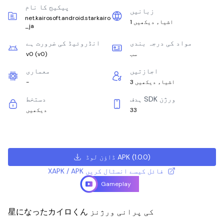
پیکیج کا نام
زبانیں
net.kairosoft.android.starkairo
1 اشیاء دیکھیں
_ja
مواد کی درجہ بندی
انڈروئیڈ کی ضرورت ہے
سب
)
v0
(
v0
اجازتیں
معماری
3 اشیاء دیکھیں
-
ہدف SDK ورژن
دستخط
33
دیکھیں
)
1.0.0
(
ڈاؤن لوڈ APK
XAPK / APK فائل کیسے انسٹال کریں
Gameplay
星になったカイロくん کی پرانی ورژنز