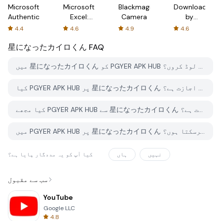
Microsoft
Microsoft
Blackmagic
Downloader
Authenticator
Excel:
Camera
by
Spreadsheets
AFTVnews
4.4
4.6
4.9
4.6
星になったカイロくん
FAQ
میں 星になったカイロくん کو PGYER APK HUB سے کیسے ڈاؤن لوڈ کروں؟
کیا PGYER APK HUB پر 星になったカイロくん کو مفت ڈاؤن لوڈ کرنے کی اجازت ہے؟
کیا مجھے PGYER APK HUB سے 星になったカイロくん ڈاؤن لوڈ کرنے کے لئے اکاؤنٹ کی ضرورت ہے؟
میں PGYER APK HUB پر 星になったカイロくん کے ساتھ کوئی مسئلہ کیسے رپورٹ کرسکتا ہوں؟
نہیں
ہاں
کیا آپ کو یہ مددگار پایا ہے؟
سب سے مقبول
YouTube
Google LLC
4.8