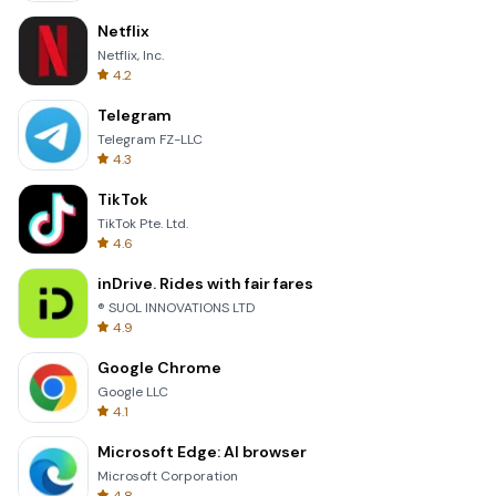
Netflix
Netflix, Inc.
4.2
Telegram
Telegram FZ-LLC
4.3
TikTok
TikTok Pte. Ltd.
4.6
inDrive. Rides with fair fares
® SUOL INNOVATIONS LTD
4.9
Google Chrome
Google LLC
4.1
Microsoft Edge: AI browser
Microsoft Corporation