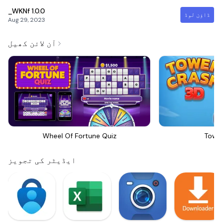
_WKNf
1.0.0
ڈاؤن لوڈ
Aug 29, 2023
آن لائن کھیل
Wheel Of Fortune Quiz
Towe
ایڈیٹر کی تجویز