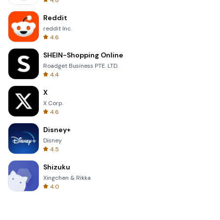
4.8
Reddit
reddit Inc.
4.6
SHEIN-Shopping Online
Roadget Business PTE. LTD.
4.4
X
X Corp.
4.6
Disney+
Disney
4.5
Shizuku
Xingchen & Rikka
4.0