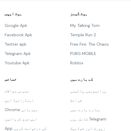
ہوٹ گیمز
ہوٹ ایپس
Google Apk
My Talking Tom
Facebook Apk
Temple Run 2
Twitter apk
Free Fire: The Chaos
Telegram Apk
PUBG MOBILE
Youtube Apk
Roblox
کے بارے میں
خصائص
پرائیویسی پالیسی
عمومی سوالات
شرائط
اینڈرائیڈ ایپ
ہمارے بارے میں
Chrome میزبانی
شامل ہوں Telegram
ایپ جمع کروائیں
رپورٹ اور فیڈبیک
App کی درخواست کریں