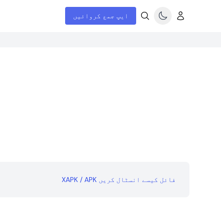
ایپ جمع کروائیں
XAPK / APK فائل کیسے انسٹال کریں