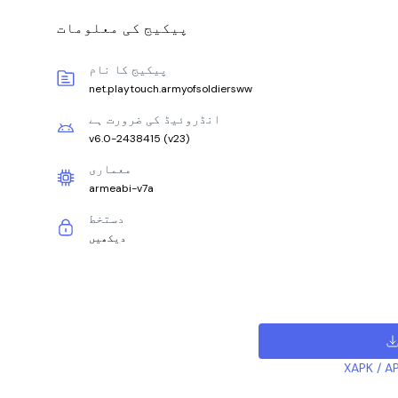
پیکیج کی معلومات
پیکیج کا نام
net.playtouch.armyofsoldiersww
انڈروئیڈ کی ضرورت ہے
v6.0-2438415
(
v23
)
معماری
armeabi-v7a
دستخط
دیکھیں