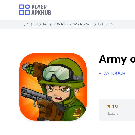
ڈاؤن لوڈ
Army of Soldiers : Worlds War
کھیل
ہوم
Army o
PLAYTOUCH
4.0
ریٹنگ