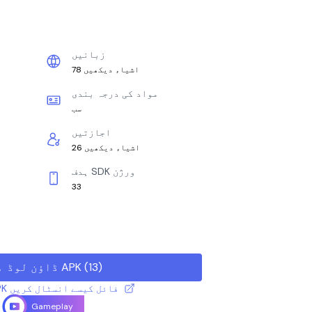
زبانیں
78 اشیاء دیکھیں
مواد کی درجہ بندی
سب
اجازتیں
26 اشیاء دیکھیں
ہدف SDK ورژن
33
)
13
(
ڈاؤن لوڈ APK
XAPK / APK فائل کیسے انسٹال کریں
Gameplay