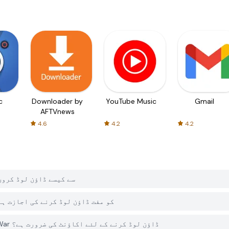
c
Downloader by
YouTube Music
Gmail
AFTVnews
4.6
4.2
4.2
میں Army of Soldiers : Worlds War کو PGYER APK HUB سے کیسے ڈاؤن لوڈ 
کیا PGYER APK HUB پر Army of Soldiers : Worlds War کو مفت ڈاؤن لوڈ کرنے کی اجازت
کیا مجھے PGYER APK HUB سے Army of Soldiers : Worlds War ڈاؤن لوڈ کرنے کے لئے اکاؤنٹ کی ضرورت ہے؟