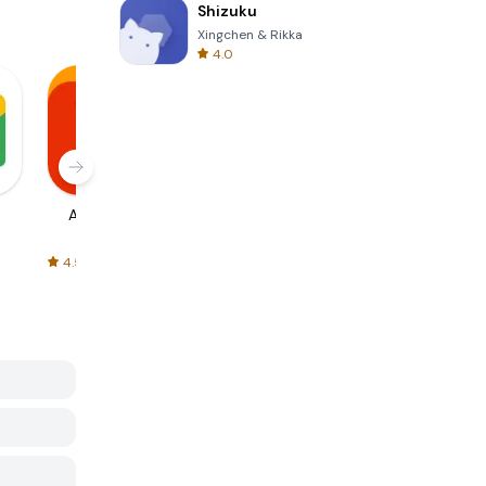
Shizuku
Xingchen & Rikka
4.0
AliExpress
Signal Private
Spotify - Music
Messenger
and Podcasts
4.5
4.3
4.6