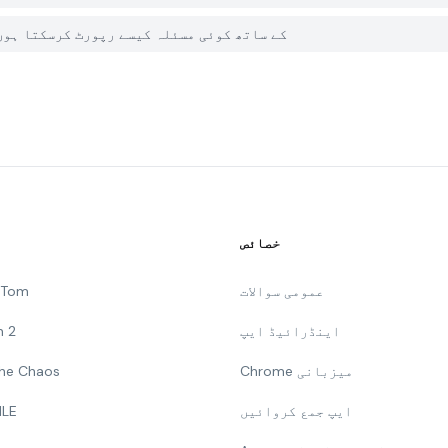
میں PGYER APK HUB پر Army of Soldiers : Worlds War کے ساتھ کوئی مسئلہ کیسے رپورٹ کرسکتا ہ
خصائص
عمومی سوالات
g Tom
اینڈرائیڈ ایپ
n 2
Chrome میزبانی
 The Chaos
ایپ جمع کروائیں
ILE