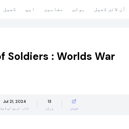
آن لائن کھیل
ہوٹس
مضامین
ایپ
کھیل
f Soldiers : Worlds War
Jul 21, 2024
13
شیئر
ورژن
تازہ ترین اپ ڈیٹ