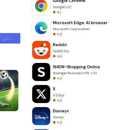
Google Chrome
Google LLC
4.1
Microsoft Edge: AI browser
Microsoft Corporation
4.8
ڈاؤن ل
Reddit
reddit Inc.
4.6
SHEIN-Shopping Online
Roadget Business PTE. LTD.
4.4
X
X Corp.
4.6
Disney+
Totemia Cursed Marbels
Disney
4.5