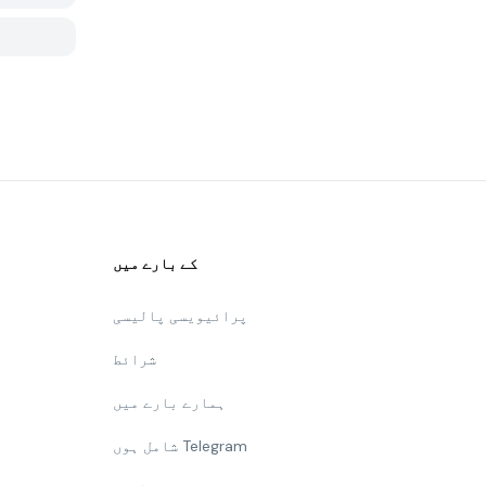
کے بارے میں
پرائیویسی پالیسی
شرائط
ہمارے بارے میں
شامل ہوں Telegram