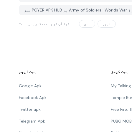
وں؟
نہیں
ہاں
کیا آپ کو یہ مددگار پایا ہے؟
ہوٹ گیمز
ہوٹ ایپس
Google Apk
My Talkin
Facebook Apk
Temple Ru
Twitter apk
Free Fire:
Telegram Apk
PUBG MOB