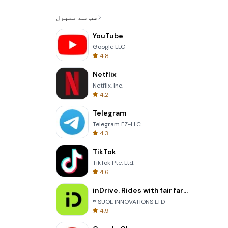
سب سے مقبول
YouTube
Google LLC
4.8
Netflix
Netflix, Inc.
4.2
Telegram
Telegram FZ-LLC
4.3
TikTok
TikTok Pte. Ltd.
4.6
inDrive. Rides with fair fares
® SUOL INNOVATIONS LTD
4.9