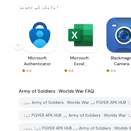
ایڈیٹر کی تجویز
Microsoft
Microsoft
Blackmagi
Authenticator
Excel:
Camera
Spreadsheets
4.4
4.6
4.9
Army of Soldiers : Worlds War
FAQ
کروں؟
 ہے؟