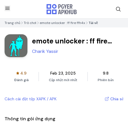
Trang chủ
Trò chơi
emote unlocker : ff fire ffh4x
Tải về
emote unlocker : ff fire
ffh4x
Charik Yassir
4.9
Feb 23, 2025
9.8
Đánh giá
Cập nhật mới nhất
Phiên bản
Cách cài đặt tệp XAPK / APK
Chia sẻ
Thông tin gói ứng dụng