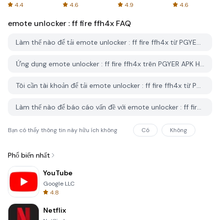
Spreadsheets
AFTVnews
4.4
4.6
4.9
4.6
emote unlocker : ff fire ffh4x
FAQ
Làm thế nào để tải emote unlocker : ff fire ffh4x từ PGYER APK HUB?
Ứng dụng emote unlocker : ff fire ffh4x trên PGYER APK HUB có miễn phí không?
Tôi cần tài khoản để tải emote unlocker : ff fire ffh4x từ PGYER APK HUB không?
Làm thế nào để báo cáo vấn đề với emote unlocker : ff fire ffh4x trên PGYER APK HUB?
Bạn có thấy thông tin này hữu ích không
Có
Không
Phổ biến nhất
YouTube
Google LLC
4.8
Netflix