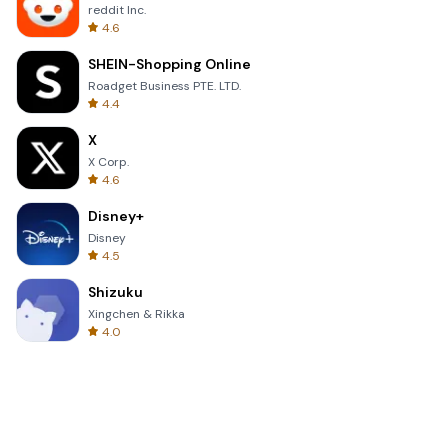
reddit Inc.
4.6
SHEIN-Shopping Online
Roadget Business PTE. LTD.
4.4
X
X Corp.
4.6
Disney+
Disney
4.5
Shizuku
Xingchen & Rikka
4.0