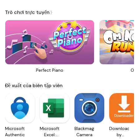
Trò chơi trực tuyến
Perfect Piano
Om 
Đề xuất của biên tập viên
Microsoft
Microsoft
Blackmagic
Downloader
Authenticator
Excel:
Camera
by