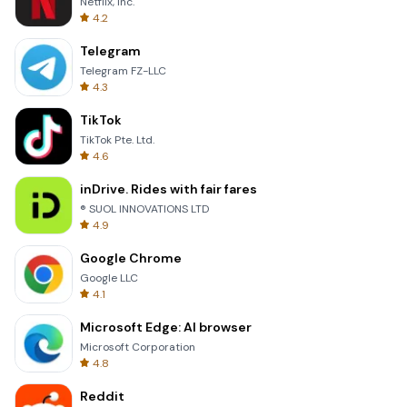
Netflix, Inc.
4.2
Telegram
Telegram FZ-LLC
4.3
TikTok
TikTok Pte. Ltd.
4.6
inDrive. Rides with fair fares
® SUOL INNOVATIONS LTD
4.9
Google Chrome
Google LLC
4.1
Microsoft Edge: AI browser
Microsoft Corporation
4.8
Reddit