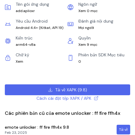
Tên gói ứng dụng
Ngôn ngữ
add.aplioxr
Xem 0 mục
Yêu cầu Android
Đánh giá nội dung
Android 4.4+
(
Kitkat, API 19
)
Mọi người
Kiến trúc
Quyền
arm64-v8a
Xem 9 mục
Chữ ký
Phiên bản SDK Mục tiêu
Xem
0
Tải về XAPK
(
9.8
)
Cách cài đặt tệp XAPK / APK
Các phiên bản cũ của emote unlocker : ff fire ffh4x
emote unlocker : ff fire ffh4x
9.8
Tải về
Feb 23, 2025