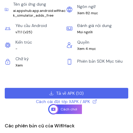
Tên gói ứng dụng
Ngôn ngữ
ai.appshub.app.android.wifihac
Xem 82 mục
k_simulator_adds_free
Yêu cầu Android
Đánh giá nội dung
v7.1.1
(
v25
)
Mọi người
Kiến trúc
Quyền
-
Xem 4 mục
Chữ ký
Phiên bản SDK Mục tiêu
Xem
Tải về APK
(
1.0
)
Cách cài đặt tệp XAPK / APK
Cách chơi
Các phiên bản cũ của WifiHack