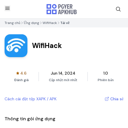
Trang chủ
Ứng dụng
WifiHack
Tải về
WifiHack
4.6
Jun 14, 2024
1.0
Đánh giá
Cập nhật mới nhất
Phiên bản
Cách cài đặt tệp XAPK / APK
Chia sẻ
Thông tin gói ứng dụng