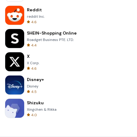
Reddit
reddit Inc.
4.6
SHEIN-Shopping Online
Roadget Business PTE. LTD.
4.4
X
X Corp.
4.6
Disney+
Disney
4.5
Shizuku
Xingchen & Rikka
4.0