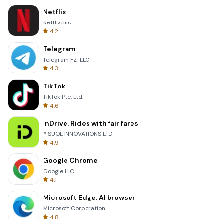
Netflix
Netflix, Inc.
4.2
Telegram
Telegram FZ-LLC
4.3
TikTok
TikTok Pte. Ltd.
4.6
inDrive. Rides with fair fares
® SUOL INNOVATIONS LTD
4.9
Google Chrome
Google LLC
4.1
Microsoft Edge: AI browser
Microsoft Corporation
4.8