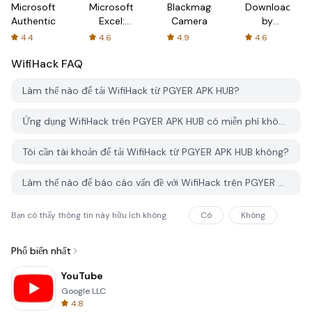
Microsoft
Microsoft
Blackmagic
Downloader
Authenticator
Excel:
Camera
by
Spreadsheets
AFTVnews
4.4
4.6
4.9
4.6
WifiHack
FAQ
Làm thế nào để tải WifiHack từ PGYER APK HUB?
Ứng dụng WifiHack trên PGYER APK HUB có miễn phí không?
Tôi cần tài khoản để tải WifiHack từ PGYER APK HUB không?
Làm thế nào để báo cáo vấn đề với WifiHack trên PGYER APK HUB?
Bạn có thấy thông tin này hữu ích không
Có
Không
Phổ biến nhất
YouTube
Google LLC
4.8