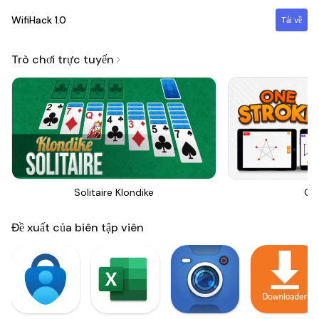
WifiHack
1.0
Tải về
Trò chơi trực tuyến
Solitaire Klondike
On
Đề xuất của biên tập viên